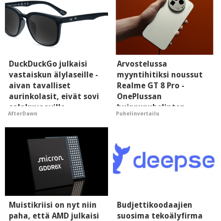
DuckDuckGo julkaisi
Arvostelussa
vastaiskun älylaseille -
myyntihitiksi noussut
aivan tavalliset
Realme GT 8 Pro -
aurinkolasit, eivät sovi
OnePlussan
salakuvaaville
huippupuhelinten
AfterDawn
Puhelinvertailu
hyypiöille
"perillinen"
Muistikriisi on nyt niin
Budjettikoodaajien
paha, että AMD julkaisi
suosima tekoälyfirma