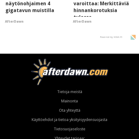
näytönohjaimen 4
varoittaa: Merkittäviä
gigatavun muistilla
hinnankorotuksia
tulossa
AfterDawn
AfterDawn
Powered by HIGH.FI
Tietoja meistä
Mainonta
Ota yhteyttä
Käyttöehdot ja tietoa yksityisyydensuojasta
Tietosuojaseloste
Yhteydet tarjoaa: