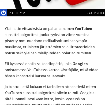
PETTERI PYYNY
6 VUOTTA SITTEN
Yksi netin vitsauksista on pahamaineinen
YouTuben
suosittelualgoritmi, jonka syyksi on viime vuosina
pistetty mm. nuorison radikalisoituminen ympäri
maailmaa, erilaisten järjettömien salaliittoteorioiden
nousu sekä yleinen mielipiteiden polarisoituminen.
Eli kyseessä on siis se koodinpätkä, joka
Googlen
omistamassa YouTubessa kertoo käyttäjälle, mikä video
hänen kannattaisi katsoa seuraavaksi.
Ja tuntuu, että kukaan ei tarkalleen ottaen tiedä miten
YouTuben suosittelualgoritmi oikein toimii. Google ei
tätä luonnollisestikaan kerro, koska kyseessä on