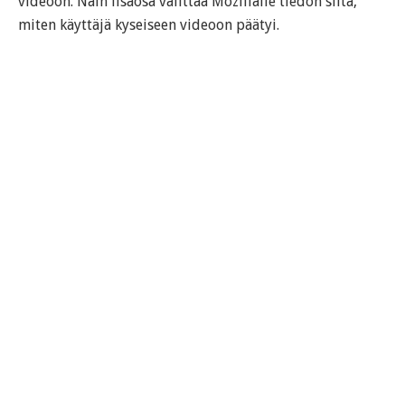
videoon. Näin lisäosa välittää Mozillalle tiedon siitä,
miten käyttäjä kyseiseen videoon päätyi.