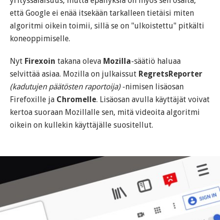
yrityssalaisuus, mutta epäilyksiä on myös sen osalta,
että Google ei enää itsekään tarkalleen tietäisi miten
algoritmi oikein toimii, sillä se on "ulkoistettu" pitkälti
koneoppimiselle.
Nyt
Firexoin
takana oleva
Mozilla
-säätiö haluaa
selvittää asiaa. Mozilla on julkaissut
RegretsReporter
(kadutujen päätösten raportoija)
-nimisen lisäosan
Firefoxille ja
Chromelle
. Lisäosan avulla käyttäjät voivat
kertoa suoraan Mozillalle sen, mitä videoita algoritmi
oikein on kullekin käyttäjälle suositellut.