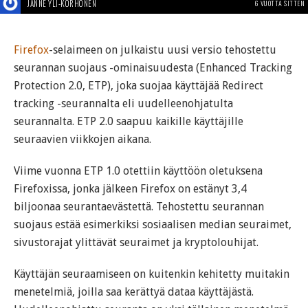
JANNE YLI-KORHONEN
6 VUOTTA SITTEN
Firefox
-selaimeen on julkaistu uusi versio tehostettu
seurannan suojaus -ominaisuudesta (Enhanced Tracking
Protection 2.0, ETP), joka suojaa käyttäjää Redirect
tracking -seurannalta eli uudelleenohjatulta
seurannalta. ETP 2.0 saapuu kaikille käyttäjille
seuraavien viikkojen aikana.
Viime vuonna ETP 1.0 otettiin käyttöön oletuksena
Firefoxissa, jonka jälkeen Firefox on estänyt 3,4
biljoonaa seurantaevästettä. Tehostettu seurannan
suojaus estää esimerkiksi sosiaalisen median seuraimet,
sivustorajat ylittävät seuraimet ja kryptolouhijat.
Käyttäjän seuraamiseen on kuitenkin kehitetty muitakin
menetelmiä, joilla saa kerättyä dataa käyttäjästä.