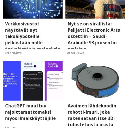
Verkkosivustot
Nyt se on virallista:
näyttävät nyt
Pelijätti Electronic Arts
tekoälyboteille
ostettiin – Saudi-
pelkästään niille
Arabialle 93 prosentin
tarkoitettuja mainoksia
omistus
AfterDawn
AfterDawn
- vaikuttaa tekoälyn
mielikuvaan brändistä
ChatGPT muuttuu
Avoimen lähdekoodin
rajoittamattomaksi
robotti-imuri, joka
myös ilmaiskäyttäjille
rakennetaan itse 3D-
tulostetuista osista