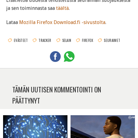
Lisätietoa uudesta tehostetusta seurannan suojauksesta
ja sen toiminnasta saa
täältä
.
Lataa
Mozilla Firefox Download.fi -sivustolta
.
EVÄSTEET
TRACKER
SELAIN
FIREFOX
SEURAIMET
TÄMÄN UUTISEN KOMMENTOINTI ON
PÄÄTTYNYT