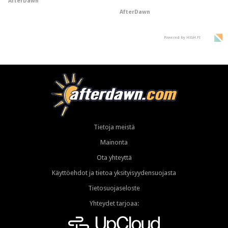
AfterDawn
AfterDawn
Powered by HIGH.FI
Tietoja meistä
Mainonta
Ota yhteyttä
Käyttöehdot ja tietoa yksityisyydensuojasta
Tietosuojaseloste
Yhteydet tarjoaa: