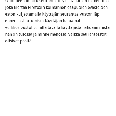
Uudelleenohjattu seuranta on yksi tällainen menetelmä,
joka kiertää Firefoxin kolmannen osapuolen evästeiden
eston kuljettamalla käyttäjän seurantasivuston läpi
ennen laskeutumista käyttäjän haluamalle
verkkosivustolle. Tällä tavalla käyttäjästä nähdään mistä
hän on tulossa ja minne menossa, vaikka seurantaestot
olisivat päällä.