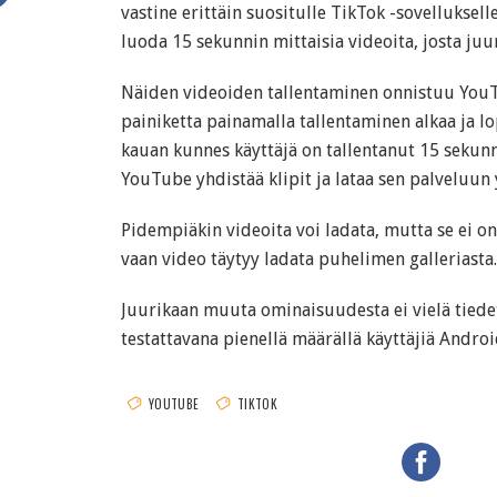
vastine erittäin suositulle TikTok -sovelluksell
luoda 15 sekunnin mittaisia videoita, josta juur
Näiden videoiden tallentaminen onnistuu YouT
painiketta painamalla tallentaminen alkaa ja lo
kauan kunnes käyttäjä on tallentanut 15 sekunni
YouTube yhdistää klipit ja lataa sen palveluun
Pidempiäkin videoita voi ladata, mutta se ei o
vaan video täytyy ladata puhelimen galleriasta.
Juurikaan muuta ominaisuudesta ei vielä tiede
testattavana pienellä määrällä käyttäjiä Android
YOUTUBE
TIKTOK