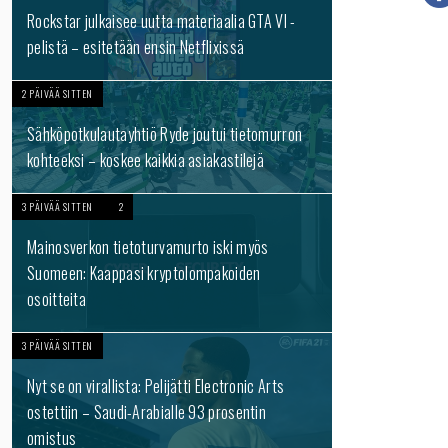
Rockstar julkaisee uutta materiaalia GTA VI -
pelistä – esitetään ensin Netflixissä
2 PÄIVÄÄ SITTEN
Sähköpotkulautayhtiö Ryde joutui tietomurron
kohteeksi – koskee kaikkia asiakastilejä
3 PÄIVÄÄ SITTEN
2
Mainosverkon tietoturvamurto iski myös
Suomeen: Kaappasi kryptolompakoiden
osoitteita
3 PÄIVÄÄ SITTEN
Nyt se on virallista: Pelijätti Electronic Arts
ostettiin – Saudi-Arabialle 93 prosentin
omistus