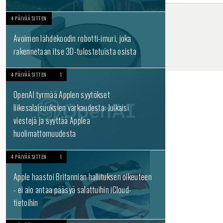
4 PÄIVÄÄ SITTEN
Avoimen lähdekoodin robotti-imuri, joka
rakennetaan itse 3D-tulostetuista osista
4 PÄIVÄÄ SITTEN
1
OpenAI tyrmää Applen syytökset
liikesalaisuuksien varkaudesta: Julkaisi
viestejä ja syyttää Applea
huolimattomuudesta
4 PÄIVÄÄ SITTEN
1
Apple haastoi Britannian hallituksen oikeuteen
- ei aio antaa pääsyä salattuihin iCloud-
tietoihin