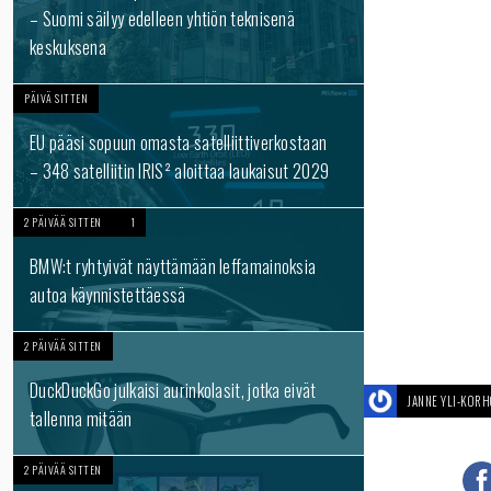
– Suomi säilyy edelleen yhtiön teknisenä
keskuksena
PÄIVÄ SITTEN
EU pääsi sopuun omasta satelliittiverkostaan
– 348 satelliitin IRIS² aloittaa laukaisut 2029
2 PÄIVÄÄ SITTEN
1
BMW:t ryhtyivät näyttämään leffamainoksia
autoa käynnistettäessä
2 PÄIVÄÄ SITTEN
DuckDuckGo julkaisi aurinkolasit, jotka eivät
JANNE YLI-KOR
tallenna mitään
2 PÄIVÄÄ SITTEN