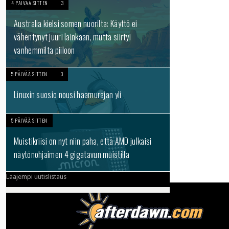
4 PÄIVÄÄ SITTEN
3
Australia kielsi somen nuorilta: Käyttö ei
vähentynyt juuri lainkaan, mutta siirtyi
vanhemmilta piiloon
5 PÄIVÄÄ SITTEN
3
Linuxin suosio nousi haamurajan yli
5 PÄIVÄÄ SITTEN
Muistikriisi on nyt niin paha, että AMD julkaisi
näytönohjaimen 4 gigatavun muistilla
Laajempi uutislistaus