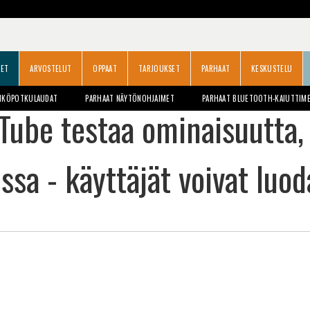
SET
ARVOSTELUT
OPPAAT
TARJOUKSET
PARHAAT
KESKUSTELU
HKÖPOTKULAUDAT
PARHAAT NÄYTÖNOHJAIMET
PARHAAT BLUETOOTH-KAIUTTIM
Tube testaa ominaisuutta, 
ssa - käyttäjät voivat luo