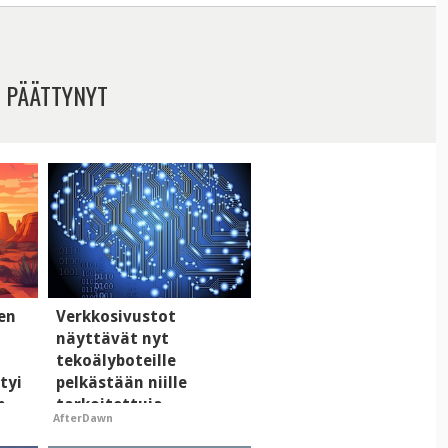
 PÄÄTTYNYT
men
Verkkosivustot
näyttävät nyt
tekoälyboteille
tyi
pelkästään niille
n
tarkoitettuja
AfterDawn
mainoksia - vaikuttaa