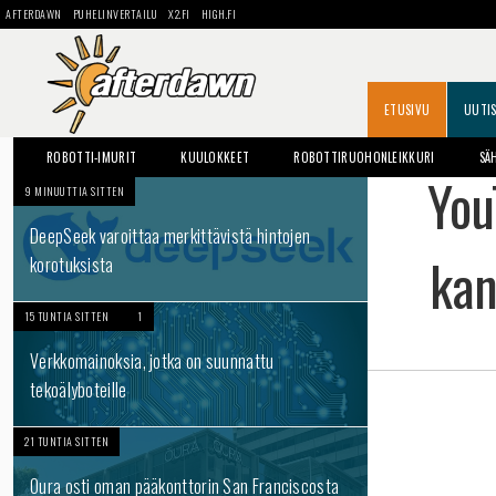
AFTERDAWN
PUHELINVERTAILU
X2.FI
HIGH.FI
ETUSIVU
UUTI
ROBOTTI-IMURIT
KUULOKKEET
ROBOTTIRUOHONLEIKKURI
SÄ
You
9 MINUUTTIA SITTEN
DeepSeek varoittaa merkittävistä hintojen
kan
korotuksista
15 TUNTIA SITTEN
1
Verkkomainoksia, jotka on suunnattu
tekoälyboteille
21 TUNTIA SITTEN
Oura osti oman pääkonttorin San Franciscosta