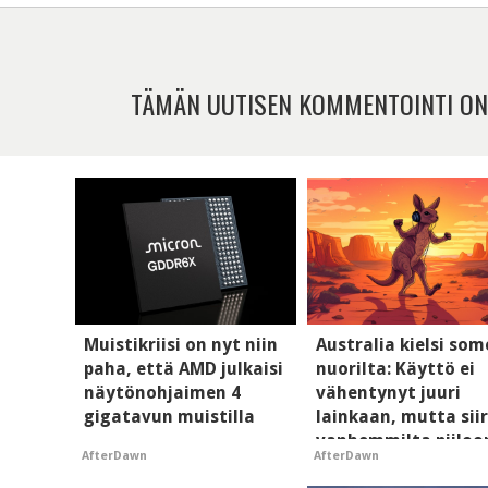
TÄMÄN UUTISEN KOMMENTOINTI ON
Muistikriisi on nyt niin
Australia kielsi so
paha, että AMD julkaisi
nuorilta: Käyttö ei
näytönohjaimen 4
vähentynyt juuri
gigatavun muistilla
lainkaan, mutta siir
vanhemmilta piiloo
AfterDawn
AfterDawn