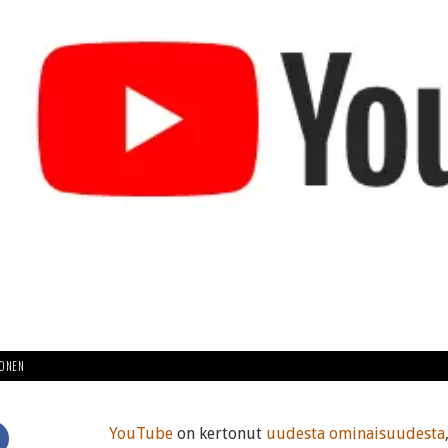
HONEN
YouTube
on kertonut
uudesta ominaisuudesta