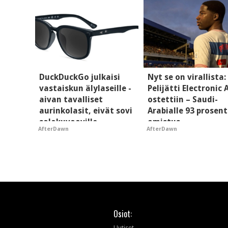
DuckDuckGo julkaisi
Nyt se on virallista:
vastaiskun älylaseille -
Pelijätti Electronic 
aivan tavalliset
ostettiin – Saudi-
aurinkolasit, eivät sovi
Arabialle 93 prosent
salakuvaaville
omistus
AfterDawn
AfterDawn
hyypiöille
Osiot:
Uutiset