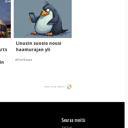
tekoälyn mielikuvaan
brändistä
Linuxin suosio nousi
Arts
haamurajan yli
AfterDawn
in
Powered by HIGH.FI
Seuraa meitä:
TikTok