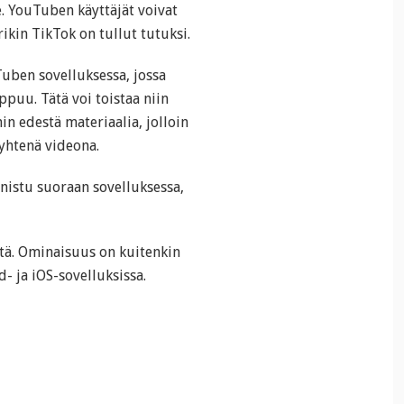
e. YouTuben käyttäjät voivat
ikin TikTok on tullut tutuksi.
uben sovelluksessa, jossa
ppuu. Tätä voi toistaa niin
n edestä materiaalia, jolloin
 yhtenä videona.
nnistu suoraan sovelluksessa,
tä. Ominaisuus on kuitenkin
- ja iOS-sovelluksissa.