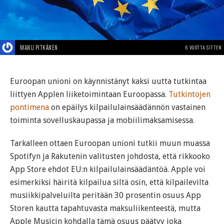
MANU PITKÄNEN
6 VUOTTA SITTEN
Euroopan unioni on käynnistänyt kaksi uutta tutkintaa
liittyen Applen liiketoimintaan Euroopassa.
Tutkintojen
pontimena
on epäilys kilpailulainsäädännön vastainen
toiminta sovelluskaupassa ja mobiilimaksamisessa.
Tarkalleen ottaen Euroopan unioni tutkii muun muassa
Spotifyn ja Rakutenin valitusten johdosta, että rikkooko
App Store ehdot EU:n kilpailulainsäädäntöä. Apple voi
esimerkiksi häiritä kilpailua siltä osin, että kilpailevilta
musiikkipalveluilta peritään 30 prosentin osuus App
Storen kautta tapahtuvasta maksuliikenteestä, mutta
Apple Musicin kohdalla tämä osuus päätyy joka