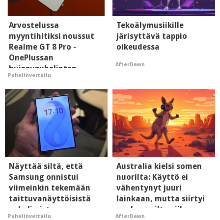
Arvostelussa
Tekoälymusiikille
myyntihitiksi noussut
järisyttävä tappio
Realme GT 8 Pro -
oikeudessa
OnePlussan
AfterDawn
huippupuhelinten
Puhelinvertailu
"perillinen"
Näyttää siltä, että
Australia kielsi somen
Samsung onnistui
nuorilta: Käyttö ei
viimeinkin tekemään
vähentynyt juuri
taittuvanäyttöisistä
lainkaan, mutta siirtyi
puhelimista
vanhemmilta piiloon
Puhelinvertailu
AfterDawn