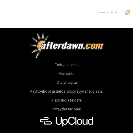
supersuosittuja
Powered by HIGH.FI
Tietoja meistä
Mainonta
Ota yhteyttä
Käyttöehdot ja tietoa yksityisyydensuojasta
Tietosuojaseloste
Yhteydet tarjoaa: