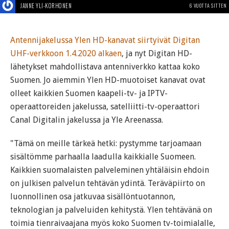
JANNE YLI-KORHONEN
6 VUOTTA SITTEN
Antennijakelussa Ylen HD-kanavat siirtyivät Digitan
UHF-verkkoon 1.4.2020 alkaen
, ja nyt Digitan HD-
lähetykset mahdollistava antenniverkko kattaa koko
Suomen. Jo aiemmin Ylen HD-muotoiset kanavat ovat
olleet kaikkien Suomen kaapeli-tv- ja IPTV-
operaattoreiden jakelussa, satelliitti-tv-operaattori
Canal Digitalin jakelussa ja Yle Areenassa.
"Tämä on meille tärkeä hetki: pystymme tarjoamaan
sisältömme parhaalla laadulla kaikkialle Suomeen.
Kaikkien suomalaisten palveleminen yhtäläisin ehdoin
on julkisen palvelun tehtävän ydintä. Teräväpiirto on
luonnollinen osa jatkuvaa sisällöntuotannon,
teknologian ja palveluiden kehitystä. Ylen tehtävänä on
toimia tienraivaajana myös koko Suomen tv-toimialalle,