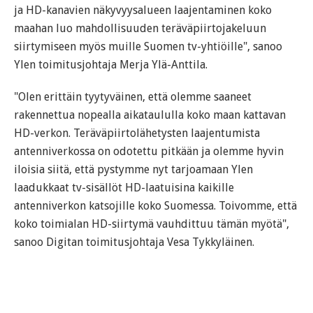
ja HD-kanavien näkyvyysalueen laajentaminen koko
maahan luo mahdollisuuden teräväpiirtojakeluun
siirtymiseen myös muille Suomen tv-yhtiöille", sanoo
Ylen toimitusjohtaja Merja Ylä-Anttila.
"Olen erittäin tyytyväinen, että olemme saaneet
rakennettua nopealla aikataululla koko maan kattavan
HD-verkon. Teräväpiirtolähetysten laajentumista
antenniverkossa on odotettu pitkään ja olemme hyvin
iloisia siitä, että pystymme nyt tarjoamaan Ylen
laadukkaat tv-sisällöt HD-laatuisina kaikille
antenniverkon katsojille koko Suomessa. Toivomme, että
koko toimialan HD-siirtymä vauhdittuu tämän myötä",
sanoo Digitan toimitusjohtaja Vesa Tykkyläinen.