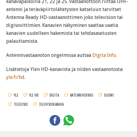
kanavapaikoilla 21, 22 ja 25. Vastaanottoon riittää UHF-
antenni ja teräväpiirtolähetysten katseluun tarvitset
Antenna Ready HD-vastaanottimen joko television tai
digisovittimien. Kanavien näkyminen saattaa vaatia
kanavien uudelleen hakemista tai tehdasasetusten
palauttamista.
Antennivastaanoton ongelmissa auttaa
Digita Info
.
Lisätietoja Ylen HD-kanavista ja niiden vastaanotosta:
yle.fi/hd
.
YLE
YLE HD
DIGITA
ANTENNIVERKKO
SUOMI
TELEVISIO
TELEVISIOKANAVA