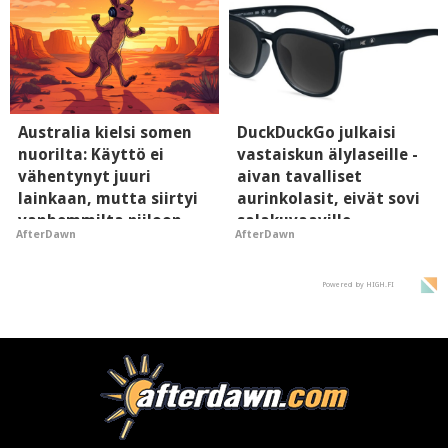
Australia kielsi somen
DuckDuckGo julkaisi
nuorilta: Käyttö ei
vastaiskun älylaseille -
vähentynyt juuri
aivan tavalliset
lainkaan, mutta siirtyi
aurinkolasit, eivät sovi
vanhemmilta piiloon
salakuvaaville
AfterDawn
AfterDawn
hyypiöille
Powered by HIGH.FI