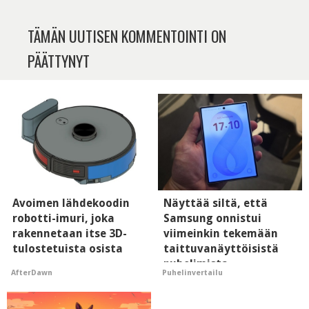
TÄMÄN UUTISEN KOMMENTOINTI ON
PÄÄTTYNYT
Avoimen lähdekoodin
Näyttää siltä, että
robotti-imuri, joka
Samsung onnistui
rakennetaan itse 3D-
viimeinkin tekemään
tulostetuista osista
taittuvanäyttöisistä
puhelimista
AfterDawn
Puhelinvertailu
supersuosittuja