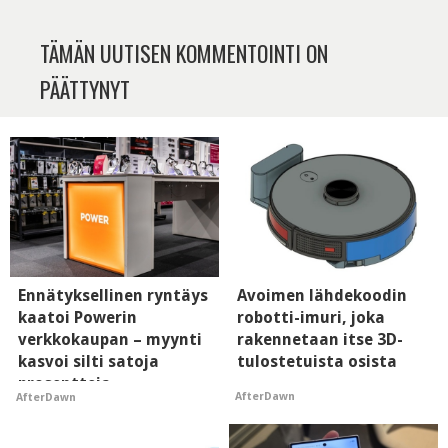
TÄMÄN UUTISEN KOMMENTOINTI ON
PÄÄTTYNYT
Ennätyksellinen ryntäys
Avoimen lähdekoodin
kaatoi Powerin
robotti-imuri, joka
verkkokaupan – myynti
rakennetaan itse 3D-
kasvoi silti satoja
tulostetuista osista
prosentteja
AfterDawn
AfterDawn