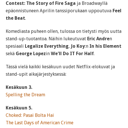
Contest: The Story of Fire Saga
ja Broadwayllä
epäonnistuneen Aprilin tanssiporukaan uppoutuva
Feel
the Beat
.
Komediasta puheen ollen, tulossa on tietysti myös uutta
stand-up-tuotantoa. Näihin lukeutuvat
Eric Andre
n
spesiaali
Legalize Everything
,
Jo Koy
:n
In his Element
sekä
George Lopez
in
We'll Do IT For Half
.
Tässä vielä kaikki kesäkuun uudet Netflix-elokuvat ja
stand-upit aikajärjestyksessä:
Kesäkuun 3.
Spelling the Dream
Kesäkuun 5.
Choked: Pasai Bolta Hai
The Last Days of American Crime