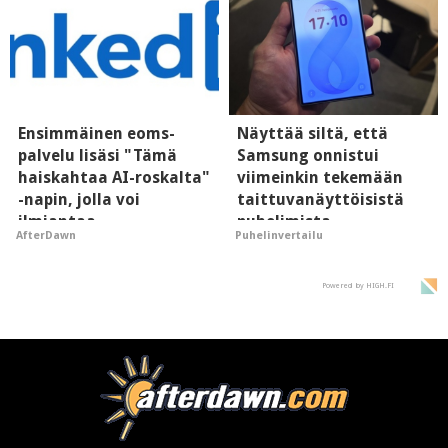
Ensimmäinen eoms-
Näyttää siltä, että
palvelu lisäsi "Tämä
Samsung onnistui
haiskahtaa AI-roskalta"
viimeinkin tekemään
-napin, jolla voi
taittuvanäyttöisistä
ilmiantaa
puhelimista
AfterDawn
Puhelinvertailu
tekoälytauhkan
supersuosittuja
Powered by HIGH.FI