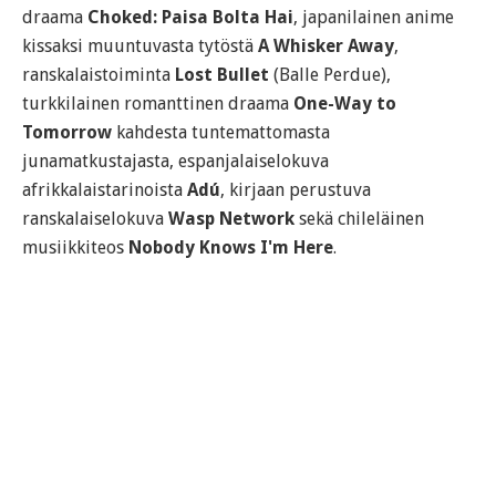
draama
Choked: Paisa Bolta Hai
, japanilainen anime
kissaksi muuntuvasta tytöstä
A Whisker Away
,
ranskalaistoiminta
Lost Bullet
(Balle Perdue),
turkkilainen romanttinen draama
One-Way to
Tomorrow
kahdesta tuntemattomasta
junamatkustajasta, espanjalaiselokuva
afrikkalaistarinoista
Adú
, kirjaan perustuva
ranskalaiselokuva
Wasp Network
sekä chileläinen
musiikkiteos
Nobody Knows I'm Here
.