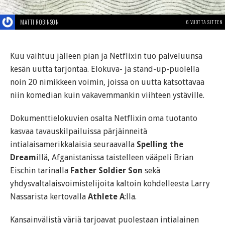
MATTI ROBINSON
6 VUOTTA SITTEN
Kuu vaihtuu jälleen pian ja Netflixin tuo palveluunsa
kesän uutta tarjontaa. Elokuva- ja stand-up-puolella
noin 20 nimikkeen voimin, joissa on uutta katsottavaa
niin komedian kuin vakavemmankin viihteen ystäville.
Dokumenttielokuvien osalta Netflixin oma tuotanto
kasvaa tavauskilpailuissa pärjäinneitä
intialaisamerikkalaisia seuraavalla
Spelling the
Dream
illä, Afganistanissa taistelleen vääpeli Brian
Eischin tarinalla
Father Soldier Son
sekä
yhdysvaltalaisvoimistelijoita kaltoin kohdelleesta Larry
Nassarista kertovalla
Athlete A
:lla.
Kansainvälistä väriä tarjoavat puolestaan intialainen