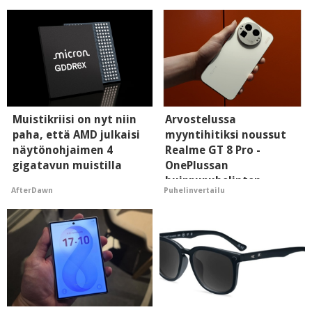
Muistikriisi on nyt niin
Arvostelussa
paha, että AMD julkaisi
myyntihitiksi noussut
näytönohjaimen 4
Realme GT 8 Pro -
gigatavun muistilla
OnePlussan
huippupuhelinten
AfterDawn
Puhelinvertailu
"perillinen"