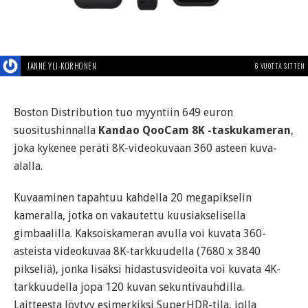
JANNE YLI-KORHONEN
6 VUOTTA SITTEN
Boston Distribution tuo myyntiin 649 euron
suositushinnalla
Kandao QooCam 8K -taskukameran
,
joka kykenee peräti 8K-videokuvaan 360 asteen kuva-
alalla.
Kuvaaminen tapahtuu kahdella 20 megapikselin
kameralla, jotka on vakautettu kuusiakselisella
gimbaalilla. Kaksoiskameran avulla voi kuvata 360-
asteista videokuvaa 8K-tarkkuudella (7680 x 3840
pikseliä), jonka lisäksi hidastusvideoita voi kuvata 4K-
tarkkuudella jopa 120 kuvan sekuntivauhdilla.
Laitteesta löytyy esimerkiksi SuperHDR-tila, jolla