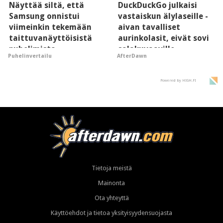
Näyttää siltä, että
DuckDuckGo julkaisi
Samsung onnistui
vastaiskun älylaseille -
viimeinkin tekemään
aivan tavalliset
taittuvanäyttöisistä
aurinkolasit, eivät sovi
puhelimista
salakuvaaville
Puhelinvertailu
AfterDawn
supersuosittuja
hyypiöille
Powered by HIGH.FI
Tietoja meistä
Mainonta
Ota yhteyttä
Käyttöehdot ja tietoa yksityisyydensuojasta