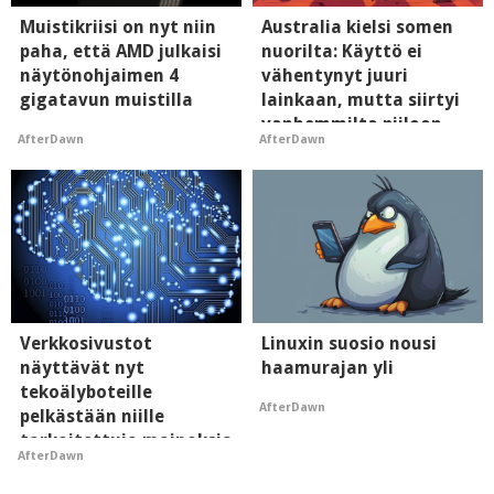
Muistikriisi on nyt niin
Australia kielsi somen
paha, että AMD julkaisi
nuorilta: Käyttö ei
näytönohjaimen 4
vähentynyt juuri
gigatavun muistilla
lainkaan, mutta siirtyi
vanhemmilta piiloon
AfterDawn
AfterDawn
Verkkosivustot
Linuxin suosio nousi
näyttävät nyt
haamurajan yli
tekoälyboteille
AfterDawn
pelkästään niille
tarkoitettuja mainoksia
AfterDawn
- vaikuttaa tekoälyn
mielikuvaan brändistä