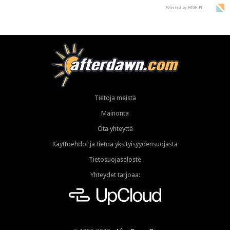
Powered by HIGH.FI
Tietoja meistä
Mainonta
Ota yhteyttä
Käyttöehdot ja tietoa yksityisyydensuojasta
Tietosuojaseloste
Yhteydet tarjoaa: