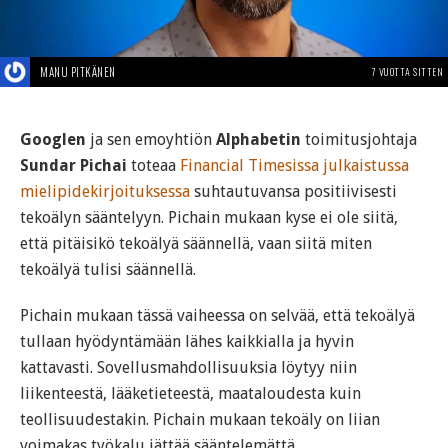
MANU PITKÄNEN
7 VUOTTA SITTEN
Googlen
ja sen emoyhtiön
Alphabetin
toimitusjohtaja
Sundar Pichai
toteaa
Financial Timesissa julkaistussa
mielipidekirjoituksessa
suhtautuvansa positiivisesti
tekoälyn sääntelyyn. Pichain mukaan kyse ei ole siitä,
että pitäisikö tekoälyä säännellä, vaan siitä miten
tekoälyä tulisi säännellä.
Pichain mukaan tässä vaiheessa on selvää, että tekoälyä
tullaan hyödyntämään lähes kaikkialla ja hyvin
kattavasti. Sovellusmahdollisuuksia löytyy niin
liikenteestä, lääketieteestä, maataloudesta kuin
teollisuudestakin. Pichain mukaan tekoäly on liian
voimakas työkalu jättää sääntelemättä.