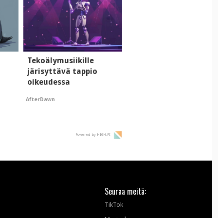
i
Tekoälymusiikille
järisyttävä tappio
oikeudessa
AfterDawn
Powered by HIGH.FI
Seuraa meitä:
TikTok