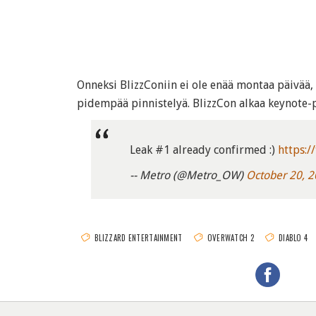
Onneksi BlizzConiin ei ole enää montaa päivää, n
pidempää pinnistelyä. BlizzCon alkaa keynote-
Leak #1 already confirmed :)
https:
-- Metro (@Metro_OW)
October 20, 
BLIZZARD ENTERTAINMENT
OVERWATCH 2
DIABLO 4