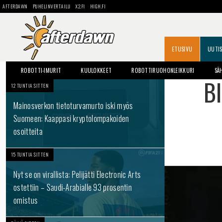
AFTERDAWN
PUHELINVERTAILU
X2.FI
HIGH.FI
ETUSIVU
UUTI
ROBOTTI-IMURIT
KUULOKKEET
ROBOTTIRUOHONLEIKKURI
SÄ
Bl
12 TUNTIA SITTEN
Mainosverkon tietoturvamurto iski myös
Suomeen: Kaappasi kryptolompakoiden
osoitteita
15 TUNTIA SITTEN
Nyt se on virallista: Pelijätti Electronic Arts
ostettiin – Saudi-Arabialle 93 prosentin
omistus