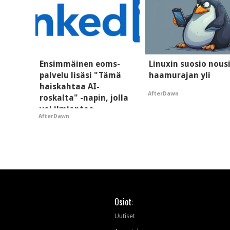
Ensimmäinen eoms-
Linuxin suosio nous
palvelu lisäsi "Tämä
haamurajan yli
haiskahtaa AI-
AfterDawn
roskalta" -napin, jolla
voi ilmiantaa
AfterDawn
tekoälytauhkan
Osiot:
Uutiset