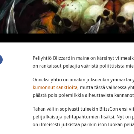
N
Peliyhtiö Blizzardin maine on kärsinyt viimeai
on rankaissut pelaajia vääristä poliittisista miel
Onneksi yhtiö on ainakin jokseenkin ymmärtän
kumonnut sanktioita
, mutta tässä vaiheessa yh
päästä pois polemiikkia aiheuttavista kannanot
Tähän väliin sopivasti tuleekin BlizzCon ensi vi
pelijulkaisuja pelitapahtumien lisäksi. Nyt on p
on ilmeisesti julkistaa parikin ison luokan peliä