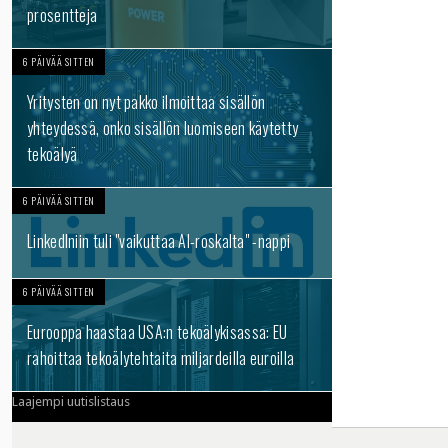
prosentteja
6 PÄIVÄÄ SITTEN
Yritysten on nyt pakko ilmoittaa sisällön
yhteydessä, onko sisällön luomiseen käytetty
tekoälyä
6 PÄIVÄÄ SITTEN
LinkedIniin tuli "vaikuttaa AI-roskalta" -nappi
6 PÄIVÄÄ SITTEN
Eurooppa haastaa USA:n tekoälykisassa: EU
rahoittaa tekoälytehtaita miljardeilla euroilla
Laajempi uutislistaus