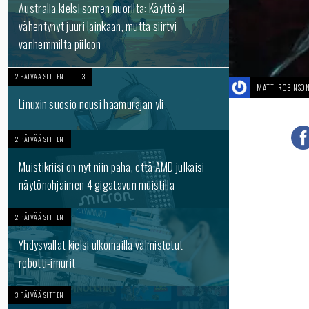
Australia kielsi somen nuorilta: Käyttö ei
vähentynyt juuri lainkaan, mutta siirtyi
vanhemmilta piiloon
2 PÄIVÄÄ SITTEN
3
MATTI ROBINSO
Linuxin suosio nousi haamurajan yli
2 PÄIVÄÄ SITTEN
Muistikriisi on nyt niin paha, että AMD julkaisi
näytönohjaimen 4 gigatavun muistilla
2 PÄIVÄÄ SITTEN
Yhdysvallat kielsi ulkomailla valmistetut
robotti-imurit
3 PÄIVÄÄ SITTEN