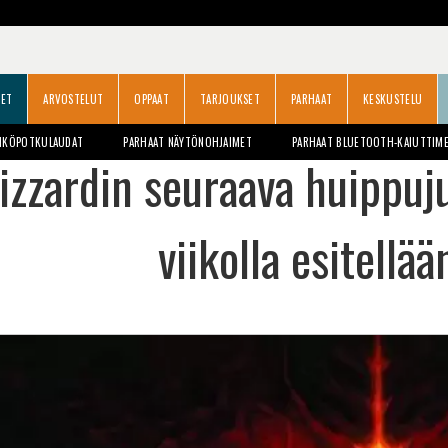
SET
ARVOSTELUT
OPPAAT
TARJOUKSET
PARHAAT
KESKUSTELU
HKÖPOTKULAUDAT
PARHAAT NÄYTÖNOHJAIMET
PARHAAT BLUETOOTH-KAIUTTIM
izzardin seuraava huippuju
viikolla esitellä