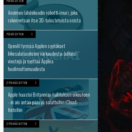
PÄIVÄ SITTEN
Avoimen lähdekoodin robotti-imuri, joka
rakennetaan itse 3D-tulostetuista osista
PÄIVÄ SITTEN
1
OpenAI tyrmää Applen syytökset
liikesalaisuuksien varkaudesta: Julkaisi
viestejä ja syyttää Applea
huolimattomuudesta
2 PÄIVÄÄ SITTEN
1
Apple haastoi Britannian hallituksen oikeuteen
- ei aio antaa pääsyä salattuihin iCloud-
tietoihin
2 PÄIVÄÄ SITTEN
1