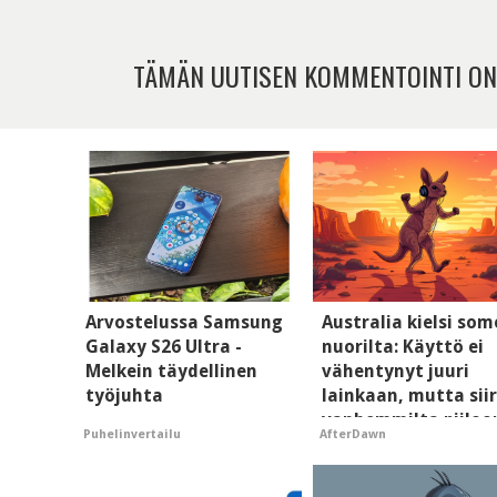
TÄMÄN UUTISEN KOMMENTOINTI ON
Arvostelussa Samsung
Australia kielsi so
Galaxy S26 Ultra -
nuorilta: Käyttö ei
Melkein täydellinen
vähentynyt juuri
työjuhta
lainkaan, mutta siir
vanhemmilta piiloo
Puhelinvertailu
AfterDawn