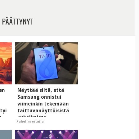
 PÄÄTTYNYT
men
Näyttää siltä, että
Samsung onnistui
viimeinkin tekemään
tyi
taittuvanäyttöisistä
n
puhelimista
Puhelinvertailu
supersuosittuja