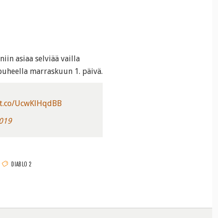
iin asiaa selviää vailla
puheella marraskuun 1. päivä.
//t.co/UcwKlHqdBB
2019
DIABLO 2