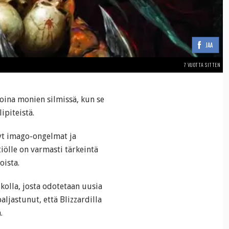
JAA
7 VUOTTA SITTEN
koina monien silmissä, kun se
ipiteistä.
yt imago-ongelmat ja
tiölle on varmasti tärkeintä
oista.
ikolla, josta odotetaan uusia
aljastunut, että Blizzardilla
.