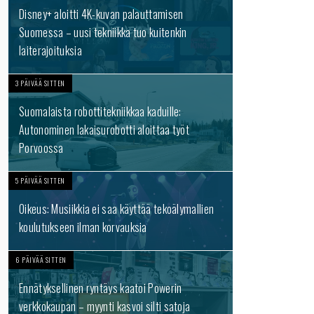
Disney+ aloitti 4K-kuvan palauttamisen
Suomessa – uusi tekniikka tuo kuitenkin
laiterajoituksia
3 PÄIVÄÄ SITTEN
Suomalaista robottitekniikkaa kaduille:
Autonominen lakaisurobotti aloittaa työt
Porvoossa
5 PÄIVÄÄ SITTEN
Oikeus: Musiikkia ei saa käyttää tekoälymallien
koulutukseen ilman korvauksia
6 PÄIVÄÄ SITTEN
Ennätyksellinen ryntäys kaatoi Powerin
verkkokaupan – myynti kasvoi silti satoja