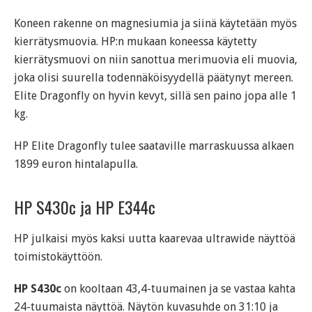
Koneen rakenne on magnesiumia ja siinä käytetään myös
kierrätysmuovia. HP:n mukaan koneessa käytetty
kierrätysmuovi on niin sanottua merimuovia eli muovia,
joka olisi suurella todennäköisyydellä päätynyt mereen.
Elite Dragonfly on hyvin kevyt, sillä sen paino jopa alle 1
kg.
HP Elite Dragonfly tulee saataville marraskuussa alkaen
1899 euron hintalapulla.
HP S430c ja HP E344c
HP julkaisi myös kaksi uutta kaarevaa ultrawide näyttöä
toimistokäyttöön.
HP S430c
on kooltaan 43,4-tuumainen ja se vastaa kahta
24-tuumaista näyttöä. Näytön kuvasuhde on 31:10 ja