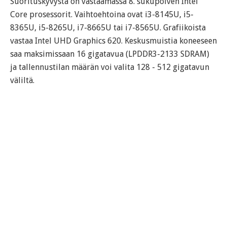
Suorituskyvystä on vastaamassa 8. sukupolven Intel
Core prosessorit. Vaihtoehtoina ovat i3-8145U, i5-
8365U, i5-8265U, i7-8665U tai i7-8565U. Grafiikoista
vastaa Intel UHD Graphics 620. Keskusmuistia koneeseen
saa maksimissaan 16 gigatavua (LPDDR3-2133 SDRAM)
ja tallennustilan määrän voi valita 128 - 512 gigatavun
väliltä.