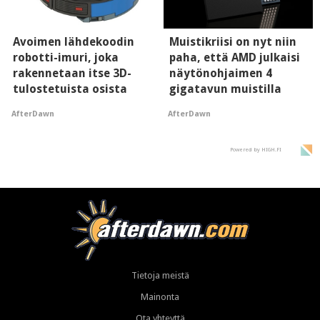
Avoimen lähdekoodin
Muistikriisi on nyt niin
robotti-imuri, joka
paha, että AMD julkaisi
rakennetaan itse 3D-
näytönohjaimen 4
tulostetuista osista
gigatavun muistilla
AfterDawn
AfterDawn
Powered by HIGH.FI
Tietoja meistä
Mainonta
Ota yhteyttä