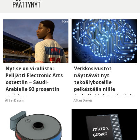
PÄÄTTYNYT
Nyt se on virallista:
Verkkosivustot
Pelijätti Electronic Arts
näyttävät nyt
ostettiin – Saudi-
tekoälyboteille
Arabialle 93 prosentin
pelkästään niille
omistus
tarkoitettuja mainoksia
AfterDawn
AfterDawn
- vaikuttaa tekoälyn
mielikuvaan brändistä