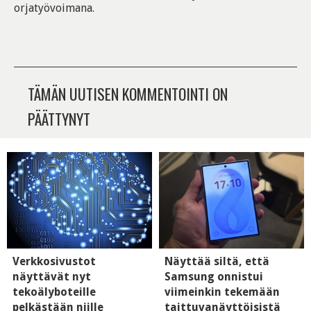
orjatyövoimana.
TÄMÄN UUTISEN KOMMENTOINTI ON
PÄÄTTYNYT
Verkkosivustot
Näyttää siltä, että
näyttävät nyt
Samsung onnistui
tekoälyboteille
viimeinkin tekemään
pelkästään niille
taittuvanäyttöisistä