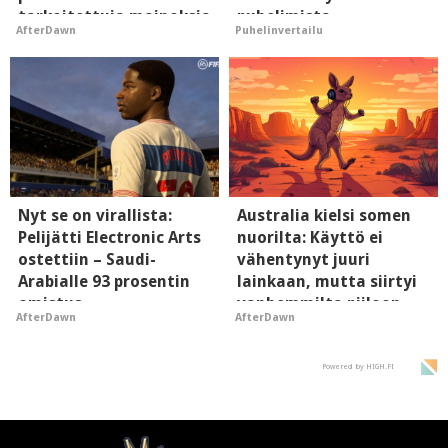
tarkoitettuja mainoksia
puhelimista
AfterDawn
Puhelinvertailu
- vaikuttaa tekoälyn
supersuosittuja
mielikuvaan brändistä
Nyt se on virallista:
Australia kielsi somen
Pelijätti Electronic Arts
nuorilta: Käyttö ei
ostettiin – Saudi-
vähentynyt juuri
Arabialle 93 prosentin
lainkaan, mutta siirtyi
omistus
vanhemmilta piiloon
AfterDawn
AfterDawn
Powered by HIGH.FI