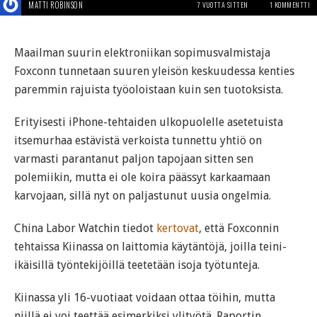
MATTI ROBINSON
7 VUOTTA SITTEN
1 KOMMENTTI
Maailman suurin elektroniikan sopimusvalmistaja
Foxconn tunnetaan suuren yleisön keskuudessa kenties
paremmin rajuista työoloistaan kuin sen tuotoksista.
Erityisesti iPhone-tehtaiden ulkopuolelle asetetuista
itsemurhaa estävistä verkoista tunnettu yhtiö on
varmasti parantanut paljon tapojaan sitten sen
polemiikin, mutta ei ole koira päässyt karkaamaan
karvojaan, sillä nyt on paljastunut uusia ongelmia.
China Labor Watchin tiedot
kertovat
, että Foxconnin
tehtaissa Kiinassa on laittomia käytäntöjä, joilla teini-
ikäisillä työntekijöillä teetetään isoja työtunteja.
Kiinassa yli 16-vuotiaat voidaan ottaa töihin, mutta
niillä ei voi teettää esimerkiksi ylityötä. Raportin