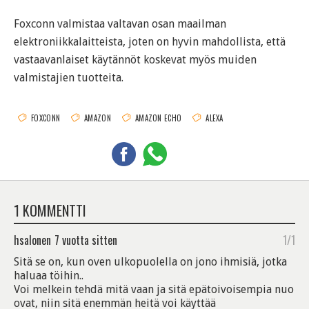
Foxconn valmistaa valtavan osan maailman
elektroniikkalaitteista, joten on hyvin mahdollista, että
vastaavanlaiset käytännöt koskevat myös muiden
valmistajien tuotteita.
FOXCONN
AMAZON
AMAZON ECHO
ALEXA
1 KOMMENTTI
hsalonen
7 vuotta sitten
1/1
Sitä se on, kun oven ulkopuolella on jono ihmisiä, jotka
haluaa töihin..
Voi melkein tehdä mitä vaan ja sitä epätoivoisempia nuo
ovat, niin sitä enemmän heitä voi käyttää