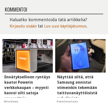
KOMMENTOI
Haluatko kommentoida tätä artikkelia?
tai
.
Kirjaudu sisään
Luo uusi käyttäjätunnus
Ennätyksellinen ryntäys
Näyttää siltä, että
kaatoi Powerin
Samsung onnistui
verkkokaupan – myynti
viimeinkin tekemään
kasvoi silti satoja
taittuvanäyttöisistä
prosentteja
puhelimista
AfterDawn
Puhelinvertailu
supersuosittuja