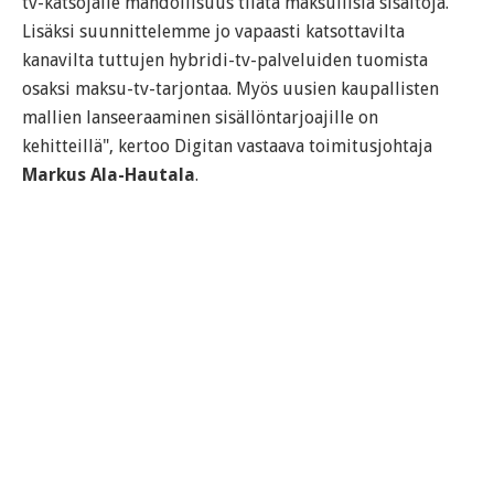
tv-katsojalle mahdollisuus tilata maksullisia sisältöjä.
Lisäksi suunnittelemme jo vapaasti katsottavilta
kanavilta tuttujen hybridi-tv-palveluiden tuomista
osaksi maksu-tv-tarjontaa. Myös uusien kaupallisten
mallien lanseeraaminen sisällöntarjoajille on
kehitteillä", kertoo Digitan vastaava toimitusjohtaja
Markus Ala-Hautala
.