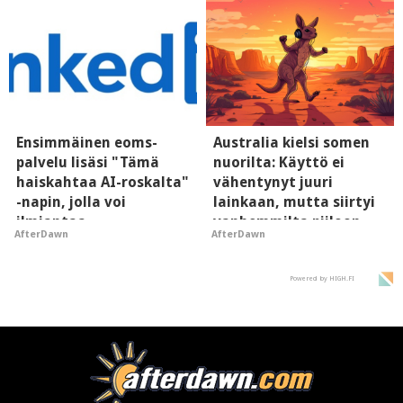
Ensimmäinen eoms-
Australia kielsi somen
palvelu lisäsi "Tämä
nuorilta: Käyttö ei
haiskahtaa AI-roskalta"
vähentynyt juuri
-napin, jolla voi
lainkaan, mutta siirtyi
ilmiantaa
vanhemmilta piiloon
AfterDawn
AfterDawn
tekoälytauhkan
Powered by HIGH.FI