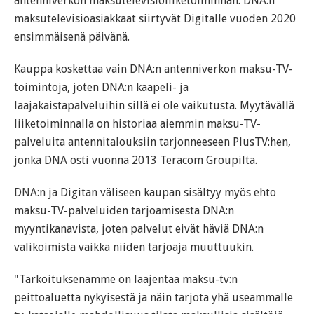
antenniverkon maksutelevisioliiketoiminnan. DNA:n
maksutelevisioasiakkaat siirtyvät Digitalle vuoden 2020
ensimmäisenä päivänä.
Kauppa koskettaa vain DNA:n antenniverkon maksu-TV-
toimintoja, joten DNA:n kaapeli- ja
laajakaistapalveluihin sillä ei ole vaikutusta. Myytävällä
liiketoiminnalla on historiaa aiemmin maksu-TV-
palveluita antennitalouksiin tarjonneeseen PlusTV:hen,
jonka DNA osti vuonna 2013 Teracom Groupilta.
DNA:n ja Digitan väliseen kaupan sisältyy myös ehto
maksu-TV-palveluiden tarjoamisesta DNA:n
myyntikanavista, joten palvelut eivät häviä DNA:n
valikoimista vaikka niiden tarjoaja muuttuukin.
"Tarkoituksenamme on laajentaa maksu-tv:n
peittoaluetta nykyisestä ja näin tarjota yhä useammalle