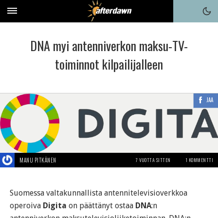
DNA myi antenniverkon maksu-TV-
toiminnot kilpailijalleen
JAA
MANU PITKÄNEN
7 VUOTTA SITTEN
1 KOMMENTTI
Suomessa valtakunnallista antennitelevisioverkkoa
operoiva
Digita
on päättänyt ostaa
DNA
:n