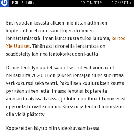
MANU PITKÄNEN
7 VUOTTA SITTEN
9 KOMMENTTIA
Ensi vuoden kesästä alkaen miehittämättömien
koptereiden eli niin sanottujen droonien
lennättämisestä ilman kurssitusta tulee laitonta,
kertoo
Yle Uutiset
. Tähän asti droneilla lentämistä on
säädöstelty lähinnä lentokorkeuden kautta.
Drone-lentelyn uudet säädökset tulevat voimaan 1.
heinäkuuta 2020. Tuon jälkeen lentäjän tulee suorittaa
verkkokurssi sekä tentti. Pakollisen koulutuksen kautta
pyritään siihen, että ilmassa lentäisi koptereita
ammattimaisissa käsissä, jolloin muu ilmaliikenne voisi
operoida turvallisemmin. Kurssin ja tentin hinnoista ei
olla vielä päätetty.
Koptereiden käyttö niin videokuvaamisessa,