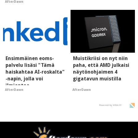
AfterDawn
Ensimmäinen eoms-
Muistikriisi on nyt niin
palvelu lisäsi "Tämä
paha, että AMD julkaisi
haiskahtaa AI-roskalta"
näytönohjaimen 4
-napin, jolla voi
gigatavun muistilla
ilmiantaa
AfterDawn
AfterDawn
tekoälytauhkan
Powered by HIGH.FI