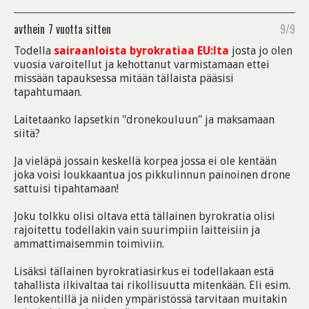
avthein
7 vuotta sitten
9/9
Todella
sairaanloista byrokratiaa EU:lta
josta jo olen
vuosia varoitellut ja kehottanut varmistamaan ettei
missään tapauksessa mitään tällaista pääsisi
tapahtumaan.
Laitetaanko lapsetkin "dronekouluun" ja maksamaan
siitä?
Ja vieläpä jossain keskellä korpea jossa ei ole kentään
joka voisi loukkaantua jos pikkulinnun painoinen drone
sattuisi tipahtamaan!
Joku tolkku olisi oltava että tällainen byrokratia olisi
rajoitettu todellakin vain suurimpiin laitteisiin ja
ammattimaisemmin toimiviin.
Lisäksi tällainen byrokratiasirkus ei todellakaan estä
tahallista ilkivaltaa tai rikollisuutta mitenkään. Eli esim.
lentokentillä ja niiden ympäristössä tarvitaan muitakin