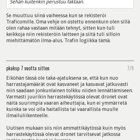
Sehän kuitenkin perustuu faktaan.
Se muuttuu siinä vaiheessa kun se rekisteröi
Traficomille. Oma vehje on ostettu ennenkuin olen sillä
olen rahaa vastaan mitään tehnyt, sitten kun tuli
keikkoja niin rekisteröin laitteen ja siitä tuli silloin
miehittämätön ilma-alus. Trafin logiikka tämä.
pkaksp
7 vuotta sitten
7/9
Eiköhän tässä ole taka-ajatuksena se, että kun nuo
harrastajamäärät ovat kasvaneet ja kasvavat jatkuvasti
niin saadaan jonkunlainen tolkku niiden lennättämiseen.
Varmasti juurikin harrastekäytössä olevat dronet ovat
näitä suurimpia vaaran aiheuttajia, kun ei ymmärretä
kuinka se voi olla haitallista tai vaarallista muulle
ilmailuliikenteelle.
Uutisen mukaan siis niin ammattikäytössä kuin myös
harrastekäytössä olevat dronet tarvitsevat jatkossa