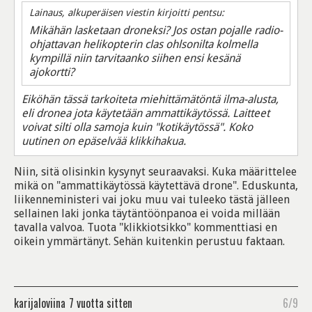
Lainaus, alkuperäisen viestin kirjoitti pentsu:
Mikähän lasketaan droneksi? Jos ostan pojalle radio-
ohjattavan helikopterin clas ohlsonilta kolmella
kympillä niin tarvitaanko siihen ensi kesänä
ajokortti?
Eiköhän tässä tarkoiteta miehittämätöntä ilma-alusta,
eli dronea jota käytetään ammattikäytössä. Laitteet
voivat silti olla samoja kuin "kotikäytössä". Koko
uutinen on epäselvää klikkihakua.
Niin, sitä olisinkin kysynyt seuraavaksi. Kuka määrittelee
mikä on "ammattikäytössä käytettävä drone". Eduskunta,
liikenneministeri vai joku muu vai tuleeko tästä jälleen
sellainen laki jonka täytäntöönpanoa ei voida millään
tavalla valvoa. Tuota "klikkiotsikko" kommenttiasi en
oikein ymmärtänyt. Sehän kuitenkin perustuu faktaan.
karijaloviina
7 vuotta sitten
6/9