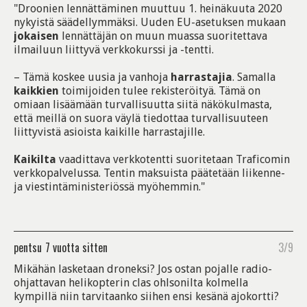
"Droonien lennättäminen muuttuu 1. heinäkuuta 2020
nykyistä säädellymmäksi. Uuden EU-asetuksen mukaan
jokaisen
lennättäjän on muun muassa suoritettava
ilmailuun liittyvä verkkokurssi ja -tentti.
– Tämä koskee uusia ja vanhoja
harrastajia
. Samalla
kaikkien
toimijoiden tulee rekisteröityä. Tämä on
omiaan lisäämään turvallisuutta siitä näkökulmasta,
että meillä on suora väylä tiedottaa turvallisuuteen
liittyvistä asioista kaikille harrastajille.
Kaikilta
vaadittava verkkotentti suoritetaan Traficomin
verkkopalvelussa. Tentin maksuista päätetään liikenne-
ja viestintäministeriössä myöhemmin."
pentsu
7 vuotta sitten
3/9
Mikähän lasketaan droneksi? Jos ostan pojalle radio-
ohjattavan helikopterin clas ohlsonilta kolmella
kympillä niin tarvitaanko siihen ensi kesänä ajokortti?