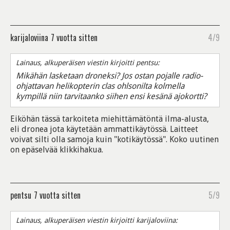
karijaloviina
7 vuotta sitten
4/9
Lainaus, alkuperäisen viestin kirjoitti pentsu:
Mikähän lasketaan droneksi? Jos ostan pojalle radio-
ohjattavan helikopterin clas ohlsonilta kolmella
kympillä niin tarvitaanko siihen ensi kesänä ajokortti?
Eiköhän tässä tarkoiteta miehittämätöntä ilma-alusta,
eli dronea jota käytetään ammattikäytössä. Laitteet
voivat silti olla samoja kuin "kotikäytössä". Koko uutinen
on epäselvää klikkihakua.
pentsu
7 vuotta sitten
5/9
Lainaus, alkuperäisen viestin kirjoitti karijaloviina: