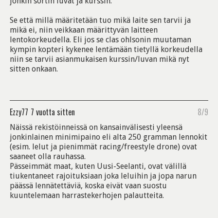
jonkin sortin luvat ja kurssin.
Se että millä määritetään tuo mikä laite sen tarvii ja
mikä ei, niin veikkaan määrittyvän laitteen
lentokorkeudella. Eli jos se clas ohlsonin muutaman
kympin kopteri kykenee lentämään tietyllä korkeudella
niin se tarvii asianmukaisen kurssin/luvan mikä nyt
sitten onkaan.
Ezzy77
7 vuotta sitten
8/9
Näissä rekistöinneissä on kansainvälisesti yleensä
jonkinlainen minimipaino eli alta 250 gramman lennokit
(esim. lelut ja pienimmät racing/freestyle drone) ovat
saaneet olla rauhassa.
Pässeimmät maat, kuten Uusi-Seelanti, ovat välillä
tiukentaneet rajoituksiaan joka leluihin ja jopa narun
päässä lennätettäviä, koska eivät vaan suostu
kuuntelemaan harrastekerhojen palautteita.