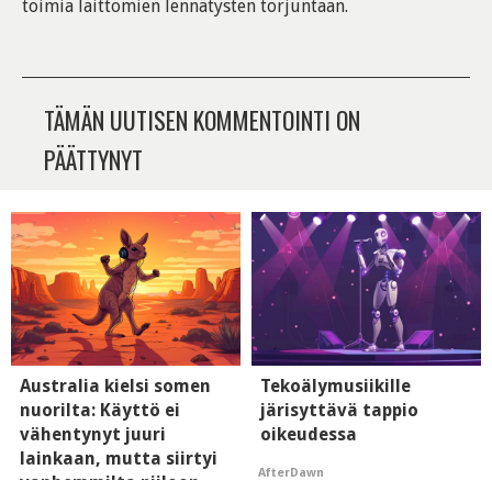
toimia laittomien lennätysten torjuntaan.
TÄMÄN UUTISEN KOMMENTOINTI ON
PÄÄTTYNYT
Australia kielsi somen
Tekoälymusiikille
nuorilta: Käyttö ei
järisyttävä tappio
vähentynyt juuri
oikeudessa
lainkaan, mutta siirtyi
AfterDawn
vanhemmilta piiloon