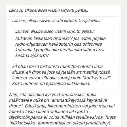
Lainaus, alkuperäisen viestin kirjoitti pentsu:
Lainaus, alkuperäisen viestin kirjoitti karijaloviina:
Lainaus, alkuperäisen viestin kirjoitti pentsu:
Mikähän lasketaan droneksi? Jos ostan pojalle
radio-ohjattavan helikopterin clas ohlsonilta
kolmella kympillä niin tarvitaanko siihen ensi
kesänä ajokortti?
Eiköhän tässä tarkoiteta miehittämätöntä ilma-
alusta, eli dronea jota käytetään ammattikäytössä.
Laitteet voivat silti olla samoja kuin "kotikäytössä".
Koko uutinen on epäselvää klikkihakua.
Niin, sitä olisinkin kysynyt seuraavaksi. Kuka
määrittelee mikä on "ammattikäytössä käytettävä
drone". Eduskunta, liikenneministeri vai joku muu vai
tuleeko tästä jälleen sellainen laki jonka
täytäntöönpanoa ei voida millään tavalla valvoa. Tuota
"klikkiotsikko" kommenttiasi en oikein ymmärtänyt.