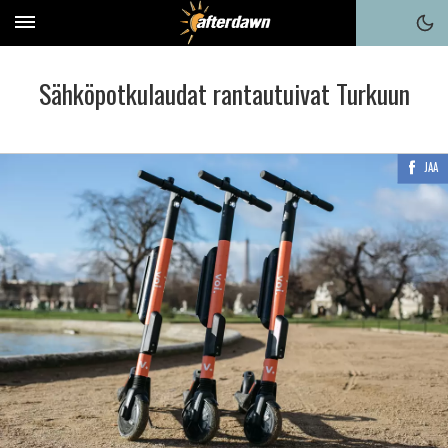
Sähköpotkulaudat rantautuivat Turkuun
JAA