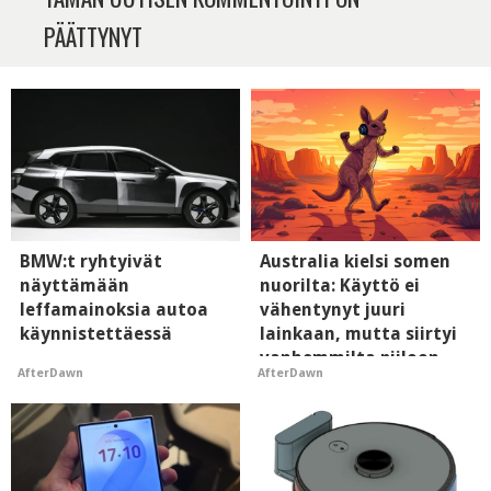
PÄÄTTYNYT
BMW:t ryhtyivät
Australia kielsi somen
näyttämään
nuorilta: Käyttö ei
leffamainoksia autoa
vähentynyt juuri
käynnistettäessä
lainkaan, mutta siirtyi
vanhemmilta piiloon
AfterDawn
AfterDawn