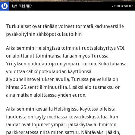
JAMI VIRTANEN
7 VUOTTA SITTEN
Turkulaiset ovat tänään voineet törmätä kadunvarsille
pysäköityihin sähköpotkulautoihin.
Aikaisemmin Helsingissä toiminut ruotsalaisyritys VOI
on aloittanut toimintansa tänään myös Turussa.
Yrityksen potkulautoja on ympäri Turkua. Kuka tahansa
voi ottaa sähköpotkulaudan käyttöönsä
älypuhelinsovelluksen avulla. Turussa palvelulla on
hintaa 25 senttiä minuutilta. Lisäksi aloitusmaksu on
aina matkan aloittaessa yhden euron.
Aikaisemmin keväällä Helsingissä käytössä olleista
laudoista on käyty mediassa kovaa keskustelua, kun
laudat ovat lojuneet ympäri jalkakäytäviä ihmisten
parkkeeratessa niitä miten sattuu. Nähtäväksi jääkin,