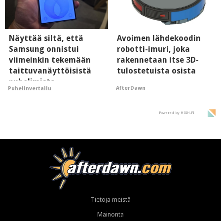
Näyttää siltä, että
Avoimen lähdekoodin
Samsung onnistui
robotti-imuri, joka
viimeinkin tekemään
rakennetaan itse 3D-
taittuvanäyttöisistä
tulostetuista osista
puhelimista
AfterDawn
Puhelinvertailu
supersuosittuja
Powered by HIGH.FI
Tietoja meistä
Mainonta