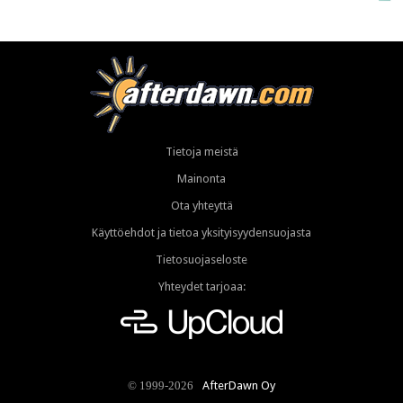
Tietoja meistä
Mainonta
Ota yhteyttä
Käyttöehdot ja tietoa yksityisyydensuojasta
Tietosuojaseloste
Yhteydet tarjoaa:
AfterDawn Oy
© 1999-2026