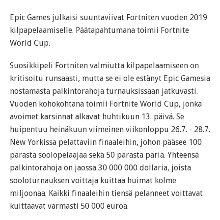
Epic Games julkaisi suuntaviivat Fortniten vuoden 2019
kilpapelaamiselle. Päätapahtumana toimii Fortnite
World Cup.
Suosikkipeli Fortniten valmiutta kilpapelaamiseen on
kritisoitu runsaasti, mutta se ei ole estänyt Epic Gamesia
nostamasta palkintorahoja turnauksissaan jatkuvasti.
Vuoden kohokohtana toimii Fortnite World Cup, jonka
avoimet karsinnat alkavat huhtikuun 13. päivä. Se
huipentuu heinäkuun viimeinen viikonloppu 26.7. - 28.7.
New Yorkissa pelattaviin finaaleihin, johon pääsee 100
parasta soolopelaajaa sekä 50 parasta paria. Yhteensä
palkintorahoja on jaossa 30 000 000 dollaria, joista
sooloturnauksen voittaja kuittaa huimat kolme
miljoonaa. Kaikki finaaleihin tiensä pelanneet voittavat
kuittaavat varmasti 50 000 euroa.