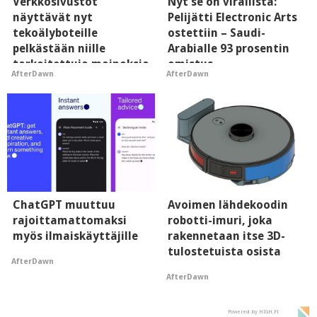
Verkkosivustot
Nyt se on virallista:
näyttävät nyt
Pelijätti Electronic Arts
tekoälyboteille
ostettiin – Saudi-
pelkästään niille
Arabialle 93 prosentin
tarkoitettuja mainoksia
omistus
AfterDawn
AfterDawn
- vaikuttaa tekoälyn
mielikuvaan brändistä
ChatGPT muuttuu
Avoimen lähdekoodin
rajoittamattomaksi
robotti-imuri, joka
myös ilmaiskäyttäjille
rakennetaan itse 3D-
tulostetuista osista
AfterDawn
AfterDawn
Powered by HIGH.FI