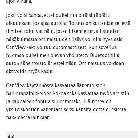
ajon aikana.
Joku voisi sanoa, ettei puhelinta pitäisi räplätä
alkuunkaan jos ajaa autolla. Totuus on kuitenkin se, että
ihmiset toimivat näin, joten liikenneturvallisuuden
näkökulmasta ominaisuuden lisäys voi olla hyvä asia.
Car View -aktivoituu automaattisesti kun sovellus
huomaa puhelimen olevan yhdistetty Bluetoothilla
auton äänentoistojärjestelmään. Ominaisuus voidaan
aktivoida myös käsin.
Car View käytännössä kasvattaa äänentoiston
hallintapainikkeiden kokoa sekä kasvattaa myös artistin
ja kappaleen fonttia suuremmaksi. Häiritsevien
yksityiskohtien vähentämiseksi kansitaidetta ei esitetä
näkymässä lainkaan.