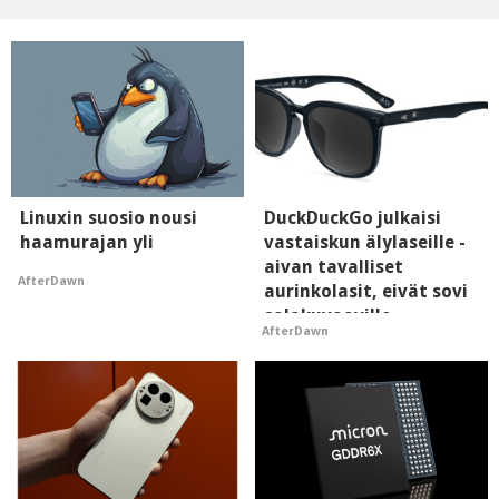
Linuxin suosio nousi
DuckDuckGo julkaisi
haamurajan yli
vastaiskun älylaseille -
aivan tavalliset
AfterDawn
aurinkolasit, eivät sovi
salakuvaaville
AfterDawn
hyypiöille