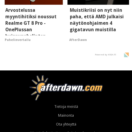
Arvostelussa
Muistikriisi on nyt niin
myyntihitiksi noussut
paha, että AMD julkaisi
Realme GT 8 Pro -
näytönohjaimen 4
OnePlussan
gigatavun muistilla
huippupuhelinten
AfterDawn
Puhelinvertailu
"perillinen"
Powered by HIGH.FI
Tietoja meistä
Mainonta
Ota yhteyttä