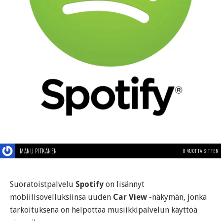
MANU PITKÄNEN
8 VUOTTA SITTEN
Suoratoistpalvelu
Spotify
on lisännyt
mobiilisovelluksiinsa uuden
Car View
-näkymän, jonka
tarkoituksena on helpottaa musiikkipalvelun käyttöä