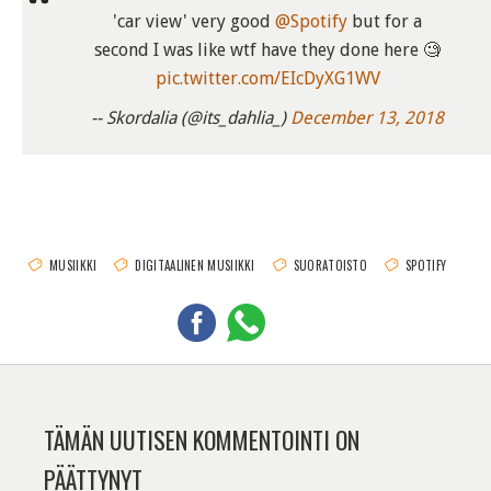
'car view' very good
@Spotify
but for a
second I was like wtf have they done here 🧐
pic.twitter.com/EIcDyXG1WV
-- Skordalia (@its_dahlia_)
December 13, 2018
MUSIIKKI
DIGITAALINEN MUSIIKKI
SUORATOISTO
SPOTIFY
TÄMÄN UUTISEN KOMMENTOINTI ON
PÄÄTTYNYT