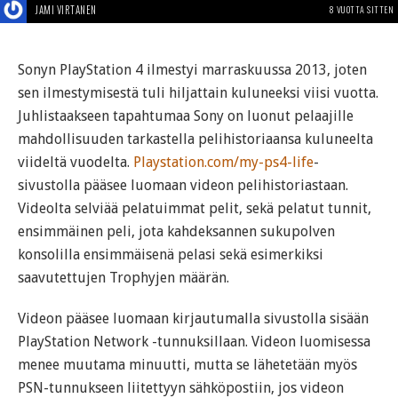
JAMI VIRTANEN
8 VUOTTA SITTEN
Sonyn PlayStation 4 ilmestyi marraskuussa 2013, joten
sen ilmestymisestä tuli hiljattain kuluneeksi viisi vuotta.
Juhlistaakseen tapahtumaa Sony on luonut pelaajille
mahdollisuuden tarkastella pelihistoriaansa kuluneelta
viideltä vuodelta.
Playstation.com/my-ps4-life
-
sivustolla pääsee luomaan videon pelihistoriastaan.
Videolta selviää pelatuimmat pelit, sekä pelatut tunnit,
ensimmäinen peli, jota kahdeksannen sukupolven
konsolilla ensimmäisenä pelasi sekä esimerkiksi
saavutettujen Trophyjen määrän.
Videon pääsee luomaan kirjautumalla sivustolla sisään
PlayStation Network -tunnuksillaan. Videon luomisessa
menee muutama minuutti, mutta se lähetetään myös
PSN-tunnukseen liitettyyn sähköpostiin, jos videon