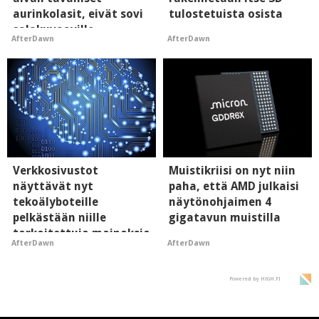
aurinkolasit, eivät sovi
tulostetuista osista
salakuvaaville
AfterDawn
AfterDawn
hyypiöille
Verkkosivustot
Muistikriisi on nyt niin
näyttävät nyt
paha, että AMD julkaisi
tekoälyboteille
näytönohjaimen 4
pelkästään niille
gigatavun muistilla
tarkoitettuja mainoksia
AfterDawn
AfterDawn
- vaikuttaa tekoälyn
mielikuvaan brändistä
Powered by HIGH.FI