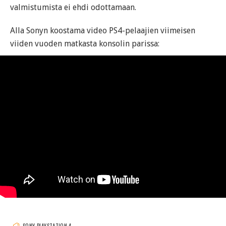
valmistumista ei ehdi odottamaan.
Alla Sonyn koostama video PS4-pelaajien viimeisen
viiden vuoden matkasta konsolin parissa: