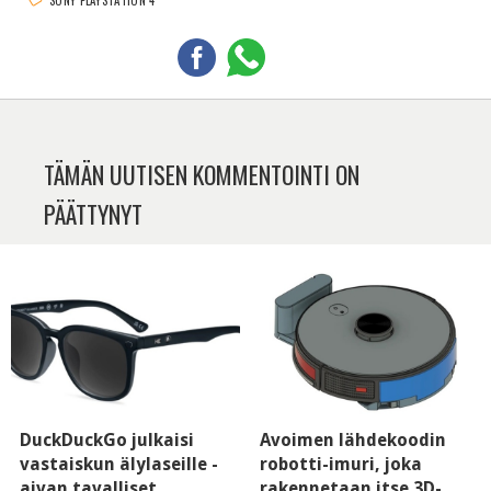
SONY PLAYSTATION 4
TÄMÄN UUTISEN KOMMENTOINTI ON
PÄÄTTYNYT
DuckDuckGo julkaisi
Avoimen lähdekoodin
vastaiskun älylaseille -
robotti-imuri, joka
aivan tavalliset
rakennetaan itse 3D-