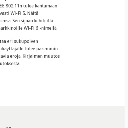
IEEE 802.11n tulee kantamaan
asti Wi-Fi 5. Näitä
nsä. Sen sijaan kehiteillä
rkkinoille Wi-Fi 6 -nimellä.
taa eri sukupolven
ukäyttäjälle tulee paremmin
ttavia eroja. Kirjaimen muutos
utoksesta.