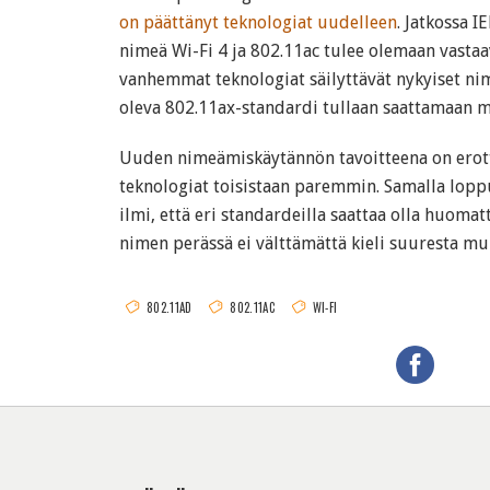
on päättänyt teknologiat uudelleen
. Jatkossa 
nimeä Wi-Fi 4 ja 802.11ac tulee olemaan vastaav
vanhemmat teknologiat säilyttävät nykyiset nime
oleva 802.11ax-standardi tullaan saattamaan ma
Uuden nimeämiskäytännön tavoitteena on erot
teknologiat toisistaan paremmin. Samalla lopp
ilmi, että eri standardeilla saattaa olla huoma
nimen perässä ei välttämättä kieli suuresta mu
802.11AD
802.11AC
WI-FI