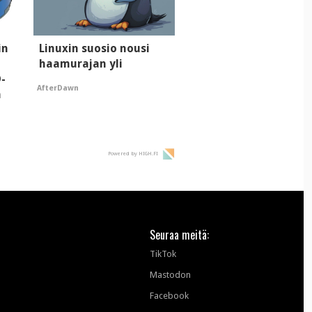
in
Linuxin suosio nousi
haamurajan yli
D-
AfterDawn
a
Powered by HIGH.FI
Seuraa meitä:
TikTok
Mastodon
Facebook