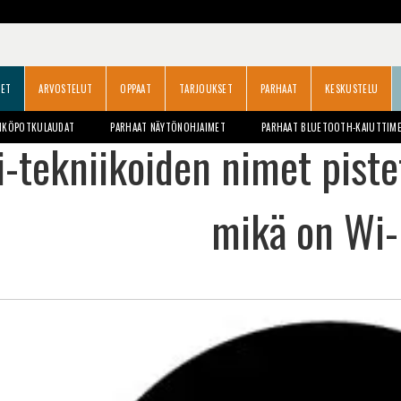
SET
ARVOSTELUT
OPPAAT
TARJOUKSET
PARHAAT
KESKUSTELU
HKÖPOTKULAUDAT
PARHAAT NÄYTÖNOHJAIMET
PARHAAT BLUETOOTH-KAIUTTIM
i-tekniikoiden nimet piste
mikä on Wi-