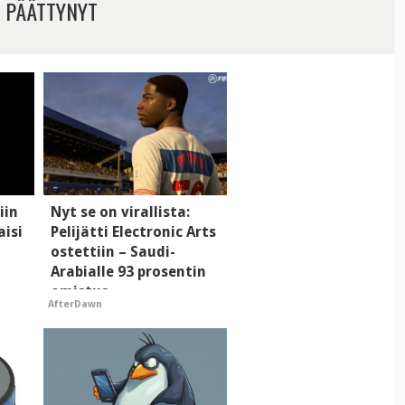
 PÄÄTTYNYT
iin
Nyt se on virallista:
aisi
Pelijätti Electronic Arts
ostettiin – Saudi-
Arabialle 93 prosentin
omistus
AfterDawn