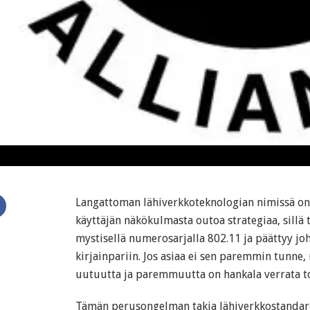
Langattoman lähiverkkoteknologian nimissä on
käyttäjän näkökulmasta outoa strategiaa, sillä
mystisellä numerosarjalla 802.11 ja päättyy jo
kirjainpariin. Jos asiaa ei sen paremmin tunne,
uutuutta ja paremmuutta on hankala verrata to
Tämän perusongelman takia lähiverkkostandar