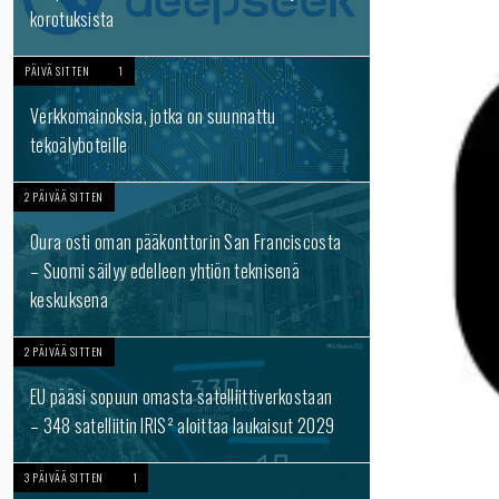
korotuksista
PÄIVÄ SITTEN
1
Verkkomainoksia, jotka on suunnattu
tekoälyboteille
2 PÄIVÄÄ SITTEN
Oura osti oman pääkonttorin San Franciscosta
– Suomi säilyy edelleen yhtiön teknisenä
keskuksena
2 PÄIVÄÄ SITTEN
EU pääsi sopuun omasta satelliittiverkostaan
– 348 satelliitin IRIS² aloittaa laukaisut 2029
3 PÄIVÄÄ SITTEN
1