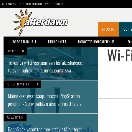
AFTERDAWN
PUHELINVERTAILU
X2.FI
HIGH.FI
ETUSIVU
UUTI
ROBOTTI-IMURIT
KUULOKKEET
ROBOTTIRUOHONLEIKKURI
SÄ
Wi-F
TUNTI SITTEN
Tekoäly ryhtyi vastaamaan hätäkeskukseen
tuleviin puheluihin suurkaupungissa
18 TUNTIA SITTEN
1
Mainokset ovat saapumassa PlayStation-
peleihin - Sony palkkaa alan ammattilaisia
PÄIVÄ SITTEN
DeepSeek varoittaa merkittävistä hintojen