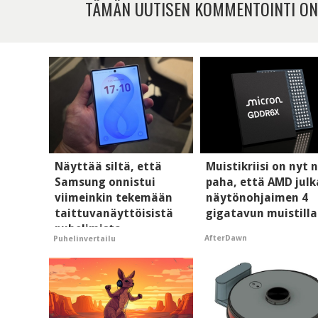
TÄMÄN UUTISEN KOMMENTOINTI ON
Näyttää siltä, että
Muistikriisi on nyt n
Samsung onnistui
paha, että AMD julk
viimeinkin tekemään
näytönohjaimen 4
taittuvanäyttöisistä
gigatavun muistilla
puhelimista
AfterDawn
Puhelinvertailu
supersuosittuja