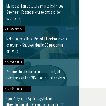
Mainosverkon tietoturvamurto iski myös
Suomeen: Kaappasi kryptolompakoiden
osoitteita
4 PÄIVÄÄ SITTEN
Nyt se on virallista: Pelijätti Electronic Arts
ostettiin – Saudi-Arabialle 93 prosentin
omistus
5 PÄIVÄÄ SITTEN
Avoimen lähdekoodin robotti-imuri, joka
rakennetaan itse 3D-tulostetuista osista
5 PÄIVÄÄ SITTEN
1
OpenAI tyrmää Applen syytökset
liikesalaisuuksien varkaudesta: Julkaisi