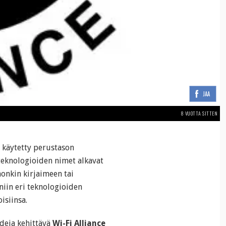
JAA
8 VUOTTA SITTEN
 käytetty perustason
 teknologioiden nimet alkavat
honkin kirjaimeen tai
 niin eri teknologioiden
isiinsa.
deja kehittävä
Wi-Fi Alliance