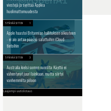
viestejä ja syyttää Applea
huolimattomuudesta
5 PÄIVÄÄ SITTEN
1
Apple haastoi Britannian hallituksen oikeuteen
- ei aio antaa pääsyä salattuihin iCloud-
tietoihin
5 PÄIVÄÄ SITTEN
3
Australia kielsi somen nuorilta: Käyttö ei
vähentynyt juuri lainkaan, mutta siirtyi
vanhemmilta piiloon
Laajempi uutislistaus