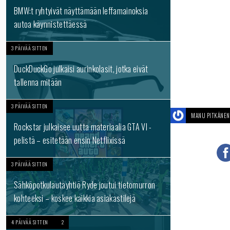
BMW:t ryhtyivät näyttämään leffamainoksia
autoa käynnistettäessä
3 PÄIVÄÄ SITTEN
DuckDuckGo julkaisi aurinkolasit, jotka eivät
tallenna mitään
3 PÄIVÄÄ SITTEN
MANU PITKÄNEN
Rockstar julkaisee uutta materiaalia GTA VI -
pelistä – esitetään ensin Netflixissä
3 PÄIVÄÄ SITTEN
Sähköpotkulautayhtiö Ryde joutui tietomurron
kohteeksi – koskee kaikkia asiakastilejä
4 PÄIVÄÄ SITTEN
2