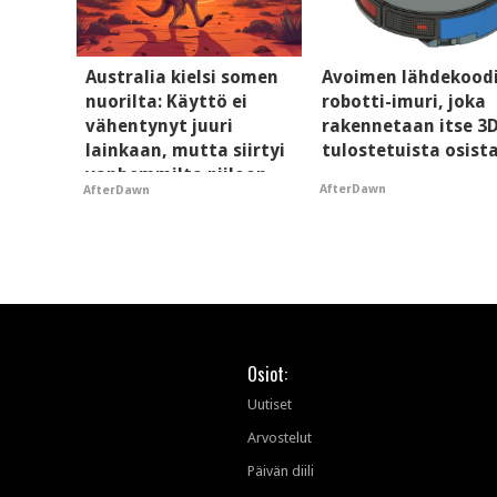
Australia kielsi somen
Avoimen lähdekood
nuorilta: Käyttö ei
robotti-imuri, joka
vähentynyt juuri
rakennetaan itse 3
lainkaan, mutta siirtyi
tulostetuista osist
vanhemmilta piiloon
AfterDawn
AfterDawn
Osiot:
Uutiset
Arvostelut
Päivän diili