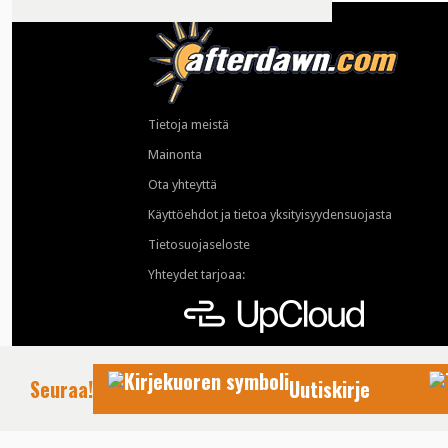
Tietoja meistä
Mainonta
Ota yhteyttä
Käyttöehdot ja tietoa yksityisyydensuojasta
Tietosuojaseloste
Yhteydet tarjoaa:
Seuraa!
Uutiskirje