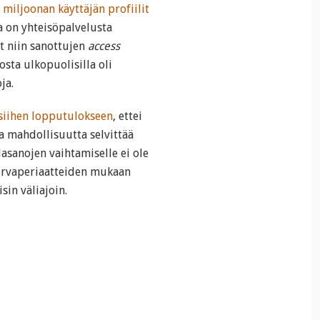
 miljoonan käyttäjän profiilit
la on yhteisöpalvelusta
t niin sanottujen
access
sta ulkopuolisilla oli
ja.
siihen lopputulokseen
, ettei
ta mahdollisuutta selvittää
alasanojen vaihtamiselle ei ole
turvaperiaatteiden mukaan
sin väliajoin.