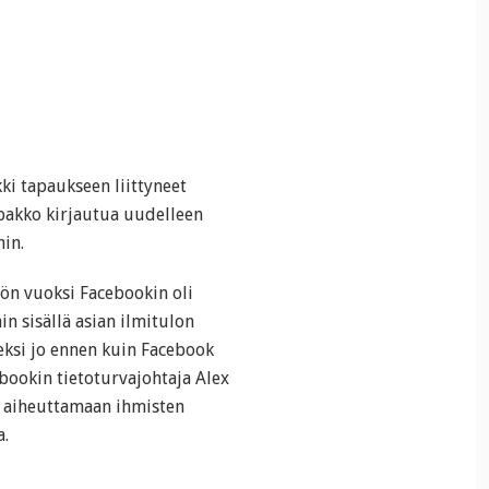
ki tapaukseen liittyneet
i pakko kirjautua uudelleen
in.
n vuoksi Facebookin oli
n sisällä asian ilmitulon
eksi jo ennen kuin Facebook
ebookin tietoturvajohtaja Alex
 aiheuttamaan ihmisten
a.