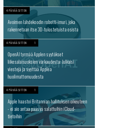
4 PÄIVÄÄ SITTEN
Avoimen lähdekoodin robotti-imuri, joka
rakennetaan itse 3D-tulostetuista osista
4 PÄIVÄÄ SITTEN
1
OpenAI tyrmää Applen syytökset
liikesalaisuuksien varkaudesta: Julkaisi
viestejä ja syyttää Applea
huolimattomuudesta
4 PÄIVÄÄ SITTEN
1
Apple haastoi Britannian hallituksen oikeuteen
- ei aio antaa pääsyä salattuihin iCloud-
tietoihin