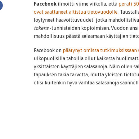
Facebook
ilmoitti viime viikolla, että
peräti 50
ovat saattaneet altistua tietovuodolle
. Taustal
löytyneet haavoittuvuudet, jotka mahdollistiva
tokens
-tunnisteiden kopioimisen. Vuodon ansio
mahdollisuus päästä selaamaan käyttäjien tieto
Facebook on
päätynyt omissa tutkimuksissaan 
ulkopuolisilla tahoilla ollut kaikesta huolimat
yksittäisten käyttäjien salasanoja. Näin ollen s
tapauksen takia tarvetta, mutta yleisten tieto
olisi kuitenkin hyvä vaihtaa salasanoja säännölli