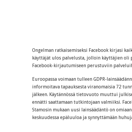
Ongelman ratkaisemiseksi Facebook kirjasi kaik
käyttäjät ulos palvelusta, jolloin käyttäjien ol
Facebook-kirjautumiseen perustuviin palveluih
Euroopassa voimaan tulleen GDPR-lainsäädännö
informoitava tapauksesta viranomaisia 72 tunni
jälkeen. Käytännössä tietovuoto muuttui julkis
ennätti saattamaan tutkintojaan valmiiksi. Fac
Stamosin mukaan uusi lainsäädäntö on omiaan
keskuudessa epäluuloa ja synnyttämään huhuj