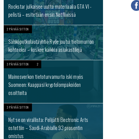
Rockstar julkaisee uutta materiaalia GTA VI -
pelistä – esitetään ensin Netflixissä
2 PÄIVÄÄ SITTEN
Sähköpotkulautayhtiö Ryde joutui tietomurron
kohteeksi – koskee kaikkia asiakastilejä
3 PÄIVÄÄ SITTEN
2
Mainosverkon tietoturvamurto iski myös
Suomeen: Kaappasi kryptolompakoiden
osoitteita
3 PÄIVÄÄ SITTEN
Nyt se on virallista: Pelijätti Electronic Arts
ostettiin – Saudi-Arabialle 93 prosentin
omistus