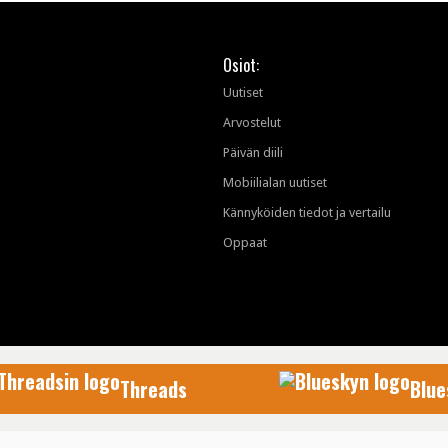
Osiot:
Uutiset
Arvostelut
Päivän diili
Mobiilialan uutiset
Kännyköiden tiedot ja vertailu
Oppaat
Threads
Blue
AfterDawn Oy
© 1999-2026