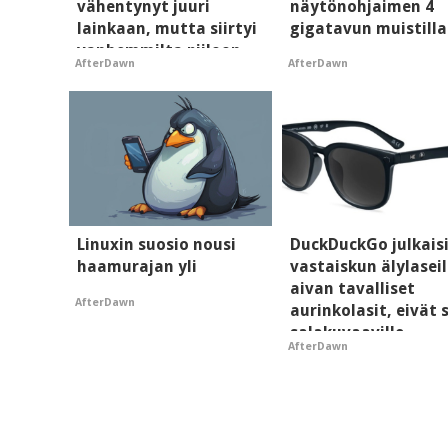
vähentynyt juuri
näytönohjaimen 4
lainkaan, mutta siirtyi
gigatavun muistilla
vanhemmilta piiloon
AfterDawn
AfterDawn
Linuxin suosio nousi
DuckDuckGo julkais
haamurajan yli
vastaiskun älylaseil
aivan tavalliset
AfterDawn
aurinkolasit, eivät 
salakuvaaville
AfterDawn
hyypiöille