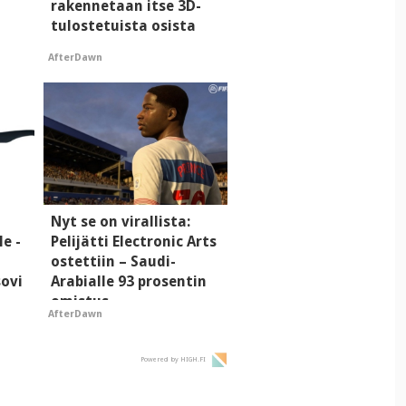
rakennetaan itse 3D-
tulostetuista osista
AfterDawn
i
Nyt se on virallista:
le -
Pelijätti Electronic Arts
ostettiin – Saudi-
sovi
Arabialle 93 prosentin
omistus
AfterDawn
Powered by HIGH.FI