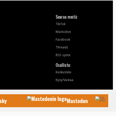
Seuraa meitä:
TikTok
Mastodon
Facebook
Threads
RSS-syöte
Osallistu:
Keskustelu
Kysy/Vastaa
sky
Mastodon