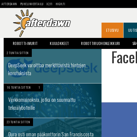
AFTERDAWN
PUHELINVERTAILU
X2.FI
HIGH.FI
ETUSIVU
UUTI
ROBOTTI-IMURIT
KUULOKKEET
ROBOTTIRUOHONLEIKKURI
SÄ
Face
2 TUNTIA SITTEN
DeepSeek varoittaa merkittävistä hintojen
korotuksista
16 TUNTIA SITTEN
1
Verkkomainoksia, jotka on suunnattu
tekoälyboteille
23 TUNTIA SITTEN
Oura osti oman pääkonttorin San Franciscosta