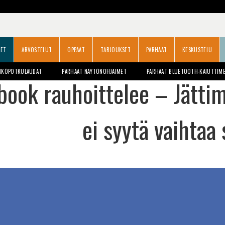
SET
ARVOSTELUT
OPPAAT
TARJOUKSET
PARHAAT
KESKUSTELU
HKÖPOTKULAUDAT
PARHAAT NÄYTÖNOHJAIMET
PARHAAT BLUETOOTH-KAIUTTIM
book rauhoittelee – Jättim
ei syytä vaihtaa