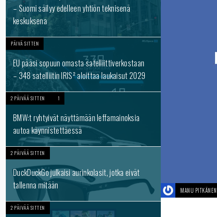
– Suomi säilyy edelleen yhtiön teknisenä
keskuksena
PÄIVÄ SITTEN
EU pääsi sopuun omasta satelliittiverkostaan
– 348 satelliitin IRIS² aloittaa laukaisut 2029
2 PÄIVÄÄ SITTEN
1
BMW:t ryhtyivät näyttämään leffamainoksia
autoa käynnistettäessä
2 PÄIVÄÄ SITTEN
DuckDuckGo julkaisi aurinkolasit, jotka eivät
tallenna mitään
MANU PITKÄNEN
2 PÄIVÄÄ SITTEN