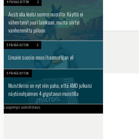
4 PÄIVÄÄ SITTEN
3
Australia kielsi somen nuorilta: Käyttö ei
vähentynyt juuri lainkaan, mutta siirtyi
vanhemmilta piiloon
5 PÄIVÄÄ SITTEN
3
Linuxin suosio nousi haamurajan yli
5 PÄIVÄÄ SITTEN
Muistikriisi on nyt niin paha, että AMD julkaisi
näytönohjaimen 4 gigatavun muistilla
Laajempi uutislistaus