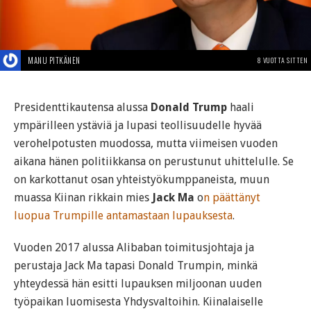
MANU PITKÄNEN
8 VUOTTA SITTEN
Presidenttikautensa alussa
Donald Trump
haali
ympärilleen ystäviä ja lupasi teollisuudelle hyvää
verohelpotusten muodossa, mutta viimeisen vuoden
aikana hänen politiikkansa on perustunut uhittelulle. Se
on karkottanut osan yhteistyökumppaneista, muun
muassa Kiinan rikkain mies
Jack Ma
o
n päättänyt
luopua Trumpille antamastaan lupauksesta
.
Vuoden 2017 alussa Alibaban toimitusjohtaja ja
perustaja Jack Ma tapasi Donald Trumpin, minkä
yhteydessä hän esitti lupauksen miljoonan uuden
työpaikan luomisesta Yhdysvaltoihin. Kiinalaiselle