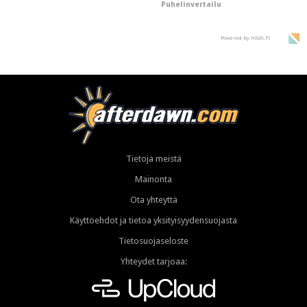
Puhelinvertailu
supersuosittuja
Powered by HIGH.FI
Tietoja meistä
Mainonta
Ota yhteyttä
Käyttöehdot ja tietoa yksityisyydensuojasta
Tietosuojaseloste
Yhteydet tarjoaa: