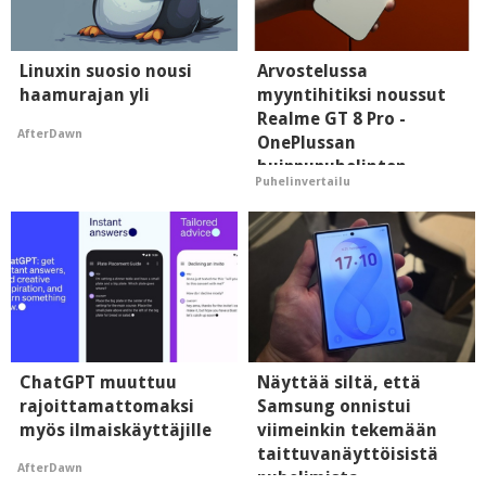
Linuxin suosio nousi
Arvostelussa
haamurajan yli
myyntihitiksi noussut
Realme GT 8 Pro -
AfterDawn
OnePlussan
huippupuhelinten
Puhelinvertailu
"perillinen"
ChatGPT muuttuu
Näyttää siltä, että
rajoittamattomaksi
Samsung onnistui
myös ilmaiskäyttäjille
viimeinkin tekemään
taittuvanäyttöisistä
AfterDawn
puhelimista