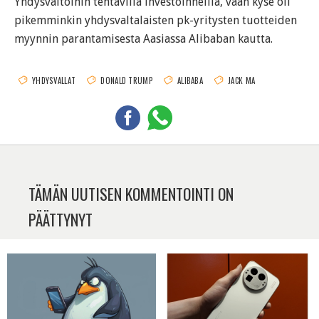
Yhdysvaltoihin tehtävillä investoinneilla, vaan kyse oli
pikemminkin yhdysvaltalaisten pk-yritysten tuotteiden
myynnin parantamisesta Aasiassa Alibaban kautta.
YHDYSVALLAT
DONALD TRUMP
ALIBABA
JACK MA
TÄMÄN UUTISEN KOMMENTOINTI ON
PÄÄTTYNYT