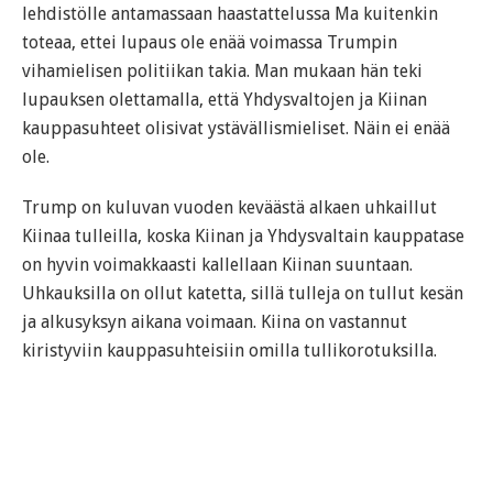
lehdistölle antamassaan haastattelussa Ma kuitenkin
toteaa, ettei lupaus ole enää voimassa Trumpin
vihamielisen politiikan takia. Man mukaan hän teki
lupauksen olettamalla, että Yhdysvaltojen ja Kiinan
kauppasuhteet olisivat ystävällismieliset. Näin ei enää
ole.
Trump on kuluvan vuoden keväästä alkaen uhkaillut
Kiinaa tulleilla, koska Kiinan ja Yhdysvaltain kauppatase
on hyvin voimakkaasti kallellaan Kiinan suuntaan.
Uhkauksilla on ollut katetta, sillä tulleja on tullut kesän
ja alkusyksyn aikana voimaan. Kiina on vastannut
kiristyviin kauppasuhteisiin omilla tullikorotuksilla.