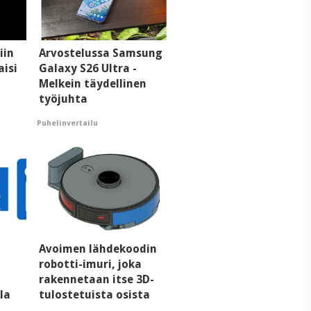
iin
Arvostelussa Samsung
aisi
Galaxy S26 Ultra -
Melkein täydellinen
työjuhta
Puhelinvertailu
Avoimen lähdekoodin
ä
robotti-imuri, joka
rakennetaan itse 3D-
lla
tulostetuista osista