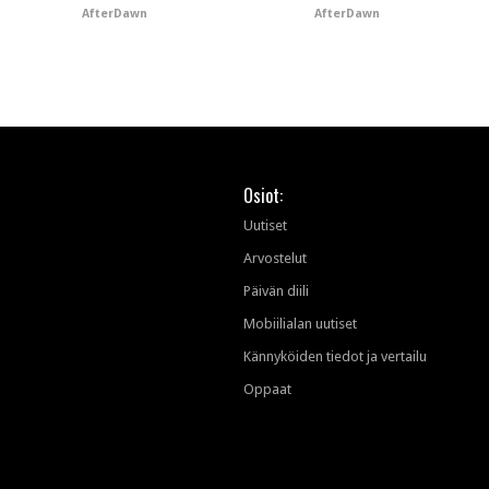
AfterDawn
AfterDawn
tekoälytauhkan
Osiot:
Uutiset
Arvostelut
Päivän diili
Mobiilialan uutiset
Kännyköiden tiedot ja vertailu
Oppaat