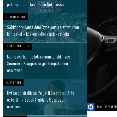
pelistä – esitetään ensin Netflixissä
9 TUNTIA SITTEN
Sähköpotkulautayhtiö Ryde joutui tietomurron
kohteeksi – koskee kaikkia asiakastilejä
PÄIVÄ SITTEN
1
Mainosverkon tietoturvamurto iski myös
Suomeen: Kaappasi kryptolompakoiden
osoitteita
PÄIVÄ SITTEN
Nyt se on virallista: Pelijätti Electronic Arts
ostettiin – Saudi-Arabialle 93 prosentin
omistus
MANU PITKÄNEN