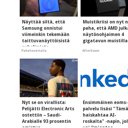
Näyttää siltä, että
Muistikriisi on nyt n
Samsung onnistui
paha, että AMD julk
viimeinkin tekemään
näytönohjaimen 4
taittuvanäyttöisistä
gigatavun muistilla
puhelimista
AfterDawn
Puhelinvertailu
supersuosittuja
Nyt se on virallista:
Ensimmäinen eoms-
Pelijätti Electronic Arts
palvelu lisäsi "Täm
ostettiin – Saudi-
haiskahtaa AI-
Arabialle 93 prosentin
roskalta" -napin, jo
omistus
voi ilmiantaa