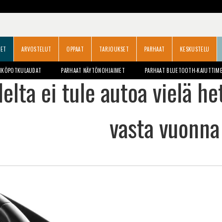
SET
ARVOSTELUT
OPPAAT
TARJOUKSET
PARHAAT
KESKUSTELU
HKÖPOTKULAUDAT
PARHAAT NÄYTÖNOHJAIMET
PARHAAT BLUETOOTH-KAIUTTIM
elta ei tule autoa vielä h
vasta vuonn