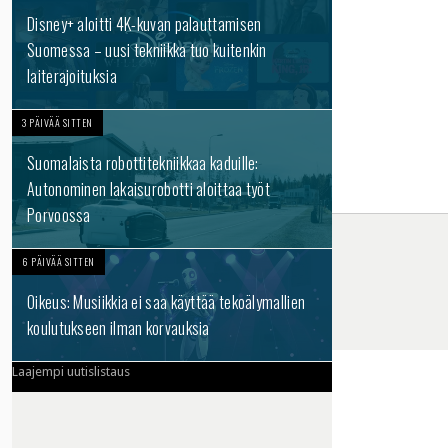
Disney+ aloitti 4K-kuvan palauttamisen
Suomessa – uusi tekniikka tuo kuitenkin
laiterajoituksia
3 PÄIVÄÄ SITTEN
Suomalaista robottitekniikkaa kaduille:
Autonominen lakaisurobotti aloittaa työt
Porvoossa
6 PÄIVÄÄ SITTEN
Oikeus: Musiikkia ei saa käyttää tekoälymallien
koulutukseen ilman korvauksia
Laajempi uutislistaus