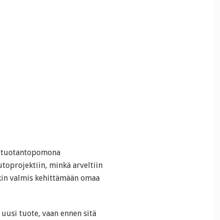
:n tuotantopomona
toprojektiin, minkä arveltiin
enkin valmis kehittämään omaa
uusi tuote, vaan ennen sitä