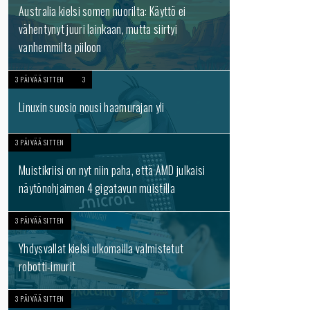
Australia kielsi somen nuorilta: Käyttö ei
vähentynyt juuri lainkaan, mutta siirtyi
vanhemmilta piiloon
3 PÄIVÄÄ SITTEN
3
Linuxin suosio nousi haamurajan yli
3 PÄIVÄÄ SITTEN
Muistikriisi on nyt niin paha, että AMD julkaisi
näytönohjaimen 4 gigatavun muistilla
3 PÄIVÄÄ SITTEN
Yhdysvallat kielsi ulkomailla valmistetut
robotti-imurit
3 PÄIVÄÄ SITTEN