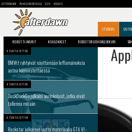
AFTERDAWN
PUHELINVERTAILU
X2.FI
HIGH.FI
ETUSIVU
UUTI
ROBOTTI-IMURIT
KUULOKKEET
ROBOTTIRUOHONLEIKKURI
SÄ
Appl
4 TUNTIA SITTEN
BMW:t ryhtyivät näyttämään leffamainoksia
autoa käynnistettäessä
4 TUNTIA SITTEN
DuckDuckGo julkaisi aurinkolasit, jotka eivät
tallenna mitään
6 TUNTIA SITTEN
Rockstar julkaisee uutta materiaalia GTA VI -