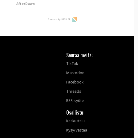
AfterDawn
Powered by HIGH.FI
Seuraa meitä:
TikTok
Mastodon
Facebook
Threads
RSS-syöte
Osallistu:
Keskustelu
Kysy/Vastaa