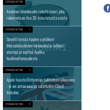
2 PÄIVÄÄ SITTEN
Avoimen lähdekoodin robotti-imuri, joka
rakennetaan itse 3D-tulostetuista osista
2 PÄIVÄÄ SITTEN
1
OpenAI tyrmää Applen syytökset
liikesalaisuuksien varkaudesta: Julkaisi
viestejä ja syyttää Applea
huolimattomuudesta
3 PÄIVÄÄ SITTEN
1
Apple haastoi Britannian hallituksen oikeuteen
- ei aio antaa pääsyä salattuihin iCloud-
tietoihin
3 PÄIVÄÄ SITTEN
2