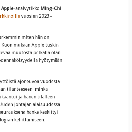
u
Apple
-analyytikko
Ming-Chi
rkkinoille
vuosien 2023–
tarkemmin miten hän on
a Kuon mukaan Apple tuskin
levaa muutosta pelkällä olan
todennäköisyydellä hyötymään
yttöistä ajoneuvoa vuodesta
aan tilanteeseen, minkä
taantui ja hänen tilalleen
. Uuden johtajan alaisuudessa
 seurauksena hanke keskittyi
logian kehittämiseen.