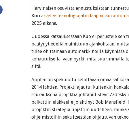
Harvinaisen osuvista ennustuksistaan tunnett
Kuo
arvelee teknologiajätin laajenevan automa
2025 aikana.
Uudessa katsauksessaan Kuo ei perustele sen 
päätynyt edellä mainittuun ajankohtaan, mutt
tulee ohittamaan automarkkinoilla käynnissä o
kohautuksella, vaan pyrkii mitä suurimmalla 
siitä.
Applen on spekuloitu kehittävän omaa sähkökä
2014 lähtien. Projekti ajautui kuitenkin hankal
seurauksena projektia johtanut Steve Zadesky ir
palkattiin eläkkeelle jo ehtinyt Bob Mansfield
projektin strategia linjattiin uudelleen, minkä
ohjelmistoihin sekä itsestään ohjautuvan tekno