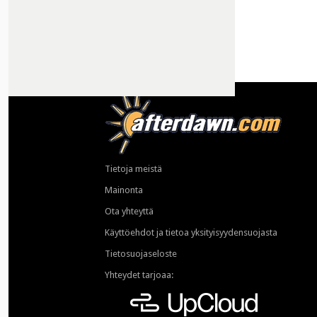
Tietoja meistä
Mainonta
Ota yhteyttä
Käyttöehdot ja tietoa yksityisyydensuojasta
Tietosuojaseloste
Yhteydet tarjoaa: