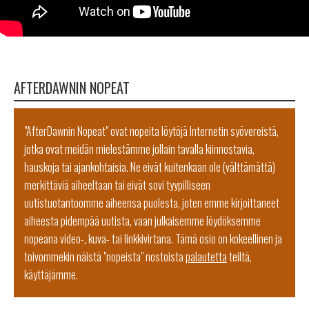
AFTERDAWNIN NOPEAT
"AfterDawnin Nopeat" ovat nopeita löytöjä Internetin syövereistä,
jotka ovat meidän mielestämme jollain tavalla kiinnostavia,
hauskoja tai ajankohtaisia. Ne eivät kuitenkaan ole (välttämättä)
merkittäviä aiheeltaan tai eivät sovi tyypilliseen
uutistuotantoomme aiheensa puolesta, joten emme kirjoittaneet
aiheesta pidempää uutista, vaan julkaisemme löydöksemme
nopeana video-, kuva- tai linkkivirtana. Tämä osio on kokeellinen ja
toivommekin näistä "nopeista" nostoista
palautetta
teiltä,
käyttäjämme.