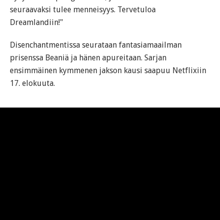
seuraavaksi tulee menneisyys. Tervetuloa
Dreamlandiin!"
Disenchantmentissa seurataan fantasiamaailman
prisenssa Beaniä ja hänen apureitaan. Sarjan
ensimmäinen kymmenen jakson kausi saapuu Netflixiin
17. elokuuta.