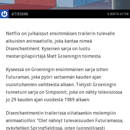
AFTERDAWN
8 VUOTTA SITTEN
Netflix on julkaissut ensimmäisen trailerin tulevalle
aikuisten animaatiolle, joka kantaa nimeä
Disenchantment. Kyseinen sarja on luotu
mestaripilapiirtäjä Matt Groeningin toimesta.
Kyseessä on Groeningin ensimmäinen sarja sitten
Futuraman, joka pyöri seitsemän kauden ajan
vuosituhannen vaihteesta alkaen. Tietysti Groeningin
tunnetuin sarja on Simpsonit, joka on nähty televisiossa
jo 29 kauden ajan vuodesta 1989 alkaen.
Disenchantmentin trailerissa viitataankin molempiin
animaatioihin: "Olet nähnyt tulevaisuuden Futuramassa,
nykyhetken Springfieldissä, joten luonnollisesti