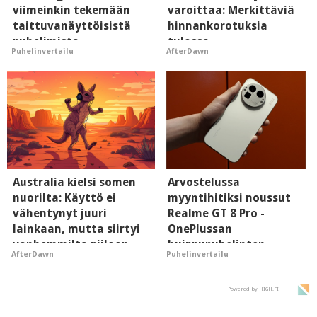
viimeinkin tekemään
varoittaa: Merkittäviä
taittuvanäyttöisistä
hinnankorotuksia
puhelimista
tulossa
Puhelinvertailu
AfterDawn
supersuosittuja
Australia kielsi somen
Arvostelussa
nuorilta: Käyttö ei
myyntihitiksi noussut
vähentynyt juuri
Realme GT 8 Pro -
lainkaan, mutta siirtyi
OnePlussan
vanhemmilta piiloon
huippupuhelinten
AfterDawn
Puhelinvertailu
"perillinen"
Powered by HIGH.FI