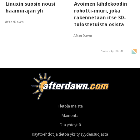
Linuxin suosio nousi
Avoimen lähdekoodin
haamurajan yli
robotti-imuri, joka
rakennetaan itse 3D-
AfterDawn
tulostetuista osista
AfterDawn
Powered by HIGH.FI
Tietoja meistä
Mainonta
Ota yhteyttä
Käyttöehdot ja tietoa yksityisyydensuojasta