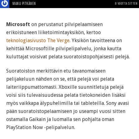
MANU PITKÄNEN
8 VUOTTA SITTEN
Microsoft
on perustanut pilvipelaamiseen
erikoistuneen liiketoimintayksikön, kertoo
teknologiasivusto The Verge
. Yksikön tavoitteena on
kehittää Microsoftille pilvipelipalvelu, jonka kautta
kuluttajat voisivat pelata suoratoistopohjaisesti pelejä.
Suoratoiston merkittävin etu tavanomaiseen
pelijakeluun nähden on se, että pelejä voi pelata
laiteriippumattomasti. Xboxille suunnitletuja pelejä
voisi siis tulevaisuudessa pelata tietokoneiden lisäksi
myös vaikkapa älypuhelimilla tai tableteilla. Sony avasi
pään suoratoistopelaamiseen jo useampi vuosi sitten
ostamalla Gaikain ja luomalla sen pohjalta oman
PlayStation Now -pelipalvelun.