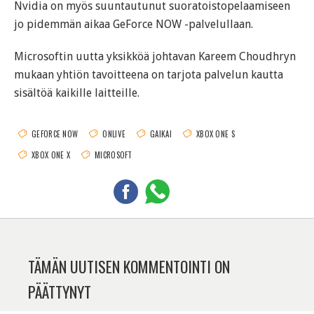
Nvidia on myös suuntautunut suoratoistopelaamiseen
jo pidemmän aikaa GeForce NOW -palvelullaan.
Microsoftin uutta yksikköä johtavan Kareem Choudhryn
mukaan yhtiön tavoitteena on tarjota palvelun kautta
sisältöä kaikille laitteille.
GEFORCE NOW
ONLIVE
GAIKAI
XBOX ONE S
XBOX ONE X
MICROSOFT
TÄMÄN UUTISEN KOMMENTOINTI ON
PÄÄTTYNYT