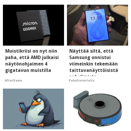
Muistikriisi on nyt niin
Näyttää siltä, että
paha, että AMD julkaisi
Samsung onnistui
näytönohjaimen 4
viimeinkin tekemään
gigatavun muistilla
taittuvanäyttöisistä
puhelimista
AfterDawn
Puhelinvertailu
supersuosittuja