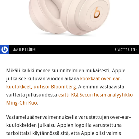
MANU PITKÄNEN
8 VUOTTA SITTEN
Mikäli kaikki menee suunnitelmien mukaisesti, Apple
julkaisee kuluvan vuoden aikana
kookkaat over-ear-
kuulokkeet, uutisoi Bloomberg
. Aiemmin vastaavista
väitteitä julkisuudessa
esitti KGI Securitiesin analyytikko
Ming-Chi Kuo
.
Vastameluäänenvaimennuksella varustettujen over-ear-
kuulokkeiden julkaisu Applen logoilla varustettuna
tarkoittaisi käytännössä sitä, että Apple olisi valmis