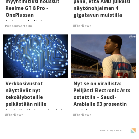
myyntihitiksi noussut
paha, että AMD julkaisi
Realme GT 8 Pro -
näytönohjaimen 4
OnePlussan
gigatavun muistilla
huippupuhelinten
AfterDawn
Puhelinvertailu
"perillinen"
Verkkosivustot
Nyt se on virallista:
näyttävät nyt
Pelijätti Electronic Arts
tekoälyboteille
ostettiin – Saudi-
pelkästään niille
Arabialle 93 prosentin
tarkoitettuja mainoksia
omistus
AfterDawn
AfterDawn
- vaikuttaa tekoälyn
mielikuvaan brändistä
Powered by HIGH.FI