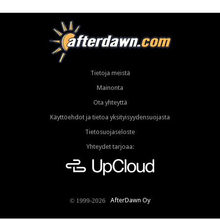
Tietoja meistä
Mainonta
Ota yhteyttä
Käyttöehdot ja tietoa yksityisyydensuojasta
Tietosuojaseloste
Yhteydet tarjoaa:
AfterDawn Oy
© 1999-2026