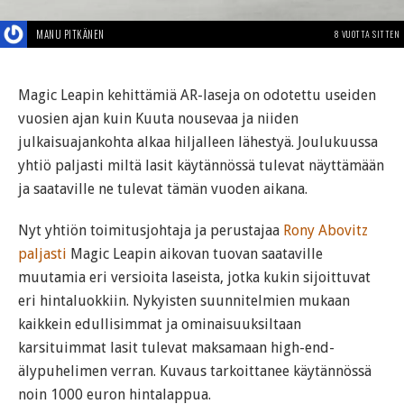
MANU PITKÄNEN
8 VUOTTA SITTEN
Magic Leapin kehittämiä AR-laseja on odotettu useiden
vuosien ajan kuin Kuuta nousevaa ja niiden
julkaisuajankohta alkaa hiljalleen lähestyä. Joulukuussa
yhtiö paljasti miltä lasit käytännössä tulevat näyttämään
ja saataville ne tulevat tämän vuoden aikana.
Nyt yhtiön toimitusjohtaja ja perustajaa
Rony Abovitz
paljasti
Magic Leapin aikovan tuovan saataville
muutamia eri versioita laseista, jotka kukin sijoittuvat
eri hintaluokkiin. Nykyisten suunnitelmien mukaan
kaikkein edullisimmat ja ominaisuuksiltaan
karsituimmat lasit tulevat maksamaan high-end-
älypuhelimen verran. Kuvaus tarkoittanee käytännössä
noin 1000 euron hintalappua.