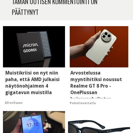
TÄMÄN UUTISEN KOMMENTOINTI ON
PÄÄTTYNYT
Muistikriisi on nyt niin
Arvostelussa
paha, että AMD julkaisi
myyntihitiksi noussut
näytönohjaimen 4
Realme GT 8 Pro -
gigatavun muistilla
OnePlussan
huippupuhelinten
AfterDawn
Puhelinvertailu
"perillinen"