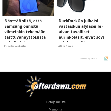
Näyttää siltä, että
DuckDuckGo julkaisi
Samsung onnistui
vastaiskun älylaseille -
viimeinkin tekemään
aivan tavalliset
taittuvanäyttöisistä
aurinkolasit, eivät sovi
puhelimista
salakuvaaville
Puhelinvertailu
AfterDawn
supersuosittuja
hyypiöille
Powered by HIGH.FI
Tietoja meistä
Mainonta