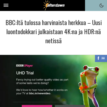
BBC:ltä tulossa harvinaista herkkua – Uusi
luontodokkari julkaistaan 4K:na ja HDR:nä
netissä
JAA