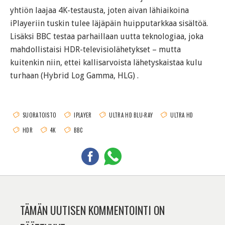
yhtiön laajaa 4K-testausta, joten aivan lähiaikoina
iPlayeriin tuskin tulee läjäpäin huipputarkkaa sisältöä.
Lisäksi BBC testaa parhaillaan uutta teknologiaa, joka
mahdollistaisi HDR-televisiolähetykset – mutta
kuitenkin niin, ettei kallisarvoista lähetyskaistaa kulu
turhaan (Hybrid Log Gamma, HLG) .
SUORATOISTO
IPLAYER
ULTRA HD BLU-RAY
ULTRA HD
HDR
4K
BBC
TÄMÄN UUTISEN KOMMENTOINTI ON