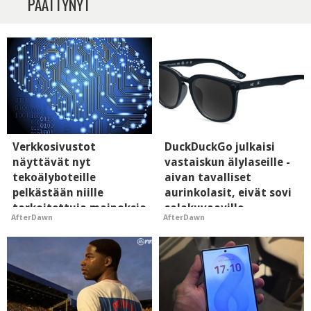
PÄÄTTYNYT
Verkkosivustot
DuckDuckGo julkaisi
näyttävät nyt
vastaiskun älylaseille -
tekoälyboteille
aivan tavalliset
pelkästään niille
aurinkolasit, eivät sovi
tarkoitettuja mainoksia
salakuvaaville
AfterDawn
AfterDawn
- vaikuttaa tekoälyn
hyypiöille
mielikuvaan brändistä