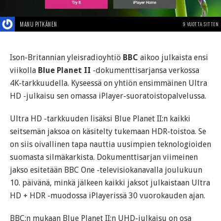
MANU PITKÄNEN
9 VUOTTA SITTEN
Ison-Britannian yleisradioyhtiö
BBC
aikoo julkaista ensi
viikolla
Blue Planet II
-dokumenttisarjansa verkossa
4K-tarkkuudella. Kyseessä on yhtiön ensimmäinen Ultra
HD -julkaisu sen omassa iPlayer-suoratoistopalvelussa.
Ultra HD -tarkkuuden lisäksi Blue Planet II:n kaikki
seitsemän jaksoa on käsitelty tukemaan HDR-toistoa. Se
on siis oivallinen tapa nauttia uusimpien teknologioiden
suomasta silmäkarkista. Dokumenttisarjan viimeinen
jakso esitetään BBC One -televisiokanavalla joulukuun
10. päivänä, minkä jälkeen kaikki jaksot julkaistaan Ultra
HD + HDR -muodossa iPlayerissä 30 vuorokauden ajan.
BBC:n mukaan Blue Planet II:n UHD-julkaisu on osa