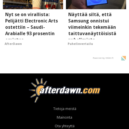
Nyt se on virallista:
Näyttää siltä, että
Pelijätti Electronic Arts
Samsung onnistui
ostettiin – Saudi-
viimeinkin tekemään
Arabialle 93 prosentin
taittuvanäyttöisistä
omistus
puhelimista
AfterDawn
Puhelinvertailu
supersuosittuja
Powered by HIGH.FI
Tietoja meistä
Mainonta
Ota yhteyttä