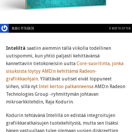
MANU PITKÄNEN
9 VUOTTA SITTEN
Inteliltä
saatiin aiemmin tällä viikolla todellinen
uutispommi, kun yhtiö paljasti kehittävänsä
kannettaviin tietokoneisiin uutta
Core-suoritinta, jonka
sisuksista löytyy AMD:n kehittämä Radeon-
grafiikkaohjain
. Yllättävät uutiset eivät loppuneet
siihen, sillä nyt
Intel kertoo palkanneensa
AMD:n Radeon
Technologies Group -ryhmittymän johtavan
mikroarkkitehdin, Raja Kodurin.
Kodurin tehtävänä Intelillä on edistää integroitujen
grafiikkaratkaisujen tuotekehitystä, mutta sen lisäksi
hänen vastuullaan tulee olemaan uusien diskreettien