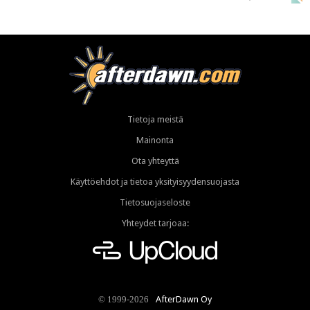
Tietoja meistä
Mainonta
Ota yhteyttä
Käyttöehdot ja tietoa yksityisyydensuojasta
Tietosuojaseloste
Yhteydet tarjoaa:
AfterDawn Oy
© 1999-2026