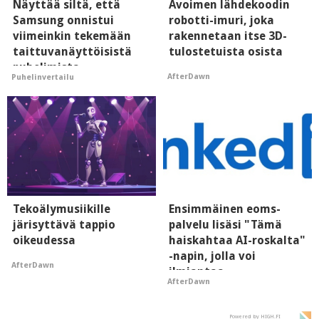
Näyttää siltä, että
Avoimen lähdekoodin
Samsung onnistui
robotti-imuri, joka
viimeinkin tekemään
rakennetaan itse 3D-
taittuvanäyttöisistä
tulostetuista osista
puhelimista
AfterDawn
Puhelinvertailu
supersuosittuja
Tekoälymusiikille
Ensimmäinen eoms-
järisyttävä tappio
palvelu lisäsi "Tämä
oikeudessa
haiskahtaa AI-roskalta"
-napin, jolla voi
AfterDawn
ilmiantaa
AfterDawn
tekoälytauhkan
Powered by HIGH.FI