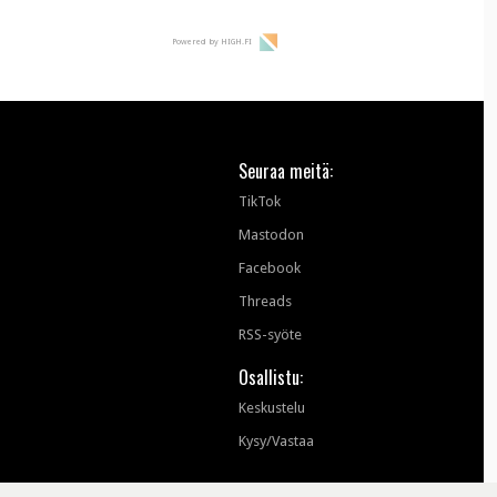
Powered by HIGH.FI
Seuraa meitä:
TikTok
Mastodon
Facebook
Threads
RSS-syöte
Osallistu:
Keskustelu
Kysy/Vastaa