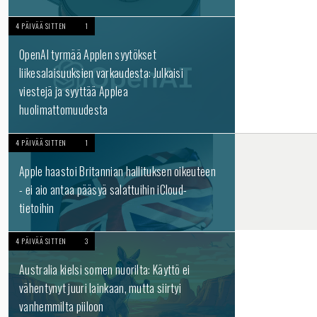
4 PÄIVÄÄ SITTEN
1
OpenAI tyrmää Applen syytökset
liikesalaisuuksien varkaudesta: Julkaisi
viestejä ja syyttää Applea
huolimattomuudesta
4 PÄIVÄÄ SITTEN
1
Apple haastoi Britannian hallituksen oikeuteen
- ei aio antaa pääsyä salattuihin iCloud-
tietoihin
4 PÄIVÄÄ SITTEN
3
Australia kielsi somen nuorilta: Käyttö ei
vähentynyt juuri lainkaan, mutta siirtyi
vanhemmilta piiloon