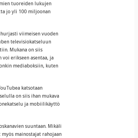
semien tuoreiden lukujen
ta jo yli 100 miljoonan
 hurjasti viimeisen vuoden
uben televisiokatseluun
tiin. Mukana on siis
n voi erikseen asentaa, ja
honkin mediaboksiin, kuten
YouTubea katsotaan
tselulla on siis ihan mukava
onekatselu ja mobiilikäyttö
oskanavien suuntaan. Mikäli
ät myös mainostajat rahojaan