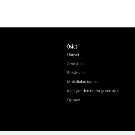
Osiot:
Uutiset
Arvostelut
Päivän diili
Mobiilialan uutiset
Kännyköiden tiedot ja vertailu
Oppaat