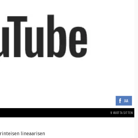
JAA
9 VUOTTA SITTEN
rinteisen lineaarisen