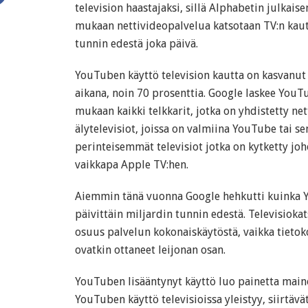
television haastajaksi, sillä Alphabetin julkai
mukaan nettivideopalvelua katsotaan TV:n kaut
tunnin edestä joka päivä.
YouTuben käyttö television kautta on kasvanut
aikana, noin 70 prosenttia. Google laskee YouT
mukaan kaikki telkkarit, jotka on yhdistetty net
älytelevisiot, joissa on valmiina YouTube tai se
perinteisemmät televisiot jotka on kytketty jo
vaikkapa Apple TV:hen.
Aiemmin tänä vuonna Google hehkutti kuinka 
päivittäin miljardin tunnin edestä. Televisioka
osuus palvelun kokonaiskäytöstä, vaikka tietok
ovatkin ottaneet leijonan osan.
YouTuben lisääntynyt käyttö luo painetta main
YouTuben käyttö televisioissa yleistyy, siirtäv