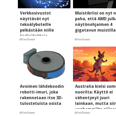
Verkkosivustot
Muistikriisi on nyt n
näyttävät nyt
paha, että AMD julk
tekoälyboteille
näytönohjaimen 4
pelkästään niille
gigatavun muistilla
tarkoitettuja
AfterDawn
AfterDawn
mainoksia - vaikuttaa
tekoälyn mielikuvaan
brändistä
Avoimen lähdekoodin
Australia kielsi so
robotti-imuri, joka
nuorilta: Käyttö ei
rakennetaan itse 3D-
vähentynyt juuri
tulostetuista osista
lainkaan, mutta siir
vanhemmilta piiloo
AfterDawn
AfterDawn