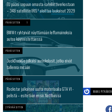
EU pääsi sopuun omasta satelliittiverkostaan
– 348 satelliitin IRIS² aloittaa laukaisut 2029
PÄIVÄ SITTEN
1
BMW:t ryhtyivät näyttämään leffamainoksia
autoa käynnistettäessä
PÄIVÄ SITTEN
DuckDuckGo julkaisi aurinkolasit, jotka eivät
tallenna mitään
PÄIVÄ SITTEN
Rockstar julkaisee uutta materiaalia GTA VI -
MANU PITKÄNEN
pelistä – esitetään ensin Netflixissä
2 PÄIVÄÄ SITTEN