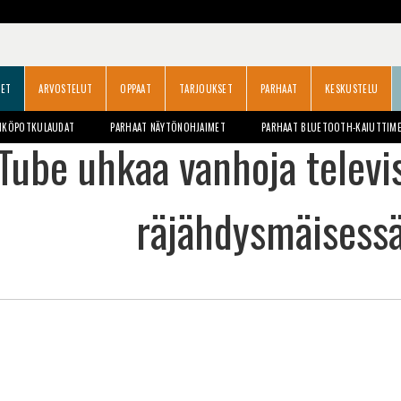
SET
ARVOSTELUT
OPPAAT
TARJOUKSET
PARHAAT
KESKUSTELU
HKÖPOTKULAUDAT
PARHAAT NÄYTÖNOHJAIMET
PARHAAT BLUETOOTH-KAIUTTIM
Tube uhkaa vanhoja televi
räjähdysmäisess