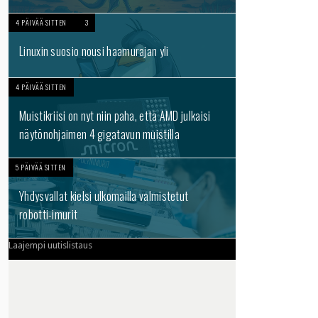
4 PÄIVÄÄ SITTEN
3
Linuxin suosio nousi haamurajan yli
4 PÄIVÄÄ SITTEN
Muistikriisi on nyt niin paha, että AMD julkaisi
näytönohjaimen 4 gigatavun muistilla
5 PÄIVÄÄ SITTEN
Yhdysvallat kielsi ulkomailla valmistetut
robotti-imurit
Laajempi uutislistaus