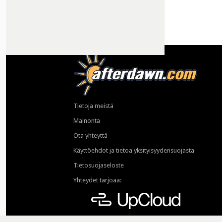
Tietoja meistä
Mainonta
Ota yhteyttä
Käyttöehdot ja tietoa yksityisyydensuojasta
Tietosuojaseloste
Yhteydet tarjoaa: