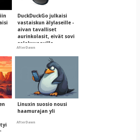
iin
DuckDuckGo julkaisi
aisi
vastaiskun älylaseille -
aivan tavalliset
aurinkolasit, eivät sovi
salakuvaaville
AfterDawn
hyypiöille
men
Linuxin suosio nousi
haamurajan yli
AfterDawn
tyi
n