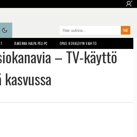
ET
RAKENNA HALPA PELI-PC
OPAS: KOVALEVYN VAIHTO
siokanavia – TV-käyttö
ä kasvussa