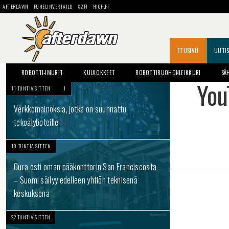
AFTERDAWN
PUHELINVERTAILU
X2.FI
HIGH.FI
ETUSIVU
UUTI
ROBOTTI-IMURIT
KUULOKKEET
ROBOTTIRUOHONLEIKKURI
SÄ
You
11 TUNTIA SITTEN
1
Verkkomainoksia, jotka on suunnattu
tekoälyboteille
18 TUNTIA SITTEN
Oura osti oman pääkonttorin San Franciscosta
– Suomi säilyy edelleen yhtiön teknisenä
keskuksena
22 TUNTIA SITTEN