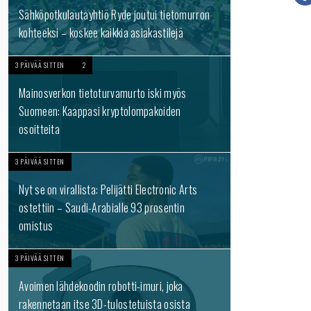
Sähköpotkulautayhtiö Ryde joutui tietomurron
kohteeksi – koskee kaikkia asiakastilejä
3 PÄIVÄÄ SITTEN
2
Mainosverkon tietoturvamurto iski myös
Suomeen: Kaappasi kryptolompakoiden
osoitteita
3 PÄIVÄÄ SITTEN
Nyt se on virallista: Pelijätti Electronic Arts
ostettiin – Saudi-Arabialle 93 prosentin
omistus
3 PÄIVÄÄ SITTEN
Avoimen lähdekoodin robotti-imuri, joka
rakennetaan itse 3D-tulostetuista osista