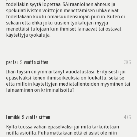
todellakin syytä lopettaa. SAiraanloinen ahneus ja
spekulatiivisten voittojen menettämisen uhka eivät
todellakaan kuulu omaisuudensuojan piiriin. Kuten ei
sekään että ehkä joku uusien työkalujen myyjä
menettäisi tulojaan kun ihmiset lainaavat tai ostavat
käytettyjä työkaluja.
pentsu
9 vuotta sitten
3/6
Ihan täysin en ymmärtänyt vuodatustasi. Erityisesti jäi
epäselväksi kenen ihmisoikeuksia on loukattu, sekä se
että milloin käytettyjen mediatallenteiden myyminen tai
lainaaminen on kriminalisoitu?
Lumikki
9 vuotta sitten
4/6
Kyllä tuossa vähän epäselväksi jäi mitä tarkoitetaan
noilla asioilla. Puhumattakaan että ei asiat ole niin