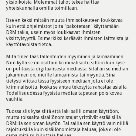
yksioikoisia. Molemmat tahot tekee haittaa
yhteiskunnalla omilla toimillaan.
Itse en keksi mitään muuta ihmisoikeuteen loukkavaa
kuin että ohjelmistot joita "pakotetaan" käyttämään
DRM takia, usein myös loukkaavat ihmisten
yksittyisyyttä. Esimerkiksi keräävät ihmisten laitteista ja
käyttötavoista tietoa.
Mitä tulee taas tallenteiden myyminen ja lainaaminen.
Niin kyllä se on osittain kriminalisoitu silloin kun kyse
on puhtaasta digitaalisesta mediasta. Sitähän se median
jakaminen on, muille lainaamista tai myyntiä. Sinä
tietysti viittaa tässä fyysiseen mediaan jota ei ole
kriminalisoitu, koska se antaa tekosyitä rahastaa asialla.
Todellisuudessa fyysistä mediaa tapetaan pois kovaa
vauhtia.
Tuossa siis kyse siitä että laki sallii omaan käyttöön,
mutta toisaalta sisällönomistajat yrittävät estää sillä
DRM:llä sen oman käytön. Tai sallia sen käyttö vain niillä
rajoituksilla kuin sisällönomistaja haluaa, joka ei ole
sama mitä se kuluttaja haluaa.