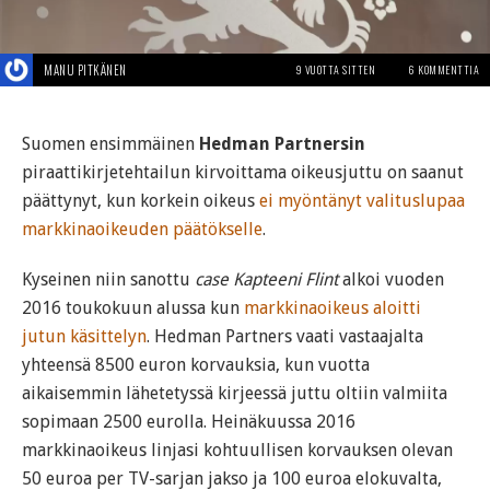
MANU PITKÄNEN
9 VUOTTA SITTEN
6 KOMMENTTIA
Suomen ensimmäinen
Hedman Partnersin
piraattikirjetehtailun kirvoittama oikeusjuttu on saanut
päättynyt, kun korkein oikeus
ei myöntänyt valituslupaa
markkinaoikeuden päätökselle
.
Kyseinen niin sanottu
case Kapteeni Flint
alkoi vuoden
2016 toukokuun alussa kun
markkinaoikeus aloitti
jutun käsittelyn
. Hedman Partners vaati vastaajalta
yhteensä 8500 euron korvauksia, kun vuotta
aikaisemmin lähetetyssä kirjeessä juttu oltiin valmiita
sopimaan 2500 eurolla. Heinäkuussa 2016
markkinaoikeus linjasi kohtuullisen korvauksen olevan
50 euroa per TV-sarjan jakso ja 100 euroa elokuvalta,