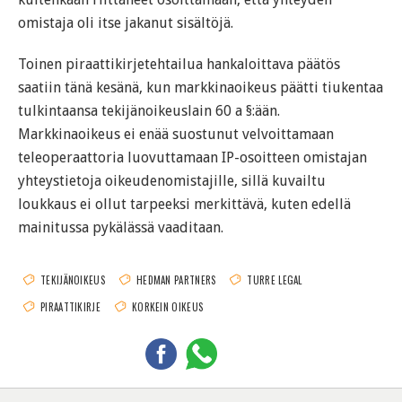
omistaja oli itse jakanut sisältöjä.
Toinen piraattikirjetehtailua hankaloittava päätös
saatiin tänä kesänä, kun markkinaoikeus päätti tiukentaa
tulkintaansa tekijänoikeuslain 60 a §:ään.
Markkinaoikeus ei enää suostunut velvoittamaan
teleoperaattoria luovuttamaan IP-osoitteen omistajan
yhteystietoja oikeudenomistajille, sillä kuvailtu
loukkaus ei ollut tarpeeksi merkittävä, kuten edellä
mainitussa pykälässä vaaditaan.
TEKIJÄNOIKEUS
HEDMAN PARTNERS
TURRE LEGAL
PIRAATTIKIRJE
KORKEIN OIKEUS