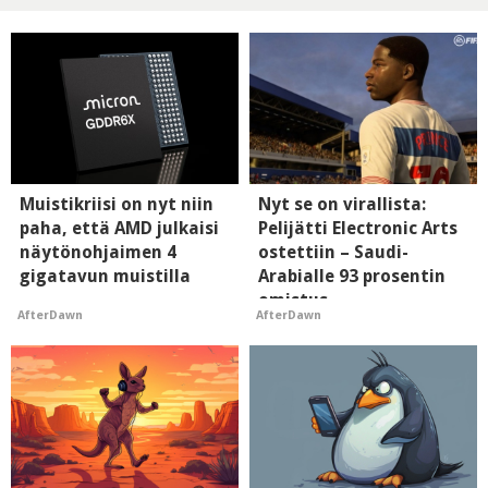
Muistikriisi on nyt niin
Nyt se on virallista:
paha, että AMD julkaisi
Pelijätti Electronic Arts
näytönohjaimen 4
ostettiin – Saudi-
gigatavun muistilla
Arabialle 93 prosentin
omistus
AfterDawn
AfterDawn