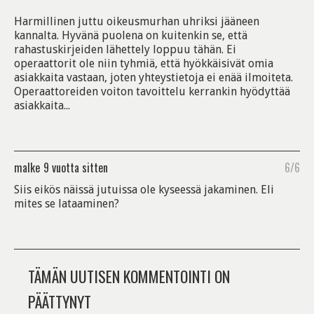
Harmillinen juttu oikeusmurhan uhriksi jääneen
kannalta. Hyvänä puolena on kuitenkin se, että
rahastuskirjeiden lähettely loppuu tähän. Ei
operaattorit ole niin tyhmiä, että hyökkäisivät omia
asiakkaita vastaan, joten yhteystietoja ei enää ilmoiteta.
Operaattoreiden voiton tavoittelu kerrankin hyödyttää
asiakkaita...
malke
9 vuotta sitten
6/6
Siis eikös näissä jutuissa ole kyseessä jakaminen. Eli
mites se lataaminen?
TÄMÄN UUTISEN KOMMENTOINTI ON
PÄÄTTYNYT