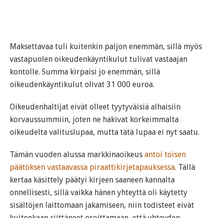
Maksettavaa tuli kuitenkin paljon enemmän, sillä myös
vastapuolen oikeudenkäyntikulut tulivat vastaajan
kontolle. Summa kirpaisi jo enemmän, sillä
oikeudenkäyntikulut olivat 31 000 euroa.
Oikeudenhaltijat eivät olleet tyytyväisiä alhaisiin
korvaussummiin, joten ne hakivat korkeimmalta
oikeudelta valituslupaa, mutta tätä lupaa ei nyt saatu.
Tämän vuoden alussa markkinaoikeus
antoi toisen
päätöksen vastaavassa piraattikirjetapauksessa
. Tällä
kertaa käsittely päätyi kirjeen saaneen kannalta
onnellisesti, sillä vaikka hänen yhteyttä oli käytetty
sisältöjen laittomaan jakamiseen, niin todisteet eivät
kuitenkaan riittäneet osoittamaan, että yhteyden