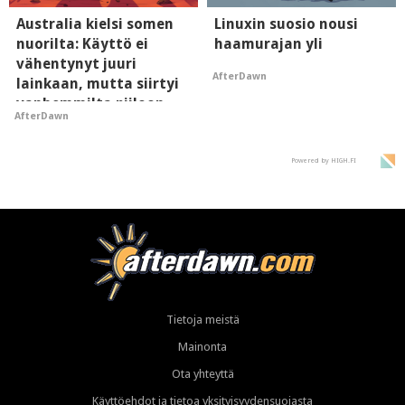
Australia kielsi somen
Linuxin suosio nousi
nuorilta: Käyttö ei
haamurajan yli
vähentynyt juuri
AfterDawn
lainkaan, mutta siirtyi
vanhemmilta piiloon
AfterDawn
Powered by HIGH.FI
Tietoja meistä
Mainonta
Ota yhteyttä
Käyttöehdot ja tietoa yksityisyydensuojasta