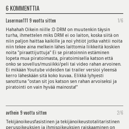
6 KOMMENTTIA
Laserman111
9 vuotta sitten
1/6
Hahahah Oikein niille :D DRM on muutenkin täysin
turha, ihmettelen miks DRM ei oo laiton, koska siitä on
niin paljon haittaa kaikille ja noi yhtiöt jotka vahtii noita
niin tekee aina melkein lähes laittomia liikkeitä koskien
noita "piraattijuttuja" Ei se piratoinnin estäminen
lopeta mua piratoimasta, piratoimisella katson että
onko se sovellus/musiikki/peli tai video rahan arvoinen.
Ei mikään Youtube videiden tai trailer versioi yleensä
kerro läheskään sitä koko kuvaa.. Elikkä lyhyesti
sanottuna "ostan sit jos katson sen rahan arvoiseksi ja
piratointi on vain hyvää mainosta!"
avthein
9 vuotta sitten
2/6
Tekijänoikeusfasistinen ja tekijänoikeustotalitaristinen
perusoikeuksien ja ihmisoikeuksien raiskaaminen on