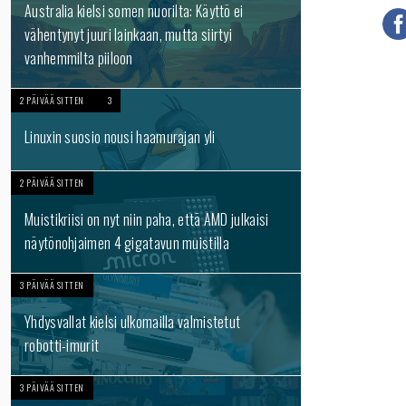
Australia kielsi somen nuorilta: Käyttö ei
vähentynyt juuri lainkaan, mutta siirtyi
vanhemmilta piiloon
2 PÄIVÄÄ SITTEN
3
Linuxin suosio nousi haamurajan yli
2 PÄIVÄÄ SITTEN
Muistikriisi on nyt niin paha, että AMD julkaisi
näytönohjaimen 4 gigatavun muistilla
3 PÄIVÄÄ SITTEN
Yhdysvallat kielsi ulkomailla valmistetut
robotti-imurit
3 PÄIVÄÄ SITTEN