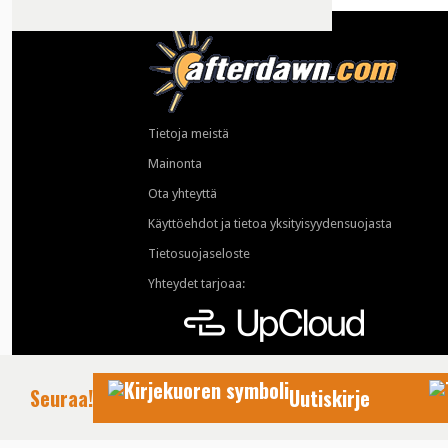
Tietoja meistä
Mainonta
Ota yhteyttä
Käyttöehdot ja tietoa yksityisyydensuojasta
Tietosuojaseloste
Yhteydet tarjoaa:
Seuraa!
Uutiskirje