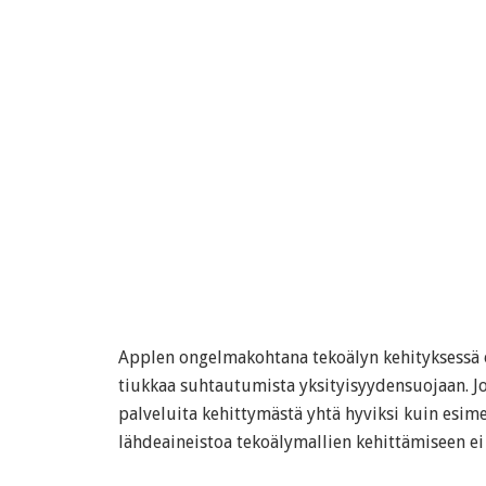
Applen ongelmakohtana tekoälyn kehityksessä 
tiukkaa suhtautumista yksityisyydensuojaan. J
palveluita kehittymästä yhtä hyviksi kuin esime
lähdeaineistoa tekoälymallien kehittämiseen ei 