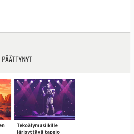
T
 PÄÄTTYNYT
men
Tekoälymusiikille
järisyttävä tappio