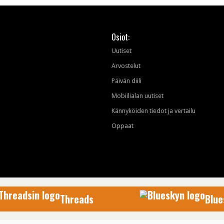
Osiot:
Uutiset
Arvostelut
Päivän diili
Mobiilialan uutiset
Kännyköiden tiedot ja vertailu
Oppaat
Threads
Blue
AfterDawn Oy
© 1999-2026