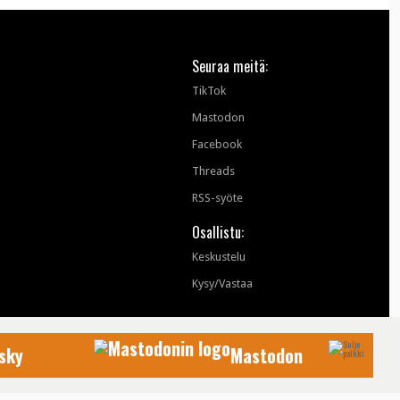
Seuraa meitä:
TikTok
Mastodon
Facebook
Threads
RSS-syöte
Osallistu:
Keskustelu
Kysy/Vastaa
sky
Mastodon