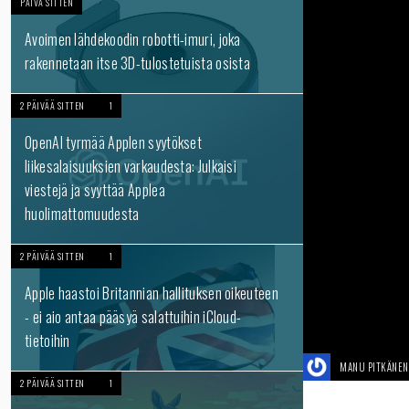
PÄIVÄ SITTEN
Avoimen lähdekoodin robotti-imuri, joka
rakennetaan itse 3D-tulostetuista osista
2 PÄIVÄÄ SITTEN
1
OpenAI tyrmää Applen syytökset
liikesalaisuuksien varkaudesta: Julkaisi
viestejä ja syyttää Applea
huolimattomuudesta
2 PÄIVÄÄ SITTEN
1
Apple haastoi Britannian hallituksen oikeuteen
- ei aio antaa pääsyä salattuihin iCloud-
tietoihin
MANU PITKÄNEN
2 PÄIVÄÄ SITTEN
1