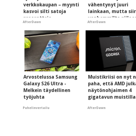
verkkokaupan – myynti
vähentynyt juuri
kasvoi silti satoja
lainkaan, mutta siir
prosentteja
vanhemmilta piiloo
AfterDawn
AfterDawn
Arvostelussa Samsung
Muistikriisi on nyt n
Galaxy S26 Ultra -
paha, että AMD julk
Melkein täydellinen
näytönohjaimen 4
työjuhta
gigatavun muistilla
Puhelinvertailu
AfterDawn