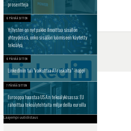
prosentteja
6 PÄIVÄÄ SITTEN
Yritysten on nyt pakko ilmoittaa sisällön
yhteydessä, onko sisällön luomiseen käytetty
tekoälyä
6 PÄIVÄÄ SITTEN
LinkedIniin tuli "vaikuttaa AI-roskalta" -nappi
7 PÄIVÄÄ SITTEN
Eurooppa haastaa USA:n tekoälykisassa: EU
rahoittaa tekoälytehtaita miljardeilla euroilla
Laajempi uutislistaus