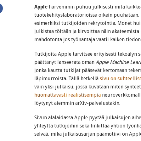
Apple
harvemmin puhuu julkisesti mitä kaikke
tuotekehityslaboratorioissa oikein puuhataan,
esimerkiksi tutkijoiden rekrytointia. Monet hu
julkistaa töitään ja kirvoittaa näin akateemista
mahdotonta jos työnantaja vaatii kaiken tiedon
Tutkijoita Apple tarvitsee erityisesti tekoälyn s
päättänyt lanseerata oman
Apple Machine Learn
jonka kautta tutkijat pääsevät kertomaan tekem
läpimurroista. Tällä hetkellä
sivu on suhteellis
vain yksi julkaisu, jossa kuvataan miten synteet
huomattavasti realistisempia
neuroverkkomalli
löytynyt aiemmin arXiv-palvelustakin.
Sivun alalaidassa Apple pyytää julkaisujen aih
yhteyttä tutkijoihin sekä linkittää yhtiön työnh
selvää, mikä julkaisusarjan päämotiivi on App