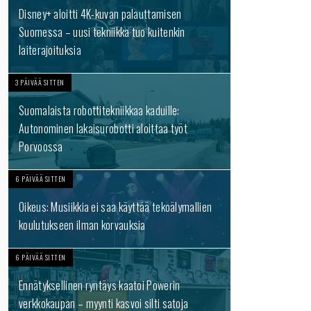
Disney+ aloitti 4K-kuvan palauttamisen
Suomessa – uusi tekniikka tuo kuitenkin
laiterajoituksia
3 PÄIVÄÄ SITTEN
Suomalaista robottitekniikkaa kaduille:
Autonominen lakaisurobotti aloittaa työt
Porvoossa
6 PÄIVÄÄ SITTEN
Oikeus: Musiikkia ei saa käyttää tekoälymallien
koulutukseen ilman korvauksia
6 PÄIVÄÄ SITTEN
Ennätyksellinen ryntäys kaatoi Powerin
verkkokaupan – myynti kasvoi silti satoja