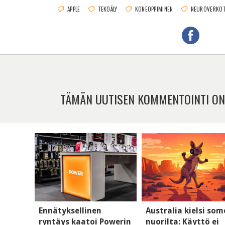
APPLE
TEKOÄLY
KONEOPPIMINEN
NEUROVERKO
TÄMÄN UUTISEN KOMMENTOINTI ON
Ennätyksellinen
Australia kielsi so
ryntäys kaatoi Powerin
nuorilta: Käyttö ei