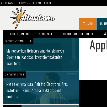
AFTERDAWN
PUHELINVERTAILU
X2.FI
HIGH.FI
ETUSIVU
UUTI
ROBOTTI-IMURIT
KUULOKKEET
ROBOTTIRUOHONLEIKKURI
SÄ
Appl
18 TUNTIA SITTEN
1
Mainosverkon tietoturvamurto iski myös
Suomeen: Kaappasi kryptolompakoiden
osoitteita
20 TUNTIA SITTEN
Nyt se on virallista: Pelijätti Electronic Arts
ostettiin – Saudi-Arabialle 93 prosentin
omistus