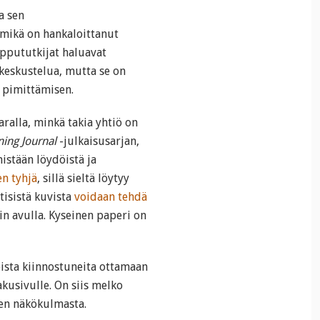
a sen
 mikä on hankaloittanut
ippututkijat haluavat
 keskustelua, mutta se on
 pimittämisen.
aralla, minkä takia yhtiö on
ing Journal
-julkaisusarjan,
istään löydöistä ja
en tyhjä
, sillä sieltä löytyy
tisistä kuvista
voidaan tehdä
n avulla. Kyseinen paperi on
eista kiinnostuneita ottamaan
akusivulle. On siis melko
len näkökulmasta.