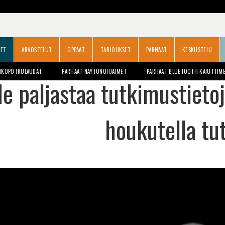
SET
ARVOSTELUT
OPPAAT
TARJOUKSET
PARHAAT
KESKUSTELU
HKÖPOTKULAUDAT
PARHAAT NÄYTÖNOHJAIMET
PARHAAT BLUETOOTH-KAIUTTIM
e paljastaa tutkimustietoj
houkutella tut