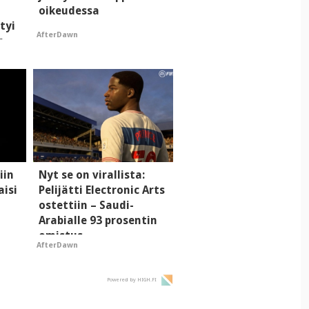
oikeudessa
tyi
AfterDawn
n
iin
Nyt se on virallista:
aisi
Pelijätti Electronic Arts
ostettiin – Saudi-
Arabialle 93 prosentin
omistus
AfterDawn
Powered by HIGH.FI