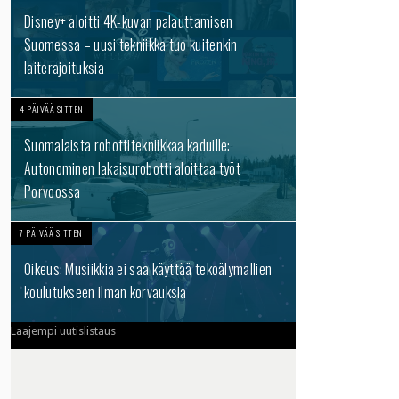
Disney+ aloitti 4K-kuvan palauttamisen
Suomessa – uusi tekniikka tuo kuitenkin
laiterajoituksia
4 PÄIVÄÄ SITTEN
Suomalaista robottitekniikkaa kaduille:
Autonominen lakaisurobotti aloittaa työt
Porvoossa
7 PÄIVÄÄ SITTEN
Oikeus: Musiikkia ei saa käyttää tekoälymallien
koulutukseen ilman korvauksia
Laajempi uutislistaus