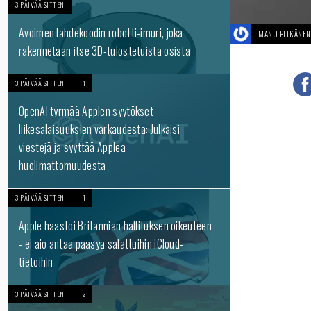
3 PÄIVÄÄ SITTEN
Avoimen lähdekoodin robotti-imuri, joka
MANU PITKÄNEN
rakennetaan itse 3D-tulostetuista osista
3 PÄIVÄÄ SITTEN
1
OpenAI tyrmää Applen syytökset
liikesalaisuuksien varkaudesta: Julkaisi
viestejä ja syyttää Applea
huolimattomuudesta
3 PÄIVÄÄ SITTEN
1
Apple haastoi Britannian hallituksen oikeuteen
- ei aio antaa pääsyä salattuihin iCloud-
tietoihin
3 PÄIVÄÄ SITTEN
2