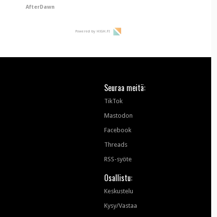
salakuvaaville
AfterDawn
hyypiöille
Powered by HIGH.FI
Seuraa meitä:
TikTok
Mastodon
Facebook
Threads
RSS-syöte
Osallistu:
Keskustelu
Kysy/Vastaa