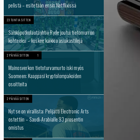
pelistä – esitetään ensin Netflixissä
23 TUNTIA SITTEN
Sähköpotkulautayhtiö Ryde joutui tietomurron
kohteeksi – koskee kaikkia asiakastilejä
2 PÄIVÄÄ SITTEN
1
Mainosverkon tietoturvamurto iski myös
Suomeen: Kaappasi kryptolompakoiden
osoitteita
2 PÄIVÄÄ SITTEN
Nyt se on virallista: Pelijätti Electronic Arts
ostettiin – Saudi-Arabialle 93 prosentin
omistus