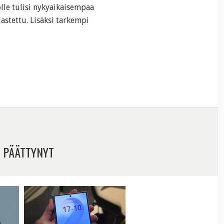
olle tulisi nykyaikaisempaa
ljastettu. Lisäksi tarkempi
 PÄÄTTYNYT