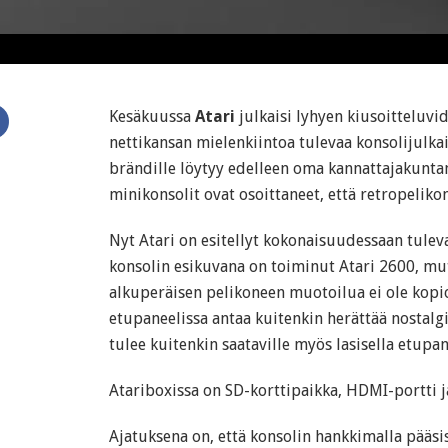
Kesäkuussa
Atari
julkaisi lyhyen kiusoitteluvide
nettikansan mielenkiintoa tulevaa konsolijulka
brändille löytyy edelleen oma kannattajakunta
minikonsolit ovat osoittaneet, että retropelikon
Nyt Atari on esitellyt kokonaisuudessaan tule
konsolin esikuvana on toiminut Atari 2600, mut
alkuperäisen pelikoneen muotoilua ei ole kopio
etupaneelissa antaa kuitenkin herättää nostalgi
tulee kuitenkin saataville myös lasisella etupan
Atariboxissa on SD-korttipaikka, HDMI-portti j
Ajatuksena on, että konsolin hankkimalla pääs