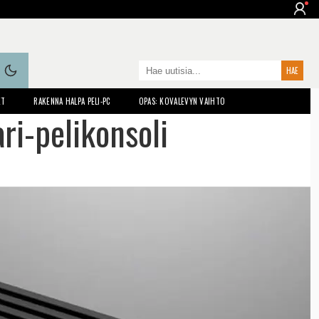
ET
RAKENNA HALPA PELI-PC
OPAS: KOVALEVYN VAIHTO
ari-pelikonsoli