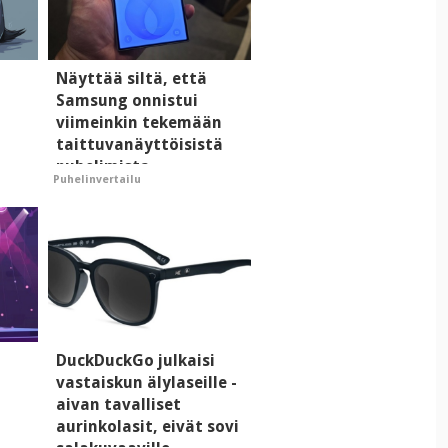
i
Näyttää siltä, että
Samsung onnistui
viimeinkin tekemään
taittuvanäyttöisistä
puhelimista
Puhelinvertailu
supersuosittuja
DuckDuckGo julkaisi
vastaiskun älylaseille -
aivan tavalliset
aurinkolasit, eivät sovi