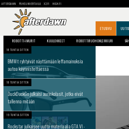
AFTERDAWN
PUHELINVERTAILU
X2.FI
HIGH.FI
ETUSIVU
UUTI
ROBOTTI-IMURIT
KUULOKKEET
ROBOTTIRUOHONLEIKKURI
SÄ
18 TUNTIA SITTEN
BMW:t ryhtyivät näyttämään leffamainoksia
autoa käynnistettäessä
18 TUNTIA SITTEN
DuckDuckGo julkaisi aurinkolasit, jotka eivät
tallenna mitään
19 TUNTIA SITTEN
Rockstar julkaisee uutta materiaalia GTA VI -