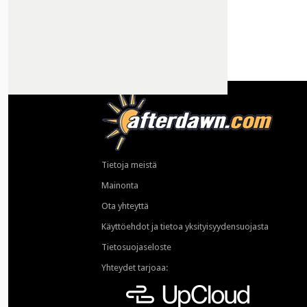
Tietoja meistä
Mainonta
Ota yhteyttä
Käyttöehdot ja tietoa yksityisyydensuojasta
Tietosuojaseloste
Yhteydet tarjoaa: