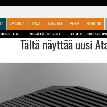
SET
ARVOSTELUT
OPPAAT
TARJOUKSET
PARHAAT
KESKUSTELU
HKÖPOTKULAUDAT
PARHAAT NÄYTÖNOHJAIMET
PARHAAT BLUETOOTH-KAIUTTIM
Tältä näyttää uusi At