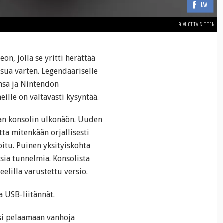
JAA
9 VUOTTA SITTEN
on, jolla se yritti herättää
isua varten. Legendaariselle
nsa ja Nintendon
eille on valtavasti kysyntää.
van konsolin ulkonäön. Uuden
ta mitenkään orjallisesti
itu. Puinen yksityiskohta
sia tunnelmia. Konsolista
eelilla varustettu versio.
a USB-liitännät.
isi pelaamaan vanhoja