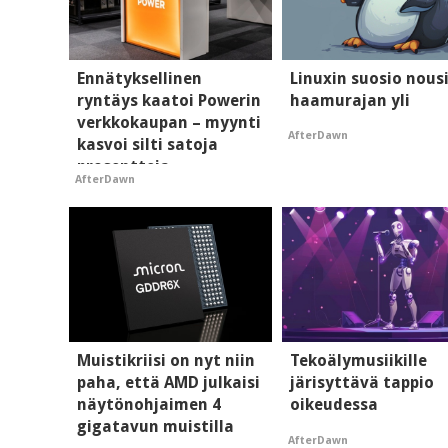
Ennätyksellinen
Linuxin suosio nous
ryntäys kaatoi Powerin
haamurajan yli
verkkokaupan – myynti
AfterDawn
kasvoi silti satoja
prosentteja
AfterDawn
Muistikriisi on nyt niin
Tekoälymusiikille
paha, että AMD julkaisi
järisyttävä tappio
näytönohjaimen 4
oikeudessa
gigatavun muistilla
AfterDawn