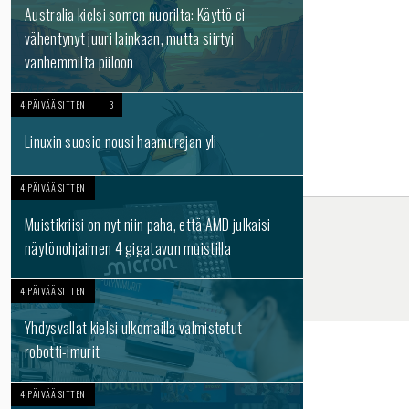
Australia kielsi somen nuorilta: Käyttö ei
vähentynyt juuri lainkaan, mutta siirtyi
vanhemmilta piiloon
4 PÄIVÄÄ SITTEN
3
Linuxin suosio nousi haamurajan yli
4 PÄIVÄÄ SITTEN
Muistikriisi on nyt niin paha, että AMD julkaisi
näytönohjaimen 4 gigatavun muistilla
4 PÄIVÄÄ SITTEN
Yhdysvallat kielsi ulkomailla valmistetut
robotti-imurit
4 PÄIVÄÄ SITTEN