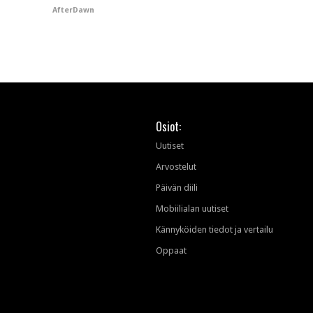
AfterDawn
Osiot:
Uutiset
Arvostelut
Päivän diili
Mobiilialan uutiset
Kännyköiden tiedot ja vertailu
Oppaat