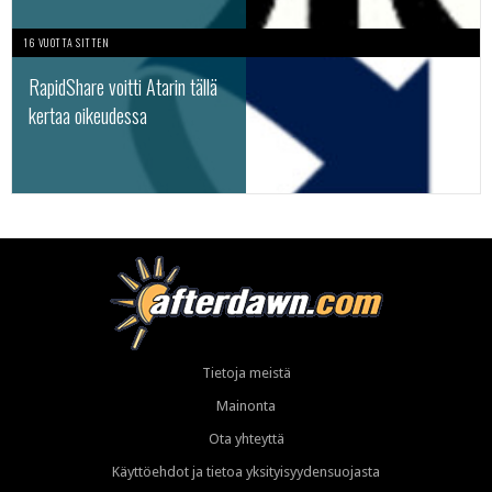
16 VUOTTA SITTEN
RapidShare voitti Atarin tällä
kertaa oikeudessa
Tietoja meistä
Mainonta
Ota yhteyttä
Käyttöehdot ja tietoa yksityisyydensuojasta