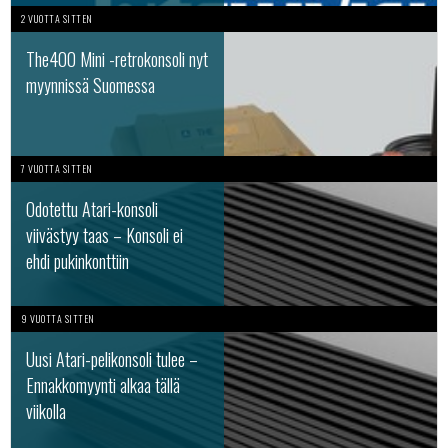
2 VUOTTA SITTEN
The400 Mini -retrokonsoli nyt
myynnissä Suomessa
7 VUOTTA SITTEN
Odotettu Atari-konsoli
viivästyy taas – Konsoli ei
ehdi pukinkonttiin
9 VUOTTA SITTEN
Uusi Atari-pelikonsoli tulee –
Ennakkomyynti alkaa tällä
viikolla