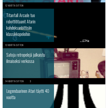
12 VUOTTA SITTEN
Titanfall Arcade tuo
robottititaanit Atarin
kahdeksanbittisiin
klassikkopeleihin
13 VUOTTA SITTEN
Satoja retropelejä julkaistu
ilmaiseksi verkossa
14 VUOTTA SITTEN
3
Legendaarinen Atari täytti 40
vuotta