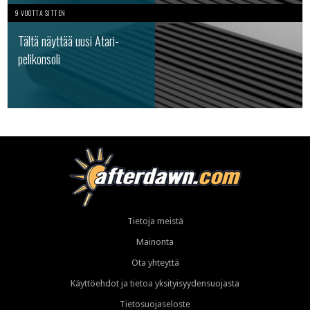
9 VUOTTA SITTEN
Tältä näyttää uusi Atari-
pelikonsoli
Tietoja meistä
Mainonta
Ota yhteyttä
Käyttöehdot ja tietoa yksityisyydensuojasta
Tietosuojaseloste