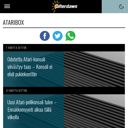
ATARIBOX
7 VUOTTA SITTEN
Odotettu Atari-konsoli
viivästyy taas – Konsoli ei
ehdi pukinkonttiin
9 VUOTTA SITTEN
Uusi Atari-pelikonsoli tulee –
Ennakkomyynti alkaa tällä
viikolla