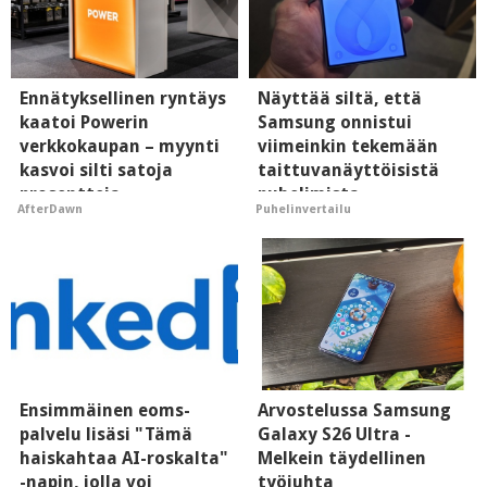
Ennätyksellinen ryntäys
Näyttää siltä, että
kaatoi Powerin
Samsung onnistui
verkkokaupan – myynti
viimeinkin tekemään
kasvoi silti satoja
taittuvanäyttöisistä
prosentteja
puhelimista
AfterDawn
Puhelinvertailu
supersuosittuja
Ensimmäinen eoms-
Arvostelussa Samsung
palvelu lisäsi "Tämä
Galaxy S26 Ultra -
haiskahtaa AI-roskalta"
Melkein täydellinen
-napin, jolla voi
työjuhta