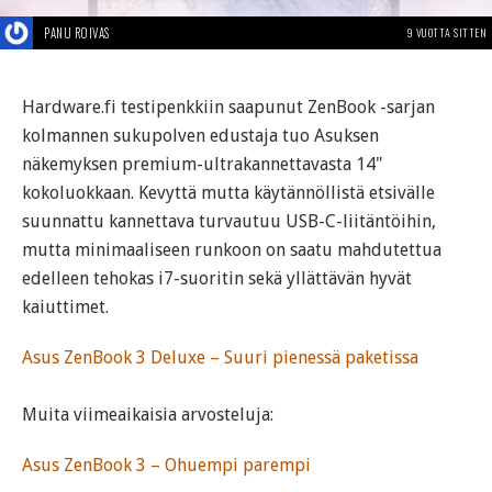
PANU ROIVAS
9 VUOTTA SITTEN
Hardware.fi testipenkkiin saapunut ZenBook -sarjan
kolmannen sukupolven edustaja tuo Asuksen
näkemyksen premium-ultrakannettavasta 14"
kokoluokkaan. Kevyttä mutta käytännöllistä etsivälle
suunnattu kannettava turvautuu USB-C-liitäntöihin,
mutta minimaaliseen runkoon on saatu mahdutettua
edelleen tehokas i7-suoritin sekä yllättävän hyvät
kaiuttimet.
Asus ZenBook 3 Deluxe – Suuri pienessä paketissa
Muita viimeaikaisia arvosteluja:
Asus ZenBook 3 – Ohuempi parempi