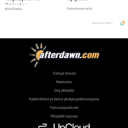
ilmiantaa
Puhelinvertailu
AfterDawn
tekoälytauhkan
Powered by HIGH.FI
Tietoja meistä
Mainonta
Ota yhteyttä
Käyttöehdot ja tietoa yksityisyydensuojasta
Tietosuojaseloste
Yhteydet tarjoaa: