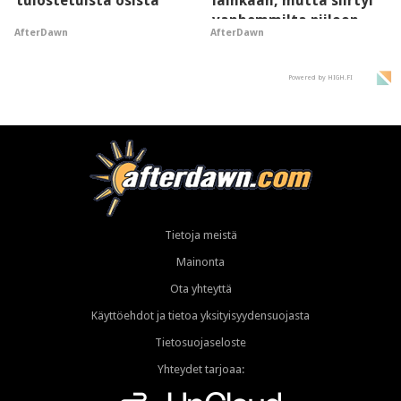
tulostetuista osista
lainkaan, mutta siirtyi
vanhemmilta piiloon
AfterDawn
AfterDawn
Powered by HIGH.FI
Tietoja meistä
Mainonta
Ota yhteyttä
Käyttöehdot ja tietoa yksityisyydensuojasta
Tietosuojaseloste
Yhteydet tarjoaa: