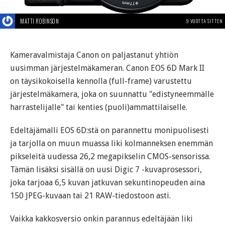
MATTI ROBINSON
9 VUOTTA SITTEN
Kameravalmistaja Canon on paljastanut yhtiön
uusimman järjestelmäkameran. Canon EOS 6D Mark II
on täysikokoisella kennolla (full-frame) varustettu
järjestelmäkamera, joka on suunnattu "edistyneemmälle
harrastelijalle" tai kenties (puoli)ammattilaiselle.
Edeltäjämalli EOS 6D:stä on parannettu monipuolisesti
ja tarjolla on muun muassa liki kolmanneksen enemmän
pikseleitä uudessa 26,2 megapikselin CMOS-sensorissa.
Tämän lisäksi sisällä on uusi Digic 7 -kuvaprosessori,
joka tarjoaa 6,5 kuvan jatkuvan sekuntinopeuden aina
150 JPEG-kuvaan tai 21 RAW-tiedostoon asti.
Vaikka kakkosversio onkin parannus edeltäjään liki