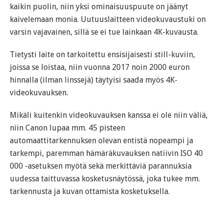
kaikin puolin, niin yksi ominaisuuspuute on jäänyt
kaivelemaan monia. Uutuuslaitteen videokuvaustuki on
varsin vajavainen, sillä se ei tue lainkaan 4K-kuvausta.
Tietysti laite on tarkoitettu ensisijaisesti still-kuviin,
joissa se loistaa, niin vuonna 2017 noin 2000 euron
hinnalla (ilman linssejä) täytyisi saada myös 4K-
videokuvauksen.
Mikäli kuitenkin videokuvauksen kanssa ei ole niin väliä,
niin Canon lupaa mm. 45 pisteen
automaattitarkennuksen olevan entistä nopeampi ja
tarkempi, paremman hämäräkuvauksen natiivin ISO 40
000 -asetuksen myötä sekä merkittäviä parannuksia
uudessa taittuvassa kosketusnäytössä, joka tukee mm.
tarkennusta ja kuvan ottamista kosketuksella.