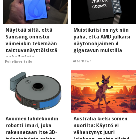
Näyttää siltä, että
Muistikriisi on nyt niin
Samsung onnistui
paha, että AMD julkaisi
viimeinkin tekemään
näytönohjaimen 4
taittuvanäyttöisistä
gigatavun muistilla
puhelimista
AfterDawn
Puhelinvertailu
supersuosittuja
Avoimen lähdekoodin
Australia kielsi somen
robotti-imuri, joka
nuorilta: Käyttö ei
rakennetaan itse 3D-
vähentynyt juuri