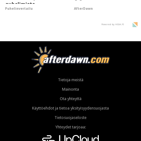
puhelimista
AfterDawn
Puhelinvertailu
supersuosittuja
Powered by HIGH.FI
Tietoja meistä
Mainonta
Ota yhteyttä
Käyttöehdot ja tietoa yksityisyydensuojasta
Tietosuojaseloste
Yhteydet tarjoaa: