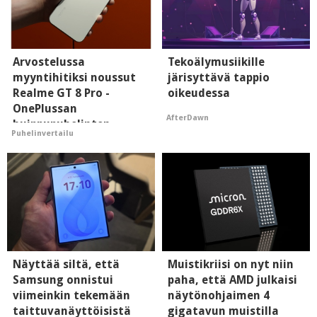
Arvostelussa
Tekoälymusiikille
myyntihitiksi noussut
järisyttävä tappio
Realme GT 8 Pro -
oikeudessa
OnePlussan
AfterDawn
huippupuhelinten
Puhelinvertailu
"perillinen"
Näyttää siltä, että
Muistikriisi on nyt niin
Samsung onnistui
paha, että AMD julkaisi
viimeinkin tekemään
näytönohjaimen 4
taittuvanäyttöisistä
gigatavun muistilla