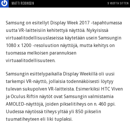
MATTI ROBINSON
9 VUOTTA SITTEN
Samsung on esitellyt Display Week 2017 -tapahtumassa
uutta VR-laitteisiin kehitettyä näyttöä. Nykyisissä
virtuaalitodellisuuslaseissa käytetään usein Samsungin
1080 x 1200 -resoluution näyttöjä, mutta kehitys on
tuomassa melkoisen parannuksen
virtuaalitodellisuuteen.
Samsungin esittelypaikalla Display Weekillä oli uusi
tarkempi VR-näyttö, jollaisia todennäköisesti löytyy
tulevan sukupolven VR-laitteista. Esimerkiksi HTC Viven
ja Oculus Riftin näytöt ovat Samsungin valmistamia
AMOLED-näyttöjä, joiden pikselitiheys on n. 460 ppi.
Uudessa näytössä tiheys yltää yli 850 pikselin
tuumatiheyteen eli liki tuplaksi.