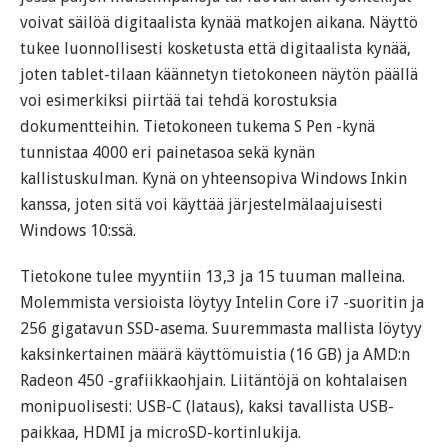
voivat säilöä digitaalista kynää matkojen aikana. Näyttö
tukee luonnollisesti kosketusta että digitaalista kynää,
joten tablet-tilaan käännetyn tietokoneen näytön päällä
voi esimerkiksi piirtää tai tehdä korostuksia
dokumentteihin. Tietokoneen tukema S Pen -kynä
tunnistaa 4000 eri painetasoa sekä kynän
kallistuskulman. Kynä on yhteensopiva Windows Inkin
kanssa, joten sitä voi käyttää järjestelmälaajuisesti
Windows 10:ssä.
Tietokone tulee myyntiin 13,3 ja 15 tuuman malleina.
Molemmista versioista löytyy Intelin Core i7 -suoritin ja
256 gigatavun SSD-asema. Suuremmasta mallista löytyy
kaksinkertainen määrä käyttömuistia (16 GB) ja AMD:n
Radeon 450 -grafiikkaohjain. Liitäntöjä on kohtalaisen
monipuolisesti: USB-C (lataus), kaksi tavallista USB-
paikkaa, HDMI ja microSD-kortinlukija.