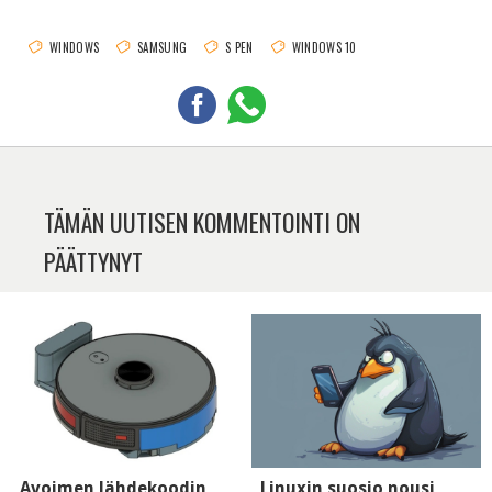
WINDOWS
SAMSUNG
S PEN
WINDOWS 10
TÄMÄN UUTISEN KOMMENTOINTI ON
PÄÄTTYNYT
Avoimen lähdekoodin
Linuxin suosio nousi