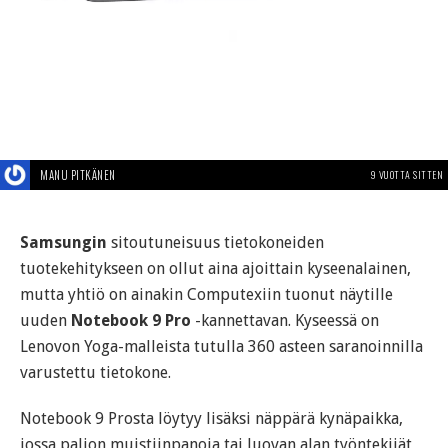
MANU PITKÄNEN
9 VUOTTA SITTEN
Samsungin
sitoutuneisuus tietokoneiden
tuotekehitykseen on ollut aina ajoittain kyseenalainen,
mutta yhtiö on ainakin Computexiin tuonut näytille
uuden
Notebook 9 Pro
-kannettavan. Kyseessä on
Lenovon Yoga-malleista tutulla 360 asteen saranoinnilla
varustettu tietokone.
Notebook 9 Prosta löytyy lisäksi näppärä kynäpaikka,
jossa paljon muistiinpanoja tai luovan alan työntekijät