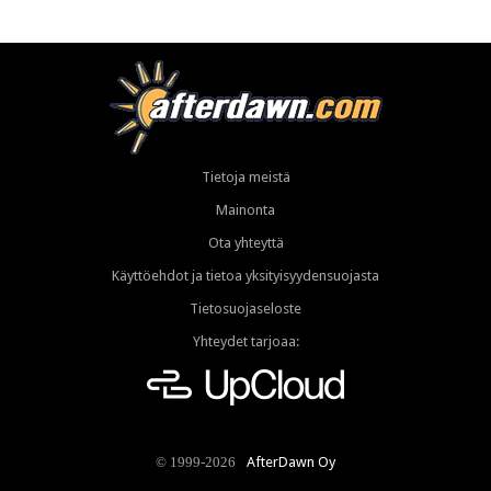
Tietoja meistä
Mainonta
Ota yhteyttä
Käyttöehdot ja tietoa yksityisyydensuojasta
Tietosuojaseloste
Yhteydet tarjoaa:
AfterDawn Oy
© 1999-2026