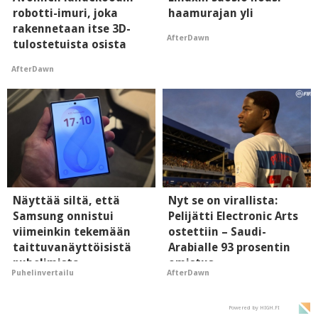
robotti-imuri, joka
haamurajan yli
rakennetaan itse 3D-
AfterDawn
tulostetuista osista
AfterDawn
Näyttää siltä, että
Nyt se on virallista:
Samsung onnistui
Pelijätti Electronic Arts
viimeinkin tekemään
ostettiin – Saudi-
taittuvanäyttöisistä
Arabialle 93 prosentin
puhelimista
omistus
Puhelinvertailu
AfterDawn
supersuosittuja
Powered by HIGH.FI