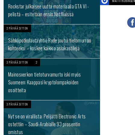
MATTI ROBINSO
Rockstar julkaisee uutta materiaalia GTA VI -
pelistä – esitetään ensin Netflixissä
2 PÄIVÄÄ SITTEN
Sähköpotkulautayhtiö Ryde joutui tietomurron
kohteeksi – koskee kaikkia asiakastilejä
3 PÄIVÄÄ SITTEN
2
Mainosverkon tietoturvamurto iski myös
Suomeen: Kaappasi kryptolompakoiden
osoitteita
3 PÄIVÄÄ SITTEN
Nyt se on virallista: Pelijätti Electronic Arts
ostettiin – Saudi-Arabialle 93 prosentin
omistus