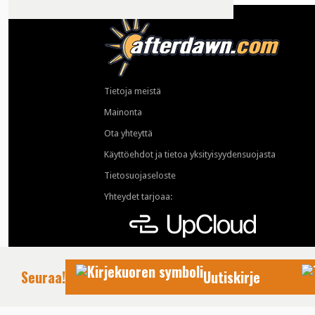
Tietoja meistä
Mainonta
Ota yhteyttä
Käyttöehdot ja tietoa yksityisyydensuojasta
Tietosuojaseloste
Yhteydet tarjoaa:
Seuraa!
Uutiskirje