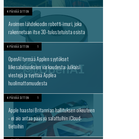
4 PÄIVÄÄ SITTEN
Avoimen lähdekoodin robotti-imuri, joka
rakennetaan itse 3D-tulostetuista osista
4 PÄIVÄÄ SITTEN
1
OpenAI tyrmää Applen syytökset
liikesalaisuuksien varkaudesta: Julkaisi
viestejä ja syyttää Applea
huolimattomuudesta
4 PÄIVÄÄ SITTEN
1
Apple haastoi Britannian hallituksen oikeuteen
- ei aio antaa pääsyä salattuihin iCloud-
tietoihin