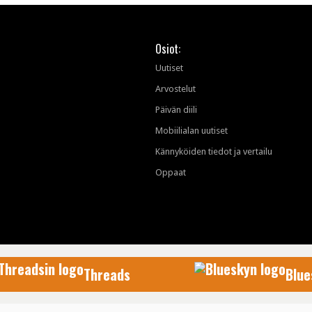
Osiot:
Uutiset
Arvostelut
Päivän diili
Mobiilialan uutiset
Kännyköiden tiedot ja vertailu
Oppaat
Threads
Blue
AfterDawn Oy
© 1999-2026