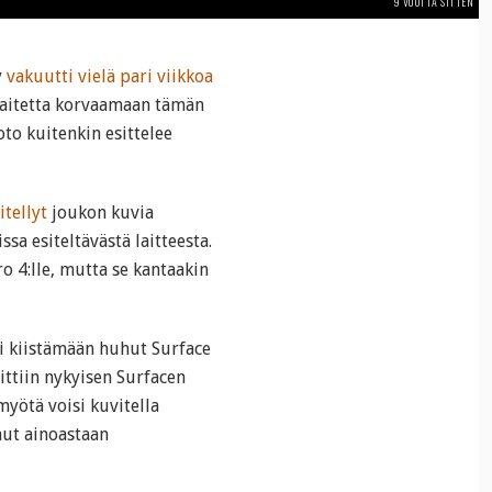
9 VUOTTA SITTEN
y
vakuutti vielä pari viikkoa
 -laitetta korvaamaan tämän
to kuitenkin esittelee
itellyt
joukon kuvia
sa esiteltävästä laitteesta.
o 4:lle, mutta se kantaakin
tyi kiistämään huhut Surface
ittiin nykyisen Surfacen
myötä voisi kuvitella
nut ainoastaan