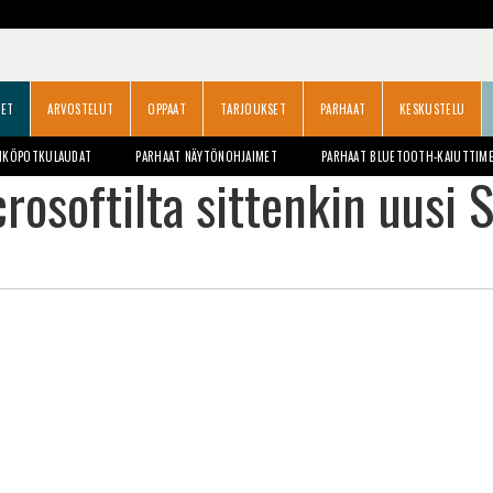
SET
ARVOSTELUT
OPPAAT
TARJOUKSET
PARHAAT
KESKUSTELU
HKÖPOTKULAUDAT
PARHAAT NÄYTÖNOHJAIMET
PARHAAT BLUETOOTH-KAIUTTIM
rosoftilta sittenkin uusi 