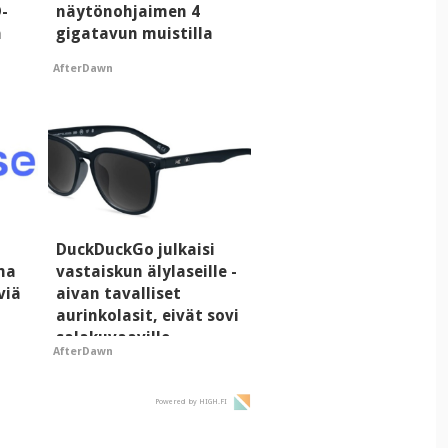
D-
näytönohjaimen 4
a
gigatavun muistilla
AfterDawn
DuckDuckGo julkaisi
ma
vastaiskun älylaseille -
viä
aivan tavalliset
aurinkolasit, eivät sovi
salakuvaaville
AfterDawn
hyypiöille
Powered by HIGH.FI