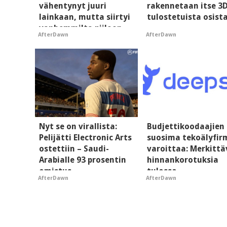
vähentynyt juuri
rakennetaan itse 3
lainkaan, mutta siirtyi
tulostetuista osist
vanhemmilta piiloon
AfterDawn
AfterDawn
Nyt se on virallista:
Budjettikoodaajien
Pelijätti Electronic Arts
suosima tekoälyfir
ostettiin – Saudi-
varoittaa: Merkittä
Arabialle 93 prosentin
hinnankorotuksia
omistus
tulossa
AfterDawn
AfterDawn