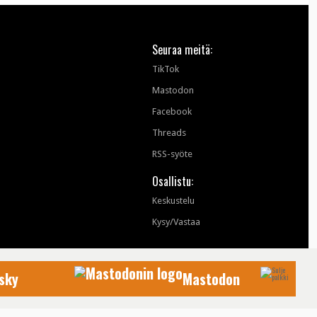
Seuraa meitä:
TikTok
Mastodon
Facebook
Threads
RSS-syöte
Osallistu:
Keskustelu
Kysy/Vastaa
sky
Mastodon