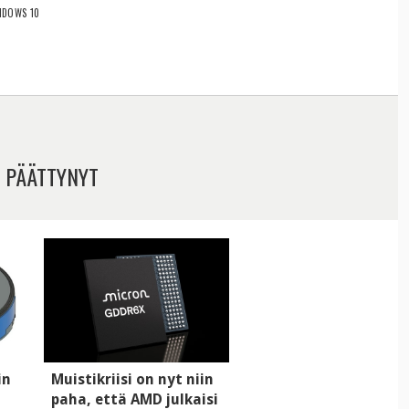
NDOWS 10
 PÄÄTTYNYT
in
Muistikriisi on nyt niin
paha, että AMD julkaisi