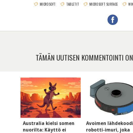
MICROSOFT
TABLETIT
MICROSOFT SURFACE
WI
TÄMÄN UUTISEN KOMMENTOINTI ON
Australia kielsi somen
Avoimen lähdekood
nuorilta: Käyttö ei
robotti-imuri, joka