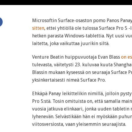
N
Microsoftin Surface-osaston pomo Panos Pana
sitten
, ettei yhtiöllä ole tulossa Surface Pro 5
hetken parasta Windows-tablettia. Nyt uusi vuo
laitetta, joka vaikuttaa juurikin siltä.
Venture Beatin huippuvuotaja Evan Blass
on es
tulevasta, väitetysti 23. kuluvaa kuuta Shanghais
Blassin mukaan kyseessä on seuraaja Surface Pr
yksinkertaisesti nimeä Surface Pro.
Ehkäpä Panay leikittelikin nimillä, jolloin pys
Pro 5:stä. Tosin omituista on, että samalla main
vuosia jatkuva elinkaari, jonka uuden tabletin 
lyhenevän. Selvästikään hän ei myöskään puhu
viitosversiosta, vaan yleisemmin seuraajista.