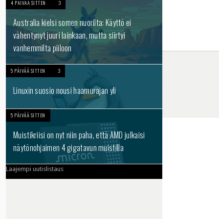
4 PÄIVÄÄ SITTEN
3
Australia kielsi somen nuorilta: Käyttö ei
vähentynyt juuri lainkaan, mutta siirtyi
vanhemmilta piiloon
5 PÄIVÄÄ SITTEN
3
Linuxin suosio nousi haamurajan yli
5 PÄIVÄÄ SITTEN
Muistikriisi on nyt niin paha, että AMD julkaisi
näytönohjaimen 4 gigatavun muistilla
Laajempi uutislistaus