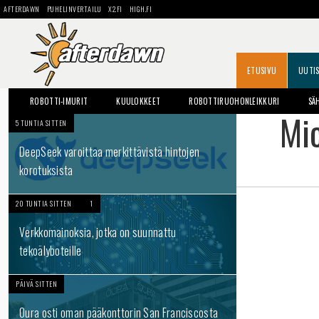
AFTERDAWN
PUHELINVERTAILU
X2.FI
HIGH.FI
ETUSIVU
UUTI
ROBOTTI-IMURIT
KUULOKKEET
ROBOTTIRUOHONLEIKKURI
SÄ
Mic
5 TUNTIA SITTEN
DeepSeek varoittaa merkittävistä hintojen
korotuksista
20 TUNTIA SITTEN
1
Verkkomainoksia, jotka on suunnattu
tekoälyboteille
PÄIVÄ SITTEN
Oura osti oman pääkonttorin San Franciscosta