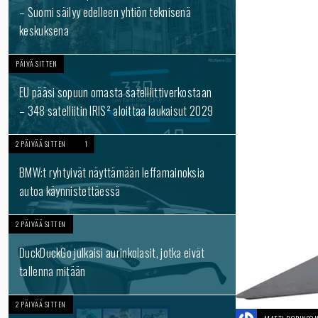
– Suomi säilyy edelleen yhtiön teknisenä
keskuksena
PÄIVÄ SITTEN
EU pääsi sopuun omasta satelliittiverkostaan
– 348 satelliitin IRIS² aloittaa laukaisut 2029
2 PÄIVÄÄ SITTEN
1
BMW:t ryhtyivät näyttämään leffamainoksia
autoa käynnistettäessä
2 PÄIVÄÄ SITTEN
DuckDuckGo julkaisi aurinkolasit, jotka eivät
tallenna mitään
2 PÄIVÄÄ SITTEN