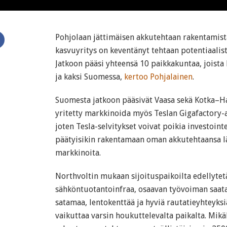
Pohjolaan jättimäisen akkutehtaan rakentamis
kasvuyritys on keventänyt tehtaan potentiaalist
Jatkoon pääsi yhteensä 10 paikkakuntaa, joista 
ja kaksi Suomessa,
kertoo Pohjalainen
.
Suomesta jatkoon pääsivät Vaasa sekä Kotka–H
yritetty markkinoida myös Teslan Gigafactory-a
joten Tesla-selvitykset voivat poikia investointe
päätyisikin rakentamaan oman akkutehtaansa
markkinoita.
Northvoltin mukaan sijoituspaikoilta edellyte
sähköntuotantoinfraa, osaavan työvoiman saat
satamaa, lentokenttää ja hyviä rautatieyhteyksi
vaikuttaa varsin houkuttelevalta paikalta. Mikä