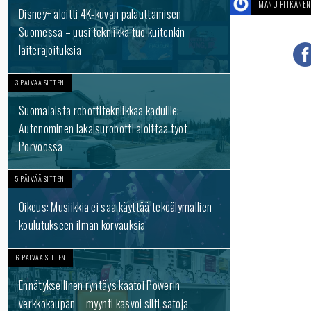
MANU PITKÄNEN
Disney+ aloitti 4K-kuvan palauttamisen
Suomessa – uusi tekniikka tuo kuitenkin
laiterajoituksia
3 PÄIVÄÄ SITTEN
Suomalaista robottitekniikkaa kaduille:
Autonominen lakaisurobotti aloittaa työt
Porvoossa
5 PÄIVÄÄ SITTEN
Oikeus: Musiikkia ei saa käyttää tekoälymallien
koulutukseen ilman korvauksia
6 PÄIVÄÄ SITTEN
Ennätyksellinen ryntäys kaatoi Powerin
verkkokaupan – myynti kasvoi silti satoja