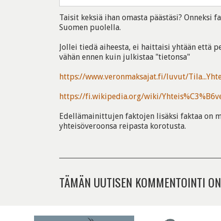
Taisit keksiä ihan omasta päästäsi? Onneksi fa
Suomen puolella.
Jollei tiedä aiheesta, ei haittaisi yhtään että
vähän ennen kuin julkistaa "tietonsa"
https://www.veronmaksajat.fi/luvut/Tila...Yht
https://fi.wikipedia.org/wiki/Yhteis%C3%B6v
Edellämainittujen faktojen lisäksi faktaa on m
yhteisöveroonsa reipasta korotusta.
TÄMÄN UUTISEN KOMMENTOINTI ON