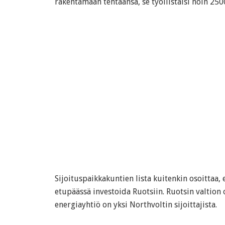
rakentamaan tehtaansa, se työllistäisi noin 250
Sijoituspaikkakuntien lista kuitenkin osoittaa, 
etupäässä investoida Ruotsiin. Ruotsin valtion
energiayhtiö on yksi Northvoltin sijoittajista.