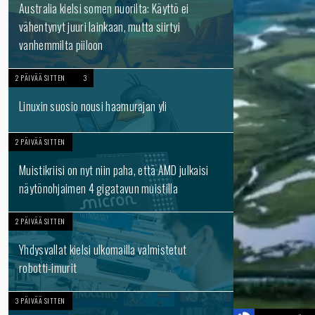
Australia kielsi somen nuorilta: Käyttö ei
vähentynyt juuri lainkaan, mutta siirtyi
vanhemmilta piiloon
2 PÄIVÄÄ SITTEN
3
Linuxin suosio nousi haamurajan yli
2 PÄIVÄÄ SITTEN
Muistikriisi on nyt niin paha, että AMD julkaisi
näytönohjaimen 4 gigatavun muistilla
2 PÄIVÄÄ SITTEN
Yhdysvallat kielsi ulkomailla valmistetut
robotti-imurit
3 PÄIVÄÄ SITTEN