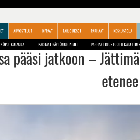
SET
ARVOSTELUT
OPPAAT
TARJOUKSET
PARHAAT
KESKUSTELU
HKÖPOTKULAUDAT
PARHAAT NÄYTÖNOHJAIMET
PARHAAT BLUETOOTH-KAIUTTIM
sa pääsi jatkoon – Jätti
etenee