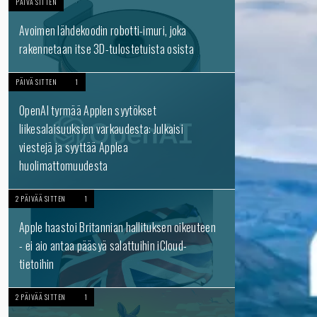
PÄIVÄ SITTEN
Avoimen lähdekoodin robotti-imuri, joka
rakennetaan itse 3D-tulostetuista osista
PÄIVÄ SITTEN
1
OpenAI tyrmää Applen syytökset
liikesalaisuuksien varkaudesta: Julkaisi
viestejä ja syyttää Applea
huolimattomuudesta
2 PÄIVÄÄ SITTEN
1
Apple haastoi Britannian hallituksen oikeuteen
- ei aio antaa pääsyä salattuihin iCloud-
tietoihin
2 PÄIVÄÄ SITTEN
1