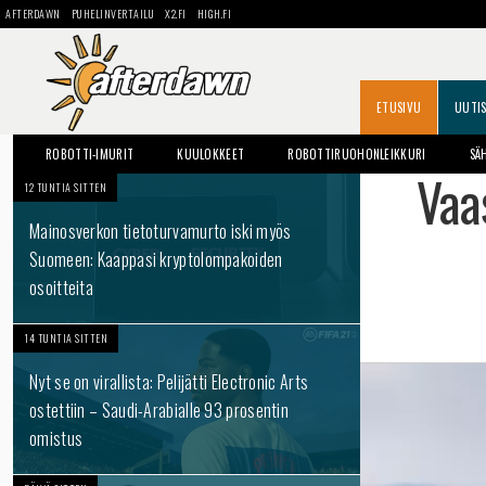
AFTERDAWN
PUHELINVERTAILU
X2.FI
HIGH.FI
ETUSIVU
UUTI
ROBOTTI-IMURIT
KUULOKKEET
ROBOTTIRUOHONLEIKKURI
SÄ
Vaa
12 TUNTIA SITTEN
Mainosverkon tietoturvamurto iski myös
Suomeen: Kaappasi kryptolompakoiden
osoitteita
14 TUNTIA SITTEN
Nyt se on virallista: Pelijätti Electronic Arts
ostettiin – Saudi-Arabialle 93 prosentin
omistus