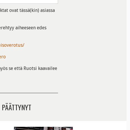
ktat ovat tässä(kin) asiassa
 perehtyy aiheeseen edes
eisoverotus/
ero
yös se että Ruotsi kaavailee
 PÄÄTTYNYT