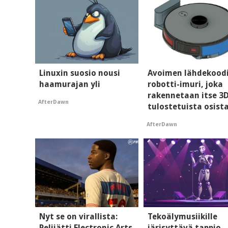
Linuxin suosio nousi
Avoimen lähdekood
haamurajan yli
robotti-imuri, joka
rakennetaan itse 3
AfterDawn
tulostetuista osist
AfterDawn
Nyt se on virallista:
Tekoälymusiikille
Pelijätti Electronic Arts
järisyttävä tappio