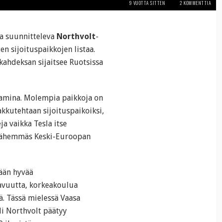
9 VUOTTA SITTEN
2 KOMMENTTIA
ta suunnitteleva
Northvolt
-
en sijoituspaikkojen listaa.
kahdeksan sijaitsee Ruotsissa
amina. Molempia paikkoja on
kkutehtaan sijoituspaikoiksi,
ja vaikka Tesla itse
 lähemmäs Keski-Euroopan
tään hyvää
avuutta, korkeakoulua
ä. Tässä mielessä Vaasa
li Northvolt päätyy