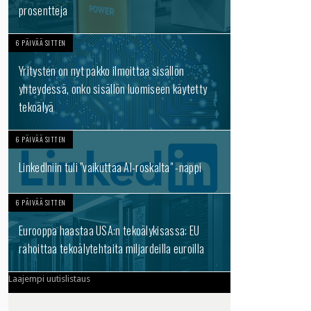
prosentteja
6 PÄIVÄÄ SITTEN
Yritysten on nyt pakko ilmoittaa sisällön
yhteydessä, onko sisällön luomiseen käytetty
tekoälyä
6 PÄIVÄÄ SITTEN
LinkedIniin tuli "vaikuttaa AI-roskalta" -nappi
6 PÄIVÄÄ SITTEN
Eurooppa haastaa USA:n tekoälykisassa: EU
rahoittaa tekoälytehtaita miljardeilla euroilla
Laajempi uutislistaus