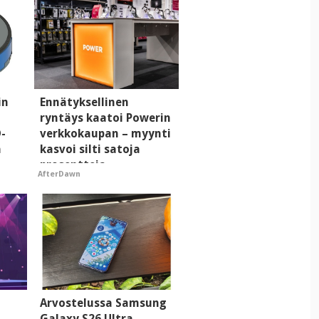
in
Ennätyksellinen
ryntäys kaatoi Powerin
D-
verkkokaupan – myynti
a
kasvoi silti satoja
prosentteja
AfterDawn
Arvostelussa Samsung
Galaxy S26 Ultra -