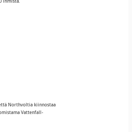
0 ihmistä.
että Northvoltia kiinnostaa
 omistama Vattenfall-