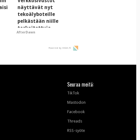
iin
Verkkosivustot
aisi
näyttävät nyt
tekoälyboteille
pelkästään niille
tarkoitettuja
AfterDawn
mainoksia - vaikuttaa
tekoälyn mielikuvaan
brändistä
Powered by HIGH.FI
Seuraa meitä:
TikTok
Mastodon
Facebook
Threads
RSS-syöte