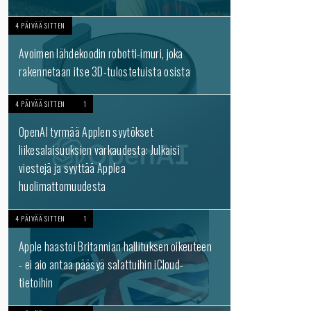
4 PÄIVÄÄ SITTEN
Avoimen lähdekoodin robotti-imuri, joka
rakennetaan itse 3D-tulostetuista osista
4 PÄIVÄÄ SITTEN
1
OpenAI tyrmää Applen syytökset
liikesalaisuuksien varkaudesta: Julkaisi
viestejä ja syyttää Applea
huolimattomuudesta
4 PÄIVÄÄ SITTEN
1
Apple haastoi Britannian hallituksen oikeuteen
- ei aio antaa pääsyä salattuihin iCloud-
tietoihin