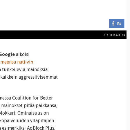
JAA
9 VUOTTA SITTEN
Google
aikoisi
imeensa natiivin
iä tunkeilevia mainoksia.
n kaikkein aggressiivisemmat
omessa Coalition for Better
 mainokset pitää paikkansa,
blokkeri. Ominaisuus on
kopalveluiden ylläpitäjien
en esimerkiksi AdBlock Plus.