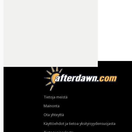
Tietoja meistä
Mainonta
Ota yhteyttä
Käyttöehdot ja tietoa yksityisyydensuojasta