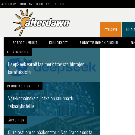
AFTERDAWN
PUHELINVERTAILU
X2.FI
HIGH.FI
ETUSIVU
UUTI
ROBOTTI-IMURIT
KUULOKKEET
ROBOTTIRUOHONLEIKKURI
SÄ
4 TUNTIA SITTEN
DeepSeek varoittaa merkittävistä hintojen
korotuksista
19 TUNTIA SITTEN
1
Verkkomainoksia, jotka on suunnattu
tekoälyboteille
PÄIVÄ SITTEN
Oura osti oman pääkonttorin San Franciscosta