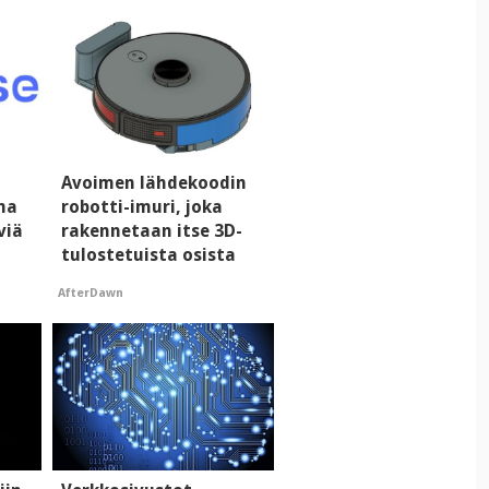
Avoimen lähdekoodin
ma
robotti-imuri, joka
viä
rakennetaan itse 3D-
tulostetuista osista
AfterDawn