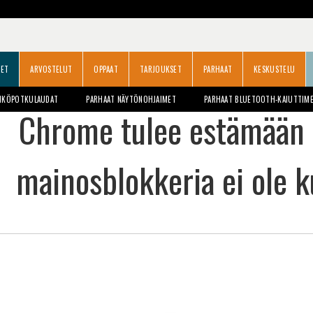
SET
ARVOSTELUT
OPPAAT
TARJOUKSET
PARHAAT
KESKUSTELU
HKÖPOTKULAUDAT
PARHAAT NÄYTÖNOHJAIMET
PARHAAT BLUETOOTH-KAIUTTIM
Chrome tulee estämään 
mainosblokkeria ei ole k