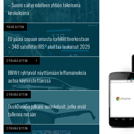
– Suomi säilyy edelleen yhtiön teknisenä
keskuksena
PÄIVÄ SITTEN
EU pääsi sopuun omasta satelliittiverkostaan
– 348 satelliitin IRIS² aloittaa laukaisut 2029
2 PÄIVÄÄ SITTEN
1
BMW:t ryhtyivät näyttämään leffamainoksia
autoa käynnistettäessä
2 PÄIVÄÄ SITTEN
DuckDuckGo julkaisi aurinkolasit, jotka eivät
tallenna mitään
2 PÄIVÄÄ SITTEN