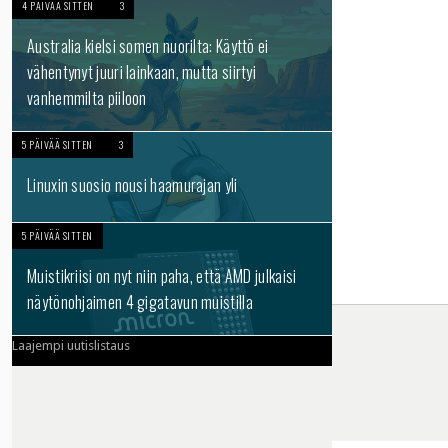
4 PÄIVÄÄ SITTEN
3
Australia kielsi somen nuorilta: Käyttö ei
vähentynyt juuri lainkaan, mutta siirtyi
vanhemmilta piiloon
5 PÄIVÄÄ SITTEN
3
Linuxin suosio nousi haamurajan yli
5 PÄIVÄÄ SITTEN
Muistikriisi on nyt niin paha, että AMD julkaisi
näytönohjaimen 4 gigatavun muistilla
Laajempi uutislistaus