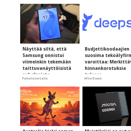
Näyttää siltä, että
Budjettikoodaajien
Samsung onnistui
suosima tekoälyfir
viimeinkin tekemään
varoittaa: Merkittä
taittuvanäyttöisistä
hinnankorotuksia
puhelimista
tulossa
Puhelinvertailu
AfterDawn
supersuosittuja