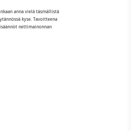
enkaan anna vielä täsmällistä
äytännössä kyse. Tavoitteena
elisäännöt nettimainonnan