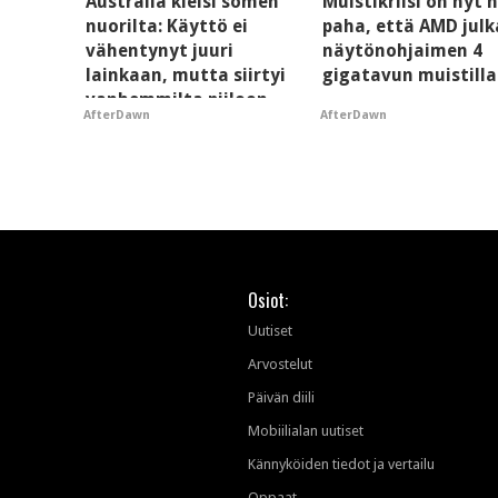
Australia kielsi somen
Muistikriisi on nyt n
nuorilta: Käyttö ei
paha, että AMD julk
vähentynyt juuri
näytönohjaimen 4
lainkaan, mutta siirtyi
gigatavun muistilla
vanhemmilta piiloon
AfterDawn
AfterDawn
Osiot:
Uutiset
Arvostelut
Päivän diili
Mobiilialan uutiset
Kännyköiden tiedot ja vertailu
Oppaat