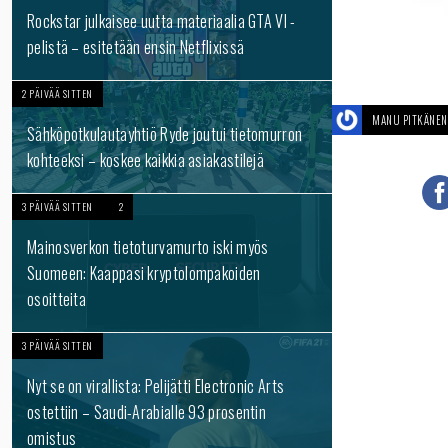
Rockstar julkaisee uutta materiaalia GTA VI -
pelistä – esitetään ensin Netflixissä
2 PÄIVÄÄ SITTEN
MANU PITKÄNEN
Sähköpotkulautayhtiö Ryde joutui tietomurron
kohteeksi – koskee kaikkia asiakastilejä
3 PÄIVÄÄ SITTEN
2
Mainosverkon tietoturvamurto iski myös
Suomeen: Kaappasi kryptolompakoiden
osoitteita
3 PÄIVÄÄ SITTEN
Nyt se on virallista: Pelijätti Electronic Arts
ostettiin – Saudi-Arabialle 93 prosentin
omistus