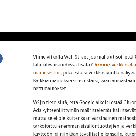
Viime viikolla Wall Street Journal uutisoi, että
lähitulevaisuudessa lisätä
Chrome
-verkkosela
mainoseston
, joka estäisi verkkosivuilla näkyv
Kaikkia mainoksia se ei estäisi, vaan ainoastaa
nettimainokset.
WSJ:n tieto siitä, että Google aikoisi estää Chr
Ads -yhteenliittymän määrittelemät häiritsevät
mutta se ei ole kuitenkaan varsinainen mainos
tarkoitettu enemmän sisällöntuottajien ja verk
käyttöön, ei niinkään tavalliselle kansalle, kut