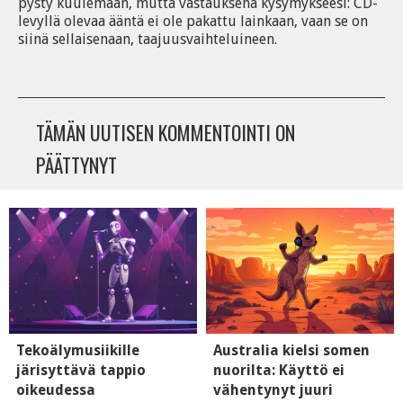
pysty kuulemaan, mutta vastauksena kysymykseesi: CD-
levyllä olevaa ääntä ei ole pakattu lainkaan, vaan se on
siinä sellaisenaan, taajuusvaihteluineen.
TÄMÄN UUTISEN KOMMENTOINTI ON
PÄÄTTYNYT
Tekoälymusiikille
Australia kielsi somen
järisyttävä tappio
nuorilta: Käyttö ei
oikeudessa
vähentynyt juuri