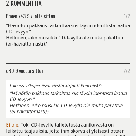
2 KOMMENTTIA
Phoenix43
9 vuotta sitten
1/2
"Häviötön pakkaus tarkoittaa siis täysin identtistä laatua
CD-levyyn."
Hetkinen, eikö musiikki CD-levyllä ole muka pakattua
(ei-häviättömästi)?
dRD
9 vuotta sitten
2/2
Lainaus, alkuperäisen viestin kirjoitti Phoenix43:
"Häviötön pakkaus tarkoittaa siis täysin identtistä laatua
CD-levyyn."
Hetkinen, eikö musiikki CD-levyllä ole muka pakattua
(ei-häviättömästi)?
Ei ole
. Toki CD-levylle talletetusta äänikuvasta on
leikattu taajuuksia, joita ihmiskorva ei yleisesti ottaen