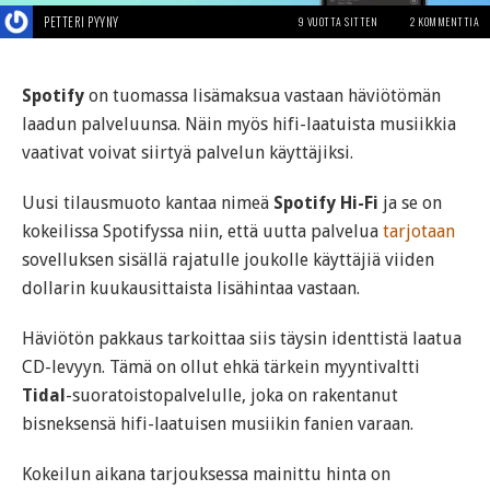
PETTERI PYYNY
9 VUOTTA SITTEN
2 KOMMENTTIA
Spotify
on tuomassa lisämaksua vastaan häviötömän
laadun palveluunsa. Näin myös hifi-laatuista musiikkia
vaativat voivat siirtyä palvelun käyttäjiksi.
Uusi tilausmuoto kantaa nimeä
Spotify Hi-Fi
ja se on
kokeilissa Spotifyssa niin, että uutta palvelua
tarjotaan
sovelluksen sisällä rajatulle joukolle käyttäjiä viiden
dollarin kuukausittaista lisähintaa vastaan.
Häviötön pakkaus tarkoittaa siis täysin identtistä laatua
CD-levyyn. Tämä on ollut ehkä tärkein myyntivaltti
Tidal
-suoratoistopalvelulle, joka on rakentanut
bisneksensä hifi-laatuisen musiikin fanien varaan.
Kokeilun aikana tarjouksessa mainittu hinta on