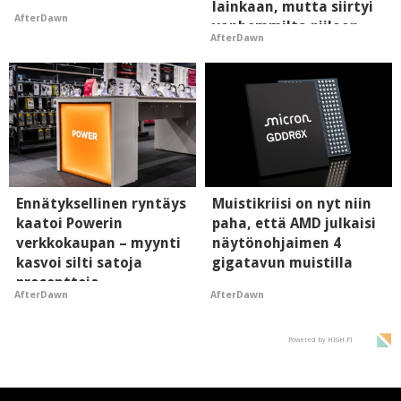
lainkaan, mutta siirtyi
AfterDawn
vanhemmilta piiloon
AfterDawn
Ennätyksellinen ryntäys
Muistikriisi on nyt niin
kaatoi Powerin
paha, että AMD julkaisi
verkkokaupan – myynti
näytönohjaimen 4
kasvoi silti satoja
gigatavun muistilla
prosentteja
AfterDawn
AfterDawn
Powered by HIGH.FI