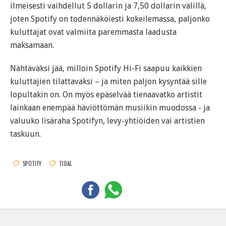
ilmeisesti vaihdellut 5 dollarin ja 7,50 dollarin välillä,
joten Spotify on todennäköiesti kokeilemassa, paljonko
kuluttajat ovat valmiita paremmasta laadusta
maksamaan.
Nähtäväksi jää, milloin Spotify Hi-Fi saapuu kaikkien
kuluttajien tilattavaksi – ja miten paljon kysyntää sille
lopultakin on. On myös epäselvää tienaavatko artistit
lainkaan enempää häviöttömän musiikin muodossa - ja
valuuko lisäraha Spotifyn, levy-yhtiöiden vai artistien
taskuun.
SPOTIFY
TIDAL