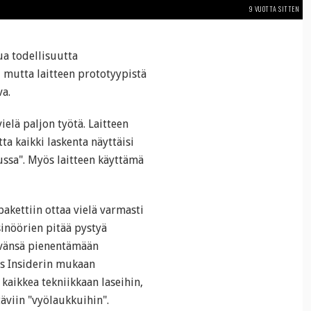
9 VUOTTA SITTEN
ua todellisuutta
, mutta laitteen prototyypistä
a.
elä paljon työtä. Laitteen
ta kaikki laskenta näyttäisi
ussa". Myös laitteen käyttämä
akettiin ottaa vielä varmasti
sinöörien pitää pystyä
yvänsä pienentämään
s Insiderin mukaan
 kaikkea tekniikkaan laseihin,
täviin "vyölaukkuihin".