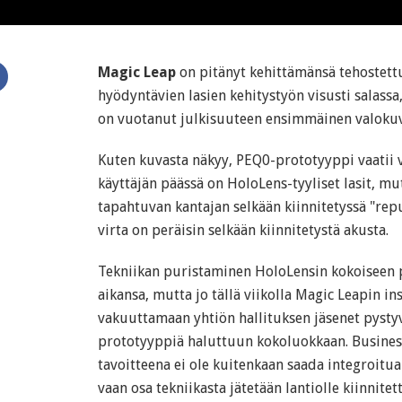
Magic Leap
on pitänyt kehittämänsä tehostett
hyödyntävien lasien kehitystyön visusti salassa
on vuotanut julkisuuteen ensimmäinen valokuv
Kuten kuvasta näkyy, PEQ0-prototyyppi vaatii vi
käyttäjän päässä on HoloLens-tyyliset lasit, mut
tapahtuvan kantajan selkään kiinnitetyssä "rep
virta on peräisin selkään kiinnitetystä akusta.
Tekniikan puristaminen HoloLensin kokoiseen p
aikansa, mutta jo tällä viikolla Magic Leapin in
vakuuttamaan yhtiön hallituksen jäsenet pyst
prototyyppiä haluttuun kokoluokkaan. Busines
tavoitteena ei ole kuitenkaan saada integroitua
vaan osa tekniikasta jätetään lantiolle kiinnitet