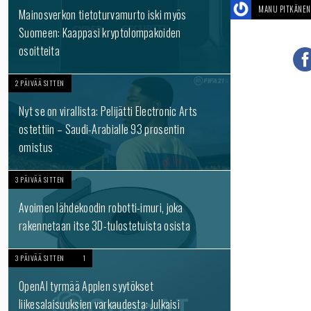
MANU PITKÄNEN
Mainosverkon tietoturvamurto iski myös
Suomeen: Kaappasi kryptolompakoiden
osoitteita
2 PÄIVÄÄ SITTEN
Nyt se on virallista: Pelijätti Electronic Arts
ostettiin – Saudi-Arabialle 93 prosentin
omistus
3 PÄIVÄÄ SITTEN
Avoimen lähdekoodin robotti-imuri, joka
rakennetaan itse 3D-tulostetuista osista
3 PÄIVÄÄ SITTEN
1
OpenAI tyrmää Applen syytökset
liikesalaisuuksien varkaudesta: Julkaisi