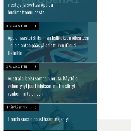
viestejä ja syyttää Applea
huolimattomuudesta
3 PÄIVÄÄ SITTEN
1
Apple haastoi Britannian hallituksen oikeuteen
- ei aio antaa pääsyä salattuihin iCloud-
tietoihin
3 PÄIVÄÄ SITTEN
3
Australia kielsi somen nuorilta: Käyttö ei
vähentynyt juuri lainkaan, mutta siirtyi
vanhemmilta piiloon
4 PÄIVÄÄ SITTEN
3
Linuxin suosio nousi haamurajan yli