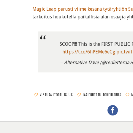
Magic Leap perusti viime kesänä tytäryhtiön 
tarkoitus houkutella paikallisia alan osaajia yht
SCOOP!!! This is the FIRST PUBLI
https://t.co/6hPEMe6eCg
pic.twi
-- Alternative Dave (@redletterdav
VIRTUAALITODELLISUUS
LAAJENNETTU TODELLISUUS
M