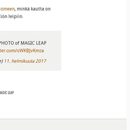
Suomeen
, minkä kautta on
iön leipiin.
C PHOTO of MAGIC LEAP
tter.com/oWKBJvKmza
e)
11. helmikuuta 2017
AGIC LEAP