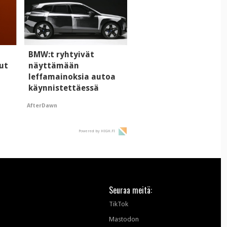
BMW:t ryhtyivät
ut
näyttämään
leffamainoksia autoa
käynnistettäessä
AfterDawn
Powered by HIGH.FI
Seuraa meitä:
TikTok
Mastodon