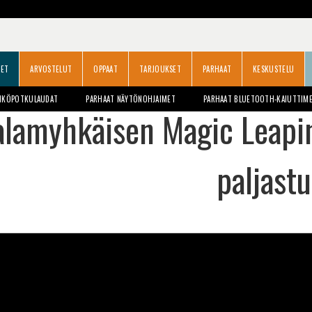
SET
ARVOSTELUT
OPPAAT
TARJOUKSET
PARHAAT
KESKUSTELU
HKÖPOTKULAUDAT
PARHAAT NÄYTÖNOHJAIMET
PARHAAT BLUETOOTH-KAIUTTIM
alamyhkäisen Magic Leapin
paljastu