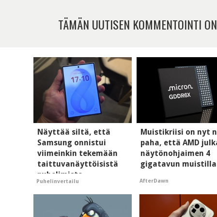
TÄMÄN UUTISEN KOMMENTOINTI ON
Näyttää siltä, että
Muistikriisi on nyt n
Samsung onnistui
paha, että AMD julk
viimeinkin tekemään
näytönohjaimen 4
taittuvanäyttöisistä
gigatavun muistilla
puhelimista
AfterDawn
Puhelinvertailu
supersuosittuja