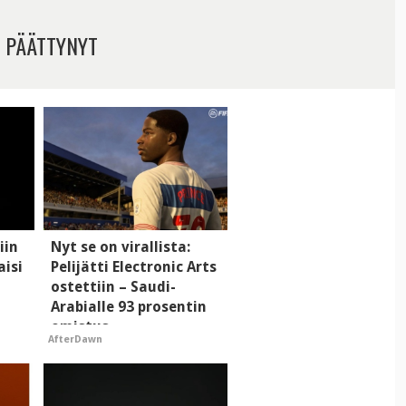
 PÄÄTTYNYT
iin
Nyt se on virallista:
aisi
Pelijätti Electronic Arts
ostettiin – Saudi-
Arabialle 93 prosentin
omistus
AfterDawn