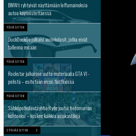
BMW:t ryhtyivät näyttämään leffamainoksia
autoa käynnistettäessä
PÄIVÄ SITTEN
DuckDuckGo julkaisi aurinkolasit, jotka eivät
tallenna mitään
PÄIVÄ SITTEN
Rockstar julkaisee uutta materiaalia GTA VI -
pelistä – esitetään ensin Netflixissä
PÄIVÄ SITTEN
Sähköpotkulautayhtiö Ryde joutui tietomurron
kohteeksi – koskee kaikkia asiakastilejä
2 PÄIVÄÄ SITTEN
2