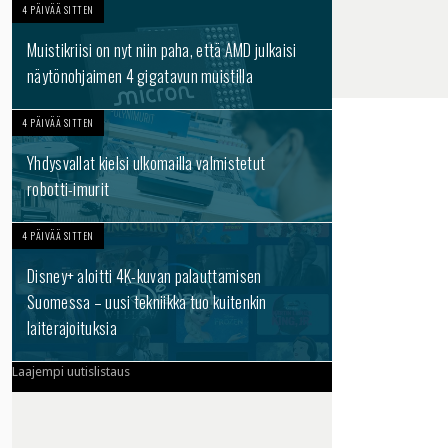
4 PÄIVÄÄ SITTEN
Muistikriisi on nyt niin paha, että AMD julkaisi
näytönohjaimen 4 gigatavun muistilla
4 PÄIVÄÄ SITTEN
Yhdysvallat kielsi ulkomailla valmistetut
robotti-imurit
4 PÄIVÄÄ SITTEN
Disney+ aloitti 4K-kuvan palauttamisen
Suomessa – uusi tekniikka tuo kuitenkin
laiterajoituksia
Laajempi uutislistaus