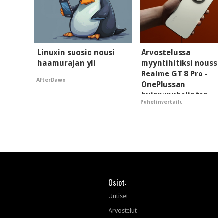
Linuxin suosio nousi
Arvostelussa
haamurajan yli
myyntihitiksi nouss
Realme GT 8 Pro -
AfterDawn
OnePlussan
huippupuhelinten
Puhelinvertailu
"perillinen"
Osiot:
Uutiset
Arvostelut