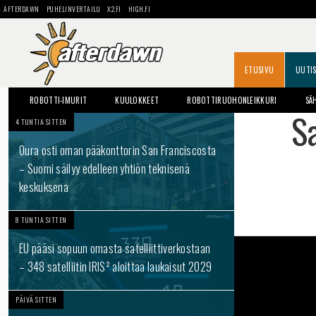
AFTERDAWN
PUHELINVERTAILU
X2.FI
HIGH.FI
ETUSIVU
UUTI
ROBOTTI-IMURIT
KUULOKKEET
ROBOTTIRUOHONLEIKKURI
SÄ
S
4 TUNTIA SITTEN
Oura osti oman pääkonttorin San Franciscosta
– Suomi säilyy edelleen yhtiön teknisenä
keskuksena
8 TUNTIA SITTEN
EU pääsi sopuun omasta satelliittiverkostaan
– 348 satelliitin IRIS² aloittaa laukaisut 2029
PÄIVÄ SITTEN