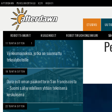
AFTERDAWN
PUHELINVERTAILU
X2.FI
HIGH.FI
ETUSIVU
UUTI
ROBOTTI-IMURIT
KUULOKKEET
ROBOTTIRUOHONLEIKKURI
SÄ
P
11 TUNTIA SITTEN
1
Verkkomainoksia, jotka on suunnattu
tekoälyboteille
18 TUNTIA SITTEN
Oura osti oman pääkonttorin San Franciscosta
– Suomi säilyy edelleen yhtiön teknisenä
keskuksena
22 TUNTIA SITTEN