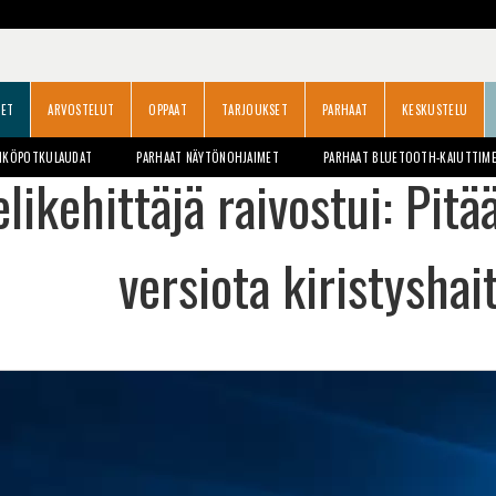
SET
ARVOSTELUT
OPPAAT
TARJOUKSET
PARHAAT
KESKUSTELU
HKÖPOTKULAUDAT
PARHAAT NÄYTÖNOHJAIMET
PARHAAT BLUETOOTH-KAIUTTIM
elikehittäjä raivostui: Pit
versiota kiristysha