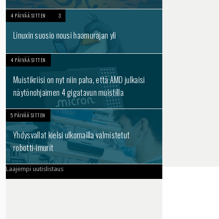
4 PÄIVÄÄ SITTEN
3
Linuxin suosio nousi haamurajan yli
4 PÄIVÄÄ SITTEN
Muistikriisi on nyt niin paha, että AMD julkaisi
näytönohjaimen 4 gigatavun muistilla
5 PÄIVÄÄ SITTEN
Yhdysvallat kielsi ulkomailla valmistetut
robotti-imurit
Laajempi uutislistaus