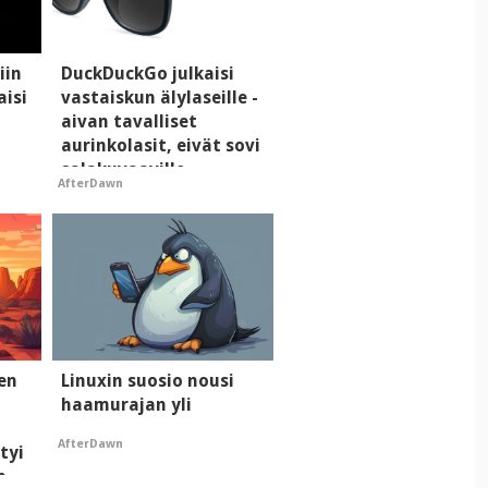
iin
DuckDuckGo julkaisi
aisi
vastaiskun älylaseille -
aivan tavalliset
aurinkolasit, eivät sovi
salakuvaaville
AfterDawn
hyypiöille
men
Linuxin suosio nousi
haamurajan yli
AfterDawn
tyi
n