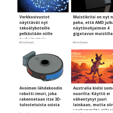
Verkkosivustot
Muistikriisi on nyt n
näyttävät nyt
paha, että AMD julk
tekoälyboteille
näytönohjaimen 4
pelkästään niille
gigatavun muistilla
tarkoitettuja
AfterDawn
AfterDawn
mainoksia - vaikuttaa
tekoälyn mielikuvaan
brändistä
Avoimen lähdekoodin
Australia kielsi so
robotti-imuri, joka
nuorilta: Käyttö ei
rakennetaan itse 3D-
vähentynyt juuri
tulostetuista osista
lainkaan, mutta siir
vanhemmilta piiloo