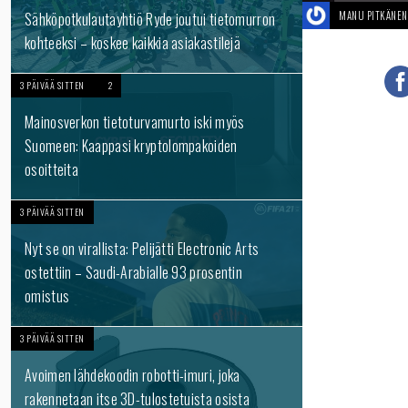
Sähköpotkulautayhtiö Ryde joutui tietomurron
MANU PITKÄNEN
kohteeksi – koskee kaikkia asiakastilejä
3 PÄIVÄÄ SITTEN
2
Mainosverkon tietoturvamurto iski myös
Suomeen: Kaappasi kryptolompakoiden
osoitteita
3 PÄIVÄÄ SITTEN
Nyt se on virallista: Pelijätti Electronic Arts
ostettiin – Saudi-Arabialle 93 prosentin
omistus
3 PÄIVÄÄ SITTEN
Avoimen lähdekoodin robotti-imuri, joka
rakennetaan itse 3D-tulostetuista osista