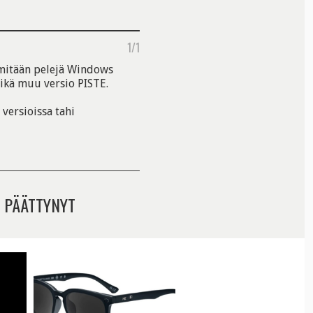
1/1
 mitään pelejä Windows
mikä muu versio PISTE.
 versioissa tahi
 PÄÄTTYNYT