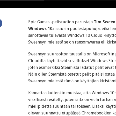
Epic Games -pelistudion perustaja
Tim Sween
Windows 10
:n suurin puolestapuhuja, eikä hä
sanottavaa tulevasta Windows 10 Cloud -käyttö
Sweeneyn mielestä se on ransomwarea eli kiris
Sweeneyn suunsoiton taustalla on Microsoftin 
Cloudilla käytettävät sovellukset Windows Stor
joten esimerkiksi Steamistä ladatut pelit eivät 
Näin ollen Steamistä ostetut pelit pitäisi osta
Sweeneyn mielestä tämä on käyttäjien kiristämi
Kannattaa kuitenkin muistaa, että Windows 10 C
virallisesti esitelty, joten siitä on vielä turha
mielipidettä suuntaan tai toiseen. Lisäksi käytt
olevan suunnattu etupäässä Chromebookien kalt