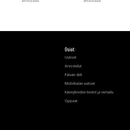
AfterDawn
AfterDawn
Osiot:
Uutiset
Arvostelut
Päivän diili
Mobiilialan uutiset
Kännyköiden tiedot ja vertailu
Oppaat