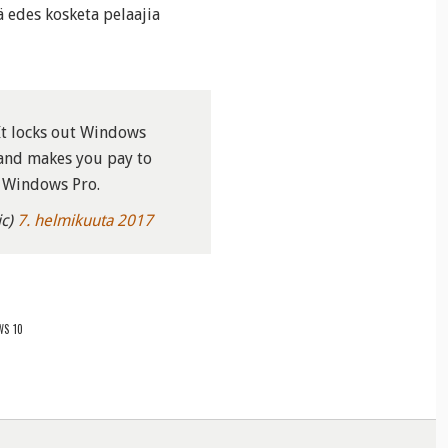
ä edes kosketa pelaajia
t locks out Windows
and makes you pay to
o Windows Pro.
ic)
7. helmikuuta 2017
S 10