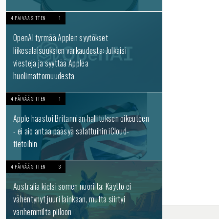
4 PÄIVÄÄ SITTEN
1
OpenAI tyrmää Applen syytökset
liikesalaisuuksien varkaudesta: Julkaisi
viestejä ja syyttää Applea
huolimattomuudesta
4 PÄIVÄÄ SITTEN
1
Apple haastoi Britannian hallituksen oikeuteen
- ei aio antaa pääsyä salattuihin iCloud-
tietoihin
4 PÄIVÄÄ SITTEN
3
Australia kielsi somen nuorilta: Käyttö ei
vähentynyt juuri lainkaan, mutta siirtyi
vanhemmilta piiloon