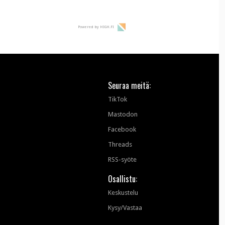
Powered by HIGH.FI
Seuraa meitä:
TikTok
Mastodon
Facebook
Threads
RSS-syöte
Osallistu:
Keskustelu
Kysy/Vastaa