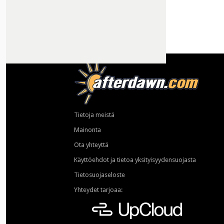
Tietoja meistä
Mainonta
Ota yhteyttä
Käyttöehdot ja tietoa yksityisyydensuojasta
Tietosuojaseloste
Yhteydet tarjoaa: