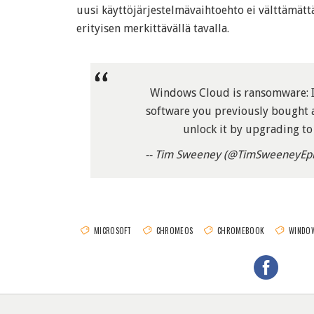
uusi käyttöjärjestelmävaihtoehto ei välttämätt
erityisen merkittävällä tavalla.
Windows Cloud is ransomware: I
software you previously bought 
unlock it by upgrading t
-- Tim Sweeney (@TimSweeneyEp
MICROSOFT
CHROMEOS
CHROMEBOOK
WINDOW