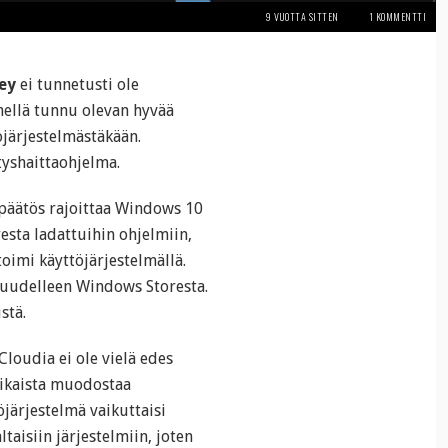
9 VUOTTA SITTEN
1 KOMMENTTI
ey
ei tunnetusti ole
nellä tunnu olevan hyvää
järjestelmästäkään.
tyshaittaohjelma.
päätös rajoittaa Windows 10
esta ladattuihin ohjelmiin,
toimi käyttöjärjestelmällä.
a uudelleen Windows Storesta.
stä.
loudia ei ole vielä edes
n aikaista muodostaa
öjärjestelmä vaikuttaisi
aisiin järjestelmiin, joten