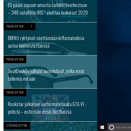
EU pääsi sopuun omasta satelliittiverkostaan
– 348 satelliitin IRIS² aloittaa laukaisut 2029
PÄIVÄ SITTEN
1
BMW:t ryhtyivät näyttämään leffamainoksia
autoa käynnistettäessä
PÄIVÄ SITTEN
DuckDuckGo julkaisi aurinkolasit, jotka eivät
tallenna mitään
PÄIVÄ SITTEN
Rockstar julkaisee uutta materiaalia GTA VI -
pelistä – esitetään ensin Netflixissä
2 PÄIVÄÄ SITTEN