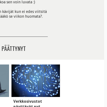
koa sen voin luvata :)
kävijät kun ei edes viitsitä
tääkö se viikon huomata?.
 PÄÄTTYNYT
i
Verkkosivustot
näyttävät nyt