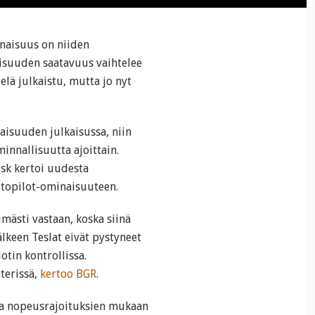
naisuus on niiden
isuuden saatavuus vaihtelee
ielä julkaistu, mutta jo nyt
.
aisuuden julkaisussa, niin
minnallisuutta ajoittain.
usk kertoi uudesta
utopilot-ominaisuuteen.
mästi vastaan, koska siinä
älkeen Teslat eivät pystyneet
otin kontrollissa.
terissä,
kertoo BGR
.
jaa nopeusrajoituksien mukaan