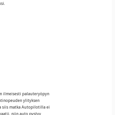
si.
n ilmeisesti palauteryöpyn
ntinopeuden ylityksen
 siis matka Autopilotilla ei
vaatii, niin auto pystyy