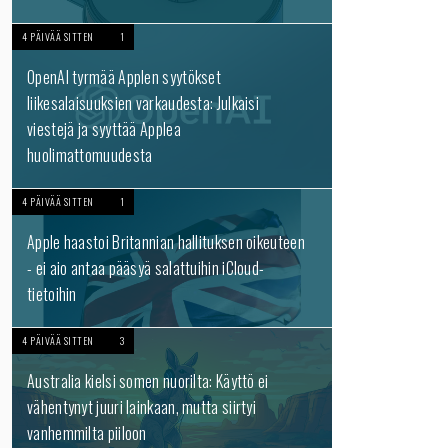
4 PÄIVÄÄ SITTEN
1
OpenAI tyrmää Applen syytökset
liikesalaisuuksien varkaudesta: Julkaisi
viestejä ja syyttää Applea
huolimattomuudesta
4 PÄIVÄÄ SITTEN
1
Apple haastoi Britannian hallituksen oikeuteen
- ei aio antaa pääsyä salattuihin iCloud-
tietoihin
4 PÄIVÄÄ SITTEN
3
Australia kielsi somen nuorilta: Käyttö ei
vähentynyt juuri lainkaan, mutta siirtyi
vanhemmilta piiloon