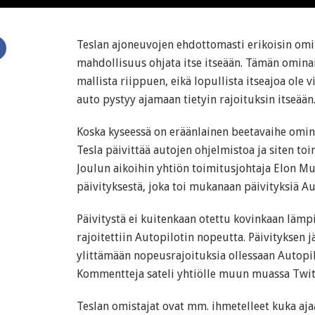
Teslan ajoneuvojen ehdottomasti erikoisin omi
mahdollisuus ohjata itse itseään. Tämän omina
mallista riippuen, eikä lopullista itseajoa ole v
auto pystyy ajamaan tietyin rajoituksin itseään
Koska kyseessä on eräänlainen beetavaihe omin
Tesla päivittää autojen ohjelmistoa ja siten toi
Joulun aikoihin yhtiön toimitusjohtaja Elon M
päivityksestä, joka toi mukanaan päivityksiä A
Päivitystä ei kuitenkaan otettu kovinkaan lämpi
rajoitettiin Autopilotin nopeutta. Päivityksen j
ylittämään nopeusrajoituksia ollessaan Autopil
Kommentteja sateli yhtiölle muun muassa Twit
Teslan omistajat ovat mm. ihmetelleet kuka a