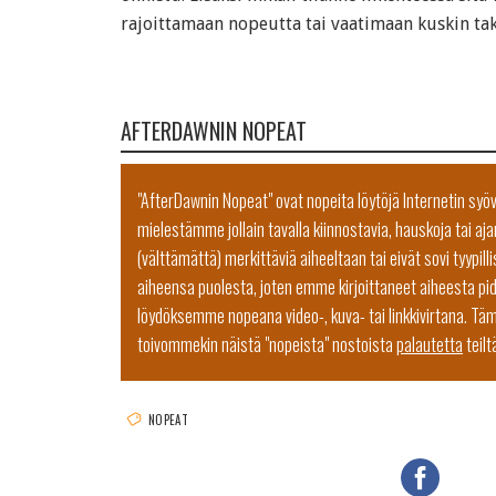
rajoittamaan nopeutta tai vaatimaan kuskin tak
AFTERDAWNIN NOPEAT
"AfterDawnin Nopeat" ovat nopeita löytöjä Internetin syö
mielestämme jollain tavalla kiinnostavia, hauskoja tai aja
(välttämättä) merkittäviä aiheeltaan tai eivät sovi tyyp
aiheensa puolesta, joten emme kirjoittaneet aiheesta p
löydöksemme nopeana video-, kuva- tai linkkivirtana. Täm
toivommekin näistä "nopeista" nostoista
palautetta
teilt
NOPEAT