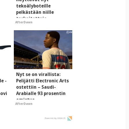
tekoälyboteille
pelkästään niille
tarkoitettuja
AfterDawn
mainoksia - vaikuttaa
tekoälyn mielikuvaan
brändistä
i
Nyt se on virallista:
le -
Pelijätti Electronic Arts
ostettiin – Saudi-
sovi
Arabialle 93 prosentin
omistus
AfterDawn
Powered by HIGH.FI