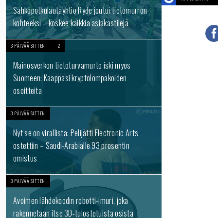
Sähköpotkulautayhtiö Ryde joutui tietomurron
kohteeksi – koskee kaikkia asiakastilejä
3 PÄIVÄÄ SITTEN
2
Mainosverkon tietoturvamurto iski myös
Suomeen: Kaappasi kryptolompakoiden
osoitteita
3 PÄIVÄÄ SITTEN
Nyt se on virallista: Pelijätti Electronic Arts
ostettiin – Saudi-Arabialle 93 prosentin
omistus
3 PÄIVÄÄ SITTEN
Avoimen lähdekoodin robotti-imuri, joka
rakennetaan itse 3D-tulostetuista osista