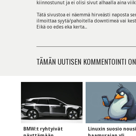
kiinnostunut ja ei olisi sivut alhaalla aina viik
Tätä sivustoa ei näemmä hirveästi naposta sen 
ilmoittaa syytä/pahoitella downtimeä vai kes
Eikä oo edes eka kerta...
TÄMÄN UUTISEN KOMMENTOINTI ON
BMW:t ryhtyivät
Linuxin suosio nous
näyttämään
haamurajan yli