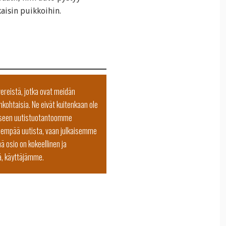
aisin puikkoihin.
vereistä, jotka ovat meidän
nkohtaisia. Ne eivät kuitenkaan ole
illiseen uutistuotantoomme
idempää uutista, vaan julkaisemme
ä osio on kokeellinen ja
ä, käyttäjämme.