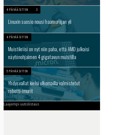
4 PÄIVÄÄ SITTEN
3
Linuxin suosio nousi haamurajan yli
4 PÄIVÄÄ SITTEN
Muistikriisi on nyt niin paha, että AMD julkaisi
näytönohjaimen 4 gigatavun muistilla
5 PÄIVÄÄ SITTEN
Yhdysvallat kielsi ulkomailla valmistetut
robotti-imurit
Laajempi uutislistaus