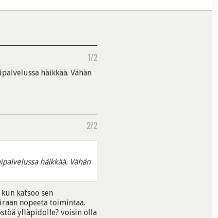
1/2
ipalvelussa häikkää. Vähän
2/2
ipalvelussa häikkää. Vähän
 kun katsoo sen
airaan nopeeta toimintaa.
stöä ylläpidolle? voisin olla