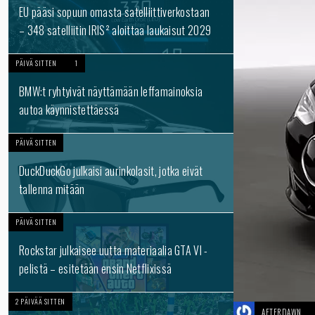
EU pääsi sopuun omasta satelliittiverkostaan
– 348 satelliitin IRIS² aloittaa laukaisut 2029
PÄIVÄ SITTEN
1
BMW:t ryhtyivät näyttämään leffamainoksia
autoa käynnistettäessä
PÄIVÄ SITTEN
DuckDuckGo julkaisi aurinkolasit, jotka eivät
tallenna mitään
PÄIVÄ SITTEN
Rockstar julkaisee uutta materiaalia GTA VI -
pelistä – esitetään ensin Netflixissä
2 PÄIVÄÄ SITTEN
AFTERDAWN