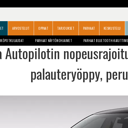
SET
ARVOSTELUT
OPPAAT
TARJOUKSET
PARHAAT
KESKUSTELU
HKÖPOTKULAUDAT
PARHAAT NÄYTÖNOHJAIMET
PARHAAT BLUETOOTH-KAIUTTIM
a Autopilotin nopeusrajoi
palauteryöppy, per