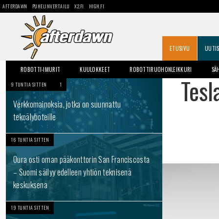
AFTERDAWN
PUHELINVERTAILU
X2.FI
HIGH.FI
ETUSIVU
UUTI
ROBOTTI-IMURIT
KUULOKKEET
ROBOTTIRUOHONLEIKKURI
SÄ
Tesl
9 TUNTIA SITTEN
1
Verkkomainoksia, jotka on suunnattu
tekoälyboteille
16 TUNTIA SITTEN
Oura osti oman pääkonttorin San Franciscosta
– Suomi säilyy edelleen yhtiön teknisenä
keskuksena
19 TUNTIA SITTEN