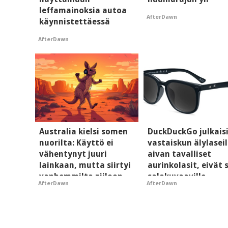
leffamainoksia autoa
AfterDawn
käynnistettäessä
AfterDawn
Australia kielsi somen
DuckDuckGo julkais
nuorilta: Käyttö ei
vastaiskun älylaseil
vähentynyt juuri
aivan tavalliset
lainkaan, mutta siirtyi
aurinkolasit, eivät 
vanhemmilta piiloon
salakuvaaville
AfterDawn
AfterDawn
hyypiöille