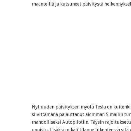
maanteillä ja kutsuneet päivitystä heikennyksek
Nyt uuden päivityksen myötä Tesla on kuitenki
siivittämänä palauttanut aiemman 5 mailin tu
mahdolliseksi Autopilotiin. Täysin rajoituksetta
onnistu. Lisäksi mikäli tilanne liikenteessä sitä 