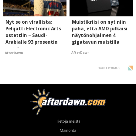
Nyt se on virallista:
Muistikriisi on nyt niin
Pelijätti Electronic Arts
paha, että AMD julkaisi
ostettiin – Saudi-
näytönohjaimen 4
Arabialle 93 prosentin
gigatavun muistilla
omistus
AfterDawn
AfterDawn
Powered by HIGH.FI
Tietoja meistä
Mainonta