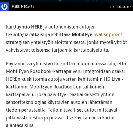
MANU PITKÄNEN
10 VUOTTA SITTEN
Karttayhtiö
HERE
ja autonomisten autojen
teknologiaratkaisuja kehittävä
MobilEye
ovat sopineet
strategisen yhteistyön aloittamisesta, jonka myötä yhtiöt
vahvistavat toistensa tarjoamia karttapalveluita.
Käytännössä yhteistyö tarkoittaa muun muassa sitä, että
MobilEyen Roadbook-karttapalvelu integroidaan osaksi
HEREn kuskittomia autoja varten kehittämiin HD Live -
karttoihin. MobilEyen Roadbook on sähköinen
karttapalvelu, joka päivittyy reaaliaikaisesti yhtiön
sensoriteknologiaa käyttävien autojen lähettämän
tiedon perusteella. Tällöin tavalliset autot mittaavat
jatkuvasti tiestöä ja pitävät itse käyttämänsä kartat
ajantasaisina.