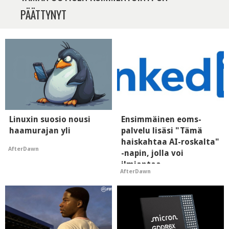
PÄÄTTYNYT
Linuxin suosio nousi
Ensimmäinen eoms-
haamurajan yli
palvelu lisäsi "Tämä
haiskahtaa AI-roskalta"
AfterDawn
-napin, jolla voi
ilmiantaa
AfterDawn
tekoälytauhkan