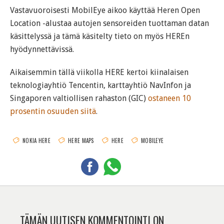
Vastavuoroisesti MobilEye aikoo käyttää Heren Open
Location -alustaa autojen sensoreiden tuottaman datan
käsittelyssä ja tämä käsitelty tieto on myös HEREn
hyödynnettävissä.
Aikaisemmin tällä viikolla HERE kertoi kiinalaisen
teknologiayhtiö Tencentin, karttayhtiö NavInfon ja
Singaporen valtiollisen rahaston (GIC)
ostaneen 10
prosentin osuuden siitä
.
NOKIA HERE
HERE MAPS
HERE
MOBILEYE
TÄMÄN UUTISEN KOMMENTOINTI ON