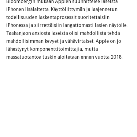
Bloombergin mukaan Applen suunnittelee laseista
iPhonen lisälaitetta. Käyttöliittymän ja laajennetun
todellisuuden laskentaprosessit suoritettaisiin
iPhonessa ja siirrettäisiin langattomasti lasien näytölle.
Taakanjaon ansiosta laseista olisi mahdollista tehdä
mahdollisimman kevyet ja vähävirtaiset. Apple on jo
lähestynyt komponenttitoimittajia, mutta
massatuotantoa tuskin aloitetaan ennen vuotta 2018.