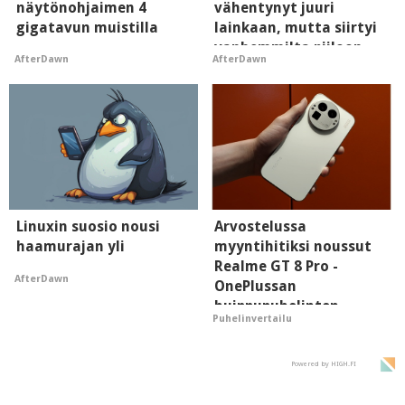
näytönohjaimen 4
vähentynyt juuri
gigatavun muistilla
lainkaan, mutta siirtyi
vanhemmilta piiloon
AfterDawn
AfterDawn
Linuxin suosio nousi
Arvostelussa
haamurajan yli
myyntihitiksi noussut
Realme GT 8 Pro -
AfterDawn
OnePlussan
huippupuhelinten
Puhelinvertailu
"perillinen"
Powered by HIGH.FI