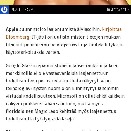
MANU PITKÄNEN
10 VUOTTA SITTEN
Apple
suunnittelee laajentumista älylaseihin,
kirjoittaa
Bloomberg
. IT-jätti on uutistoimiston tietojen mukaan
tilannut pienen erän
near-eye
-näyttöjä tuotekehityksen
käyttötarkoituksia varten.
Google Glassin epäonnistuneen lanseerauksen jälkeen
markkinoilla ei ole vastaavanlaisia laajennettuun
todellisuuteen perustuvia tuotteita näkynyt, vaan
teknologiayritysten huomio on kiinnittynyt lähemmin
virtuaalitodellisuuteen. Microsoft on ollut ehkä kaikkein
näkyvin poikkeus tähän sääntöön, mutta myös
floridalainen Magic Leap kehittää myös laajennettua
todellisuutta hyödyntäviä laseja.