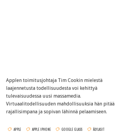
Applen toimitusjohtaja Tim Cookin mielestä
laajennetusta todellisuudesta voi kehittyä
tulevaisuudessa uusi massamedia.
Virtuaalitodellisuuden mahdollisuuksia hän pitää
rajallisimpana ja sopivan lähinnä pelaamiseen.
APPLE
APPLE IPHONE
GOOGLE GLASS
ÄLYLASIT