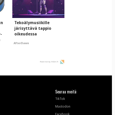
in
Tekoälymusiikille
järisyttävä tappio
D-
oikeudessa
a
AfterDawn
Powered by HIGH.FI
Seuraa meitä:
TikTok
Mastodon
Facebook