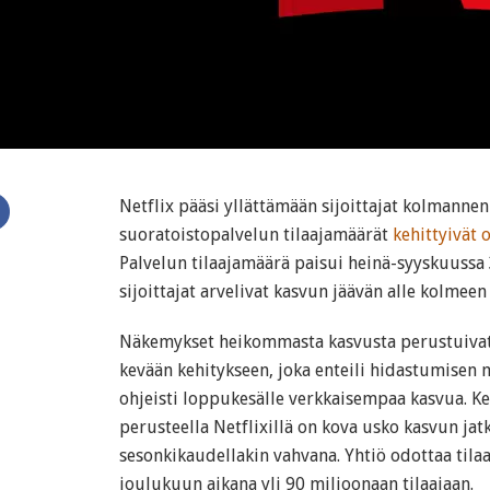
Netflix pääsi yllättämään sijoittajat kolmannen
suoratoistopalvelun tilaajamäärät
kehittyivät
Palvelun tilaajamäärä paisui heinä-syyskuussa 3
sijoittajat arvelivat kasvun jäävän alle kolmee
Näkemykset heikommasta kasvusta perustuivat 
kevään kehitykseen, joka enteili hidastumisen m
ohjeisti loppukesälle verkkaisempaa kasvua. K
perusteella Netflixillä on kova usko kasvun ja
sesonkikaudellakin vahvana. Yhtiö odottaa tila
joulukuun aikana yli 90 miljoonaan tilaajaan.