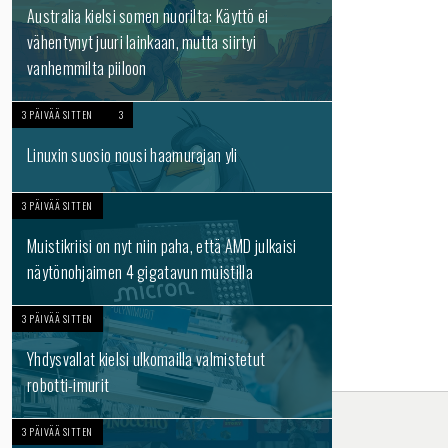
Australia kielsi somen nuorilta: Käyttö ei
vähentynyt juuri lainkaan, mutta siirtyi
vanhemmilta piiloon
3 PÄIVÄÄ SITTEN
3
Linuxin suosio nousi haamurajan yli
3 PÄIVÄÄ SITTEN
Muistikriisi on nyt niin paha, että AMD julkaisi
näytönohjaimen 4 gigatavun muistilla
3 PÄIVÄÄ SITTEN
Yhdysvallat kielsi ulkomailla valmistetut
robotti-imurit
3 PÄIVÄÄ SITTEN