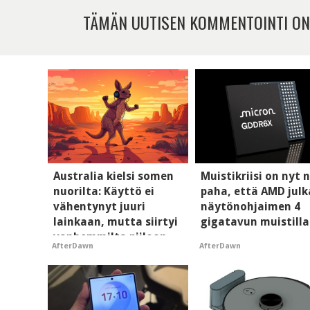
TÄMÄN UUTISEN KOMMENTOINTI ON
Australia kielsi somen
Muistikriisi on nyt n
nuorilta: Käyttö ei
paha, että AMD julk
vähentynyt juuri
näytönohjaimen 4
lainkaan, mutta siirtyi
gigatavun muistilla
vanhemmilta piiloon
AfterDawn
AfterDawn