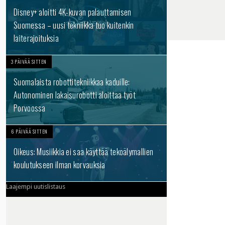
Disney+ aloitti 4K-kuvan palauttamisen
Suomessa – uusi tekniikka tuo kuitenkin
laiterajoituksia
3 PÄIVÄÄ SITTEN
Suomalaista robottitekniikkaa kaduille:
Autonominen lakaisurobotti aloittaa työt
Porvoossa
6 PÄIVÄÄ SITTEN
Oikeus: Musiikkia ei saa käyttää tekoälymallien
koulutukseen ilman korvauksia
Laajempi uutislistaus