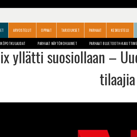
SET
ARVOSTELUT
OPPAAT
TARJOUKSET
PARHAAT
KESKUSTELU
HKÖPOTKULAUDAT
PARHAAT NÄYTÖNOHJAIMET
PARHAAT BLUETOOTH-KAIUTTIM
ix yllätti suosiollaan – Uu
tilaajia