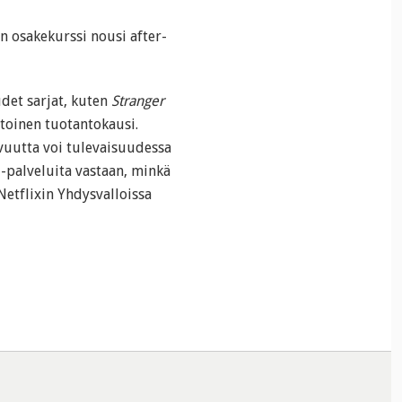
in osakekurssi nousi after-
udet sarjat, kuten
Stranger
toinen tuotantokausi.
vuutta voi tulevaisuudessa
-palveluita vastaan, minkä
 Netflixin Yhdysvalloissa