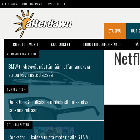
AFTERDAWN
PUHELINVERTAILU
X2.FI
HIGH.FI
ETUSIVU
UUTI
ROBOTTI-IMURIT
KUULOKKEET
ROBOTTIRUOHONLEIKKURI
SÄ
Netfl
43 MINUUTTIA SITTEN
BMW:t ryhtyivät näyttämään leffamainoksia
autoa käynnistettäessä
TUNTI SITTEN
DuckDuckGo julkaisi aurinkolasit, jotka eivät
tallenna mitään
2 TUNTIA SITTEN
Rockstar julkaisee uutta materiaalia GTA VI -