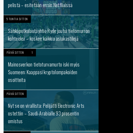
pelistä – esitetään ensin Netflixissä
5 TUNTIA SITTEN
Sähköpotkulautayhtiö Ryde joutui tietomurron
kohteeksi – koskee kaikkia asiakastilejä
PÄIVÄ SITTEN
1
Mainosverkon tietoturvamurto iski myös
Suomeen: Kaappasi kryptolompakoiden
osoitteita
PÄIVÄ SITTEN
Nyt se on virallista: Pelijätti Electronic Arts
ostettiin – Saudi-Arabialle 93 prosentin
omistus