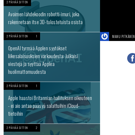
2 PÄIVÄÄ SITTEN
Avoimen lähdekoodin robotti-imuri, joka
rakennetaan itse 3D-tulostetuista osista
2 PÄIVÄÄ SITTEN
1
MANU PITKÄNEN
OpenAI tyrmää Applen syytökset
liikesalaisuuksien varkaudesta: Julkaisi
viestejä ja syyttää Applea
huolimattomuudesta
2 PÄIVÄÄ SITTEN
1
Apple haastoi Britannian hallituksen oikeuteen
- ei aio antaa pääsyä salattuihin iCloud-
tietoihin
2 PÄIVÄÄ SITTEN
2