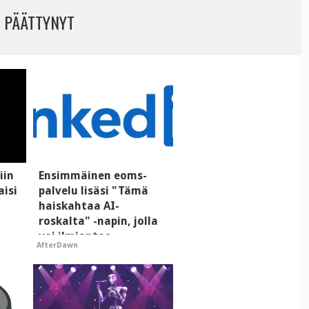
 PÄÄTTYNYT
iin
Ensimmäinen eoms-
aisi
palvelu lisäsi "Tämä
haiskahtaa AI-
roskalta" -napin, jolla
voi ilmiantaa
AfterDawn
tekoälytauhkan