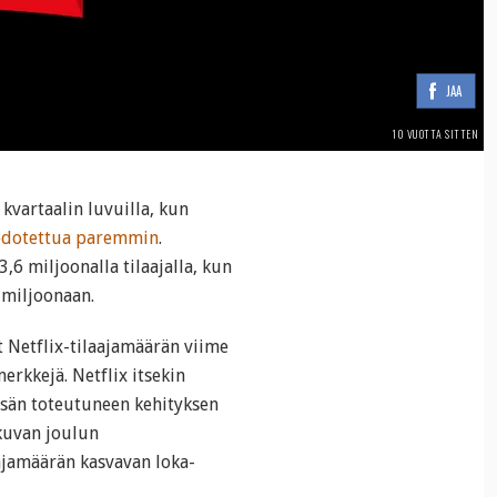
JAA
10 VUOTTA SITTEN
 kvartaalin luvuilla, kun
 odotettua paremmin
.
,6 miljoonalla tilaajalla, kun
n miljoonaan.
Netflix-tilaajamäärän viime
erkkejä. Netflix itsekin
esän toteutuneen kehityksen
tkuvan joulun
ajamäärän kasvavan loka-