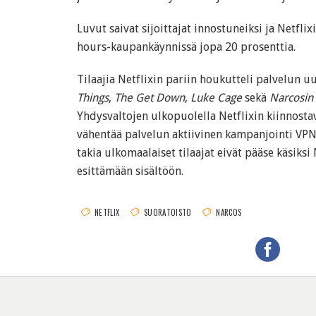
Luvut saivat sijoittajat innostuneiksi ja Netflix
hours-kaupankäynnissä jopa 20 prosenttia.
Tilaajia Netflixin pariin houkutteli palvelun u
Things
,
The Get Down
,
Luke Cage
sekä
Narcosin
Yhdysvaltojen ulkopuolella Netflixin kiinnosta
vähentää palvelun aktiivinen kampanjointi VPN
takia ulkomaalaiset tilaajat eivät pääse käsiksi
esittämään sisältöön.
NETFLIX
SUORATOISTO
NARCOS