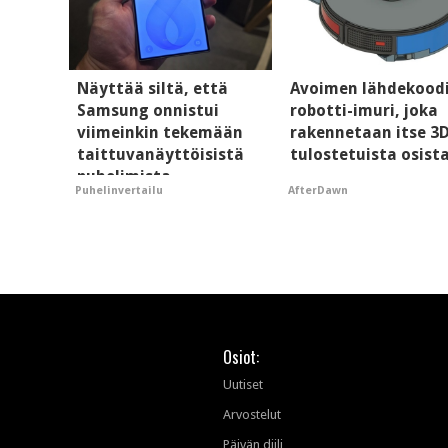
Näyttää siltä, että
Avoimen lähdekood
Samsung onnistui
robotti-imuri, joka
viimeinkin tekemään
rakennetaan itse 3
taittuvanäyttöisistä
tulostetuista osist
puhelimista
AfterDawn
Puhelinvertailu
supersuosittuja
Osiot:
Uutiset
Arvostelut
Päivän diili