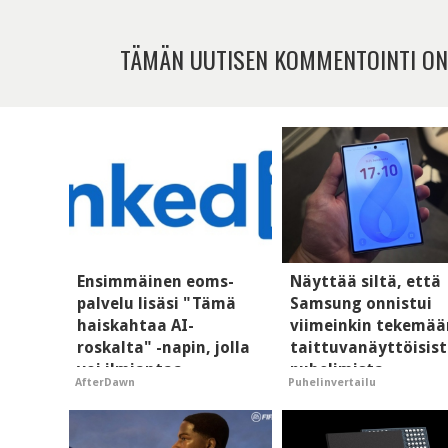
TÄMÄN UUTISEN KOMMENTOINTI ON
Ensimmäinen eoms-
Näyttää siltä, että
palvelu lisäsi "Tämä
Samsung onnistui
haiskahtaa AI-
viimeinkin tekemää
roskalta" -napin, jolla
taittuvanäyttöisis
voi ilmiantaa
puhelimista
AfterDawn
Puhelinvertailu
tekoälytauhkan
supersuosittuja