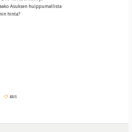
taako Asuksen huippumallista
nin hinta?
ASUS