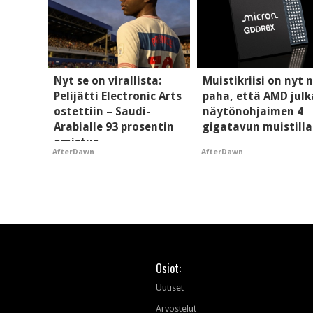
Nyt se on virallista:
Muistikriisi on nyt n
Pelijätti Electronic Arts
paha, että AMD julk
ostettiin – Saudi-
näytönohjaimen 4
Arabialle 93 prosentin
gigatavun muistilla
omistus
AfterDawn
AfterDawn
Osiot:
Uutiset
Arvostelut