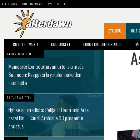
AFTERDAWN
PUHELINVERTAILU
X2.FI
HIGH.FI
ETUSIVU
UUTI
ROBOTTI-IMURIT
KUULOKKEET
ROBOTTIRUOHONLEIKKURI
SÄ
A
14 TUNTIA SITTEN
1
Mainosverkon tietoturvamurto iski myös
Suomeen: Kaappasi kryptolompakoiden
osoitteita
16 TUNTIA SITTEN
Nyt se on virallista: Pelijätti Electronic Arts
ostettiin – Saudi-Arabialle 93 prosentin
omistus