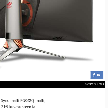
JAA
10 VUOTTA SITTEN
-Sync-malli PG348Q-malli,
 21:9 kuvasuhteen ja