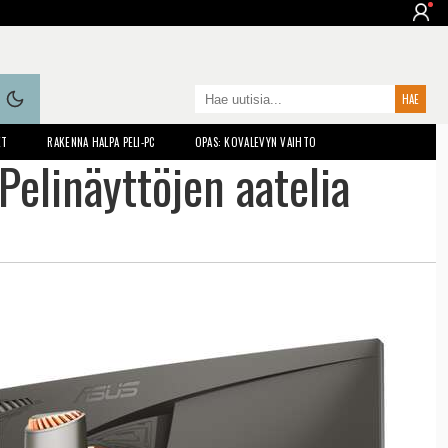
ET
RAKENNA HALPA PELI-PC
OPAS: KOVALEVYN VAIHTO
elinäyttöjen aatelia