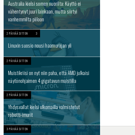
Australia kielsi somen nuorilta: Käyttö ei
vähentynyt juuri lainkaan, mutta siirtyi
vanhemmilta piiloon
2 PÄIVÄÄ SITTEN
3
Linuxin suosio nousi haamurajan yli
2 PÄIVÄÄ SITTEN
Muistikriisi on nyt niin paha, että AMD julkaisi
näytönohjaimen 4 gigatavun muistilla
2 PÄIVÄÄ SITTEN
Yhdysvallat kielsi ulkomailla valmistetut
robotti-imurit
3 PÄIVÄÄ SITTEN