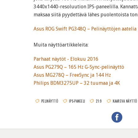
3440x1440-resoluution IPS-paneelilla. Kannat
maksaa siitä pyydettävä lähes puolentoista ton
Asus ROG Swift PG348Q – Pelinäyttöjen aatelia
Muita näyttöartikkeleita:
Parhaat näytöt - Elokuu 2016
Asus PG279Q – 165 Hz G-Sync-pelinäyttö
Asus MG278Q – FreeSync ja 144 Hz
Philips BDM3275UP – 32 tuumaa ja 4K
PELINÄYTTÖ
IPS-PANEELI
21:9
KAAREVA NÄYTTÖ