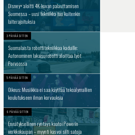
Disney+ aloitti 4K-kuvan palauttamisen
Suomessa – uusi tekniikka tuo kuitenkin
laiterajoituksia
3 PÄIVÄÄ SITTEN
Suomalaista robottitekniikkaa kaduille:
Autonominen lakaisurobotti aloittaa työt
Porvoossa
5 PÄIVÄÄ SITTEN
Oikeus: Musiikkia ei saa käyttää tekoälymallien
koulutukseen ilman korvauksia
6 PÄIVÄÄ SITTEN
Ennätyksellinen ryntäys kaatoi Powerin
verkkokaupan – myynti kasvoi silti satoja