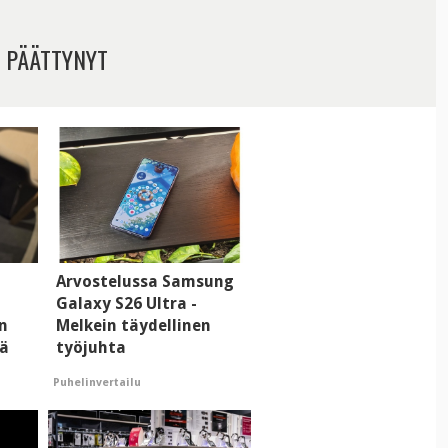
 PÄÄTTYNYT
Arvostelussa Samsung
Galaxy S26 Ultra -
n
Melkein täydellinen
tä
työjuhta
Puhelinvertailu