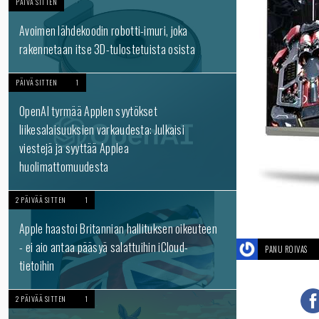
PÄIVÄ SITTEN
Avoimen lähdekoodin robotti-imuri, joka
rakennetaan itse 3D-tulostetuista osista
PÄIVÄ SITTEN
1
OpenAI tyrmää Applen syytökset
liikesalaisuuksien varkaudesta: Julkaisi
viestejä ja syyttää Applea
huolimattomuudesta
2 PÄIVÄÄ SITTEN
1
Apple haastoi Britannian hallituksen oikeuteen
- ei aio antaa pääsyä salattuihin iCloud-
PANU ROIVAS
tietoihin
2 PÄIVÄÄ SITTEN
1