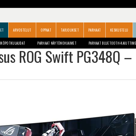
SET
ARVOSTELUT
OPPAAT
TARJOUKSET
PARHAAT
KESKUSTELU
HKÖPOTKULAUDAT
PARHAAT NÄYTÖNOHJAIMET
PARHAAT BLUETOOTH-KAIUTTIM
sus ROG Swift PG348Q – P