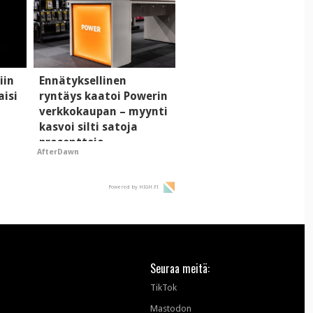
iin
Ennätyksellinen
aisi
ryntäys kaatoi Powerin
verkkokaupan – myynti
kasvoi silti satoja
prosentteja
AfterDawn
Powered by HIGH.FI
Seuraa meitä:
TikTok
Mastodon