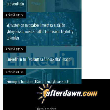
prosentteja
6 PÄIVÄÄ SITTEN
Yritysten on nyt pakko ilmoittaa sisällön
yhteydessä, onko sisällön luomiseen käytetty
tekoälyä
6 PÄIVÄÄ SITTEN
LinkedIniin tuli "vaikuttaa AI-roskalta" -nappi
6 PÄIVÄÄ SITTEN
Eurooppa haastaa USA:n tekoälykisassa: EU
rahoittaa tekoälytehtaita miljardeilla euroilla
Laajempi uutislistaus
Tietoja meistä