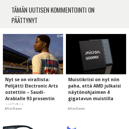
TÄMÄN UUTISEN KOMMENTOINTI ON
PÄÄTTYNYT
Nyt se on virallista:
Muistikriisi on nyt niin
Pelijätti Electronic Arts
paha, että AMD julkaisi
ostettiin – Saudi-
näytönohjaimen 4
Arabialle 93 prosentin
gigatavun muistilla
omistus
AfterDawn
AfterDawn