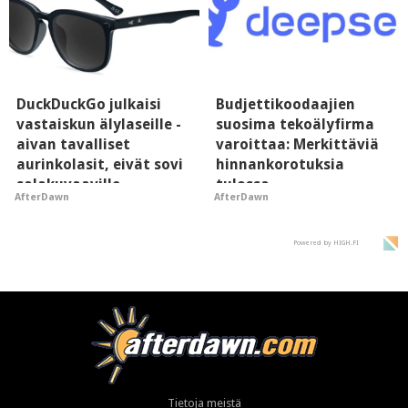
DuckDuckGo julkaisi
Budjettikoodaajien
vastaiskun älylaseille -
suosima tekoälyfirma
aivan tavalliset
varoittaa: Merkittäviä
aurinkolasit, eivät sovi
hinnankorotuksia
salakuvaaville
tulossa
AfterDawn
AfterDawn
hyypiöille
Powered by HIGH.FI
Tietoja meistä