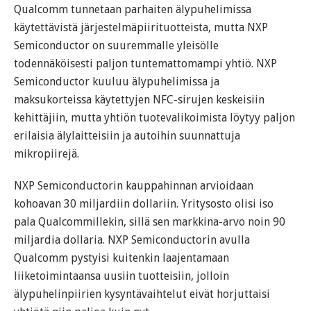
Qualcomm tunnetaan parhaiten älypuhelimissa
käytettävistä järjestelmäpiirituotteista, mutta NXP
Semiconductor on suuremmalle yleisölle
todennäköisesti paljon tuntemattomampi yhtiö. NXP
Semiconductor kuuluu älypuhelimissa ja
maksukorteissa käytettyjen NFC-sirujen keskeisiin
kehittäjiin, mutta yhtiön tuotevalikoimista löytyy paljon
erilaisia älylaitteisiin ja autoihin suunnattuja
mikropiirejä.
NXP Semiconductorin kauppahinnan arvioidaan
kohoavan 30 miljardiin dollariin. Yritysosto olisi iso
pala Qualcommillekin, sillä sen markkina-arvo noin 90
miljardia dollaria. NXP Semiconductorin avulla
Qualcomm pystyisi kuitenkin laajentamaan
liiketoimintaansa uusiin tuotteisiin, jolloin
älypuhelinpiirien kysyntävaihtelut eivät horjuttaisi