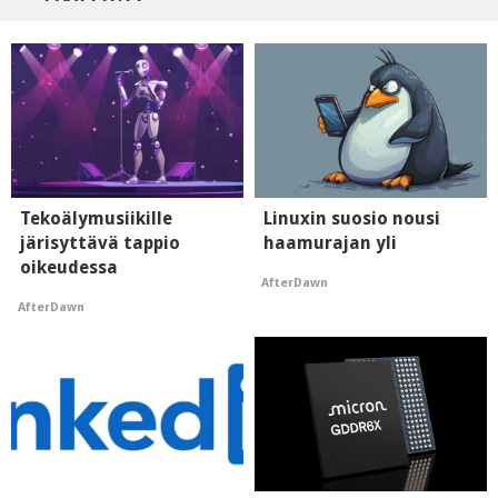
Tekoälymusiikille
Linuxin suosio nousi
järisyttävä tappio
haamurajan yli
oikeudessa
AfterDawn
AfterDawn