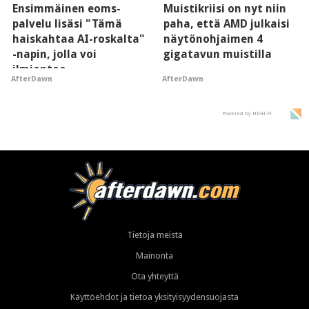
Ensimmäinen eoms-
Muistikriisi on nyt niin
palvelu lisäsi "Tämä
paha, että AMD julkaisi
haiskahtaa AI-roskalta"
näytönohjaimen 4
-napin, jolla voi
gigatavun muistilla
ilmiantaa
AfterDawn
AfterDawn
tekoälytauhkan
Powered by HIGH.FI
Tietoja meistä
Mainonta
Ota yhteyttä
Käyttöehdot ja tietoa yksityisyydensuojasta